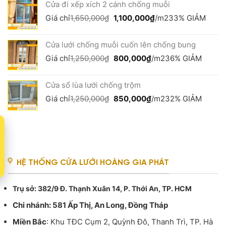
Cửa đi xếp xích 2 cánh chống muỗi
1,200,000₫.
là:
650,000₫.
Giá
Giá
Giá chỉ
1,650,000
₫
1,100,000
₫
/m2
33% GIẢM
gốc
hiện
là:
tại
Cửa lưới chống muỗi cuốn lên chống bung
1,650,000₫.
là:
1,100,000₫.
Giá
Giá
Giá chỉ
1,250,000
₫
800,000
₫
/m2
36% GIẢM
gốc
hiện
là:
tại
Cửa sổ lùa lưới chống trộm
1,250,000₫.
là:
800,000₫.
Giá
Giá
Giá chỉ
1,250,000
₫
850,000
₫
/m2
32% GIẢM
gốc
hiện
là:
tại
t
1,250,000₫.
là:
850,000₫.
HỆ THỐNG CỬA LƯỚI HOÀNG GIA PHÁT
Trụ sở
: 382/9 Đ. Thạnh Xuân 14, P. Thới An, TP. HCM
Chi nhánh: 581 Ấp Thị, An Long, Đồng Tháp
Miền Bắc
: Khu TĐC Cụm 2, Quỳnh Đô, Thanh Trì, TP. Hà