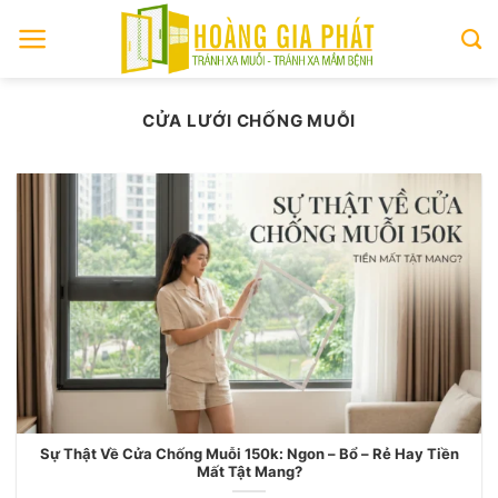
Skip
to
content
CỬA LƯỚI CHỐNG MUỖI
Sự Thật Về Cửa Chống Muỗi 150k: Ngon – Bổ – Rẻ Hay Tiền
Mất Tật Mang?