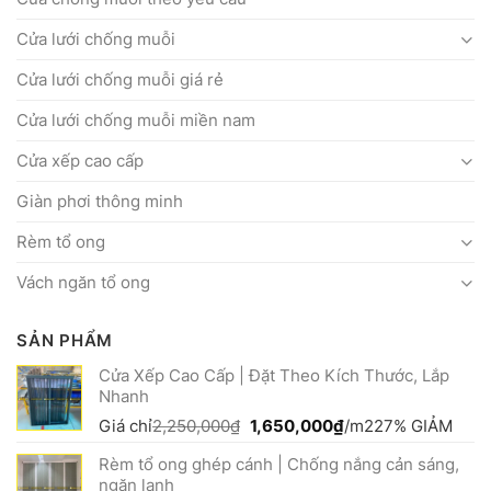
Cửa lưới chống muỗi
Cửa lưới chống muỗi giá rẻ
Cửa lưới chống muỗi miền nam
Cửa xếp cao cấp
Giàn phơi thông minh
Rèm tổ ong
Vách ngăn tổ ong
SẢN PHẨM
Cửa Xếp Cao Cấp | Đặt Theo Kích Thước, Lắp
Nhanh
Giá
Giá
Giá chỉ
2,250,000
₫
1,650,000
₫
/m2
27% GIẢM
gốc
hiện
Rèm tổ ong ghép cánh | Chống nắng cản sáng,
là:
tại
ngăn lạnh
2,250,000₫.
là: