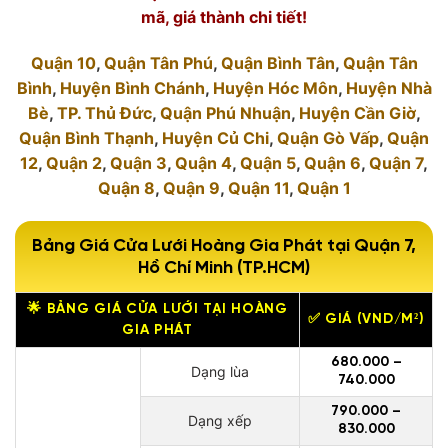
mã, giá thành chi tiết!
Quận 10
,
Quận Tân Phú
,
Quận Bình Tân
,
Quận Tân
Bình
,
Huyện Bình Chánh
,
Huyện Hóc Môn
,
Huyện Nhà
Bè
,
TP. Thủ Đức
,
Quận Phú Nhuận
,
Huyện Cần Giờ
,
Quận Bình Thạnh
,
Huyện Củ Chi
,
Quận Gò Vấp
,
Quận
12
,
Quận 2
,
Quận 3
,
Quận 4
,
Quận 5
,
Quận 6
,
Quận 7
,
Quận 8
,
Quận 9
,
Quận 11
,
Quận 1
Bảng Giá Cửa Lưới Hoàng Gia Phát tại Quận 7,
Hồ Chí Minh (TP.HCM)
🌟 BẢNG GIÁ CỬA LƯỚI TẠI HOÀNG
✅ GIÁ (VND/M²)
GIA PHÁT
680.000 –
Dạng lùa
740.000
790.000 –
Dạng xếp
830.000