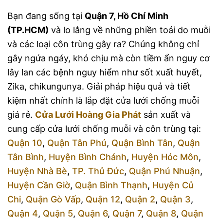
Bạn đang sống tại
Quận 7, Hồ Chí Minh
(TP.HCM)
và lo lắng về những phiền toái do muỗi
và các loại côn trùng gây ra? Chúng không chỉ
gây ngứa ngáy, khó chịu mà còn tiềm ẩn nguy cơ
lây lan các bệnh nguy hiểm như sốt xuất huyết,
Zika, chikungunya. Giải pháp hiệu quả và tiết
kiệm nhất chính là lắp đặt cửa lưới chống muỗi
giá rẻ.
Cửa Lưới Hoàng Gia Phát
sản xuất và
cung cấp cửa lưới chống muỗi và côn trùng tại:
Quận 10
,
Quận Tân Phú
,
Quận Bình Tân
,
Quận
Tân Bình
,
Huyện Bình Chánh
,
Huyện Hóc Môn
,
Huyện Nhà Bè
,
TP. Thủ Đức
,
Quận Phú Nhuận
,
Huyện Cần Giờ
,
Quận Bình Thạnh
,
Huyện Củ
Chi
,
Quận Gò Vấp
,
Quận 12
,
Quận 2
,
Quận 3
,
Quận 4
,
Quận 5
,
Quận 6
,
Quận 7
,
Quận 8
,
Quận