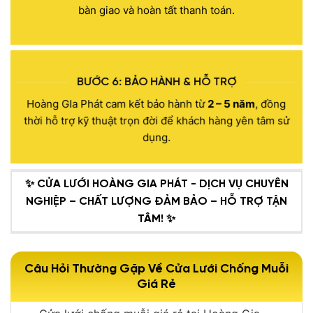
kiểm tra kỹ lưỡng và bàn giao cho khách hàng, sau đó
bàn giao và hoàn tất thanh toán.
tiến hành thanh toán.
BƯỚC 6: BẢO HÀNH & HỖ TRỢ
Hoàng GIa Phát cam kết bảo hành từ
2 – 5 năm
, đồng
thời hỗ trợ kỹ thuật trọn đời để khách hàng yên tâm sử
dụng.
✨ CỬA LƯỚI HOÀNG GIA PHÁT - DỊCH VỤ CHUYÊN
NGHIỆP – CHẤT LƯỢNG ĐẢM BẢO – HỖ TRỢ TẬN
TÂM! ✨
Câu Hỏi Thường Gặp Về Cửa Lưới Chống Muỗi
Giá Rẻ