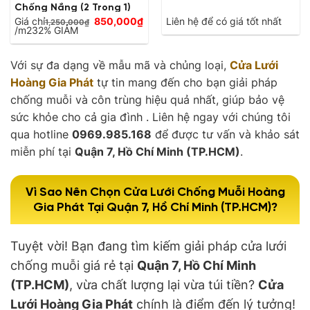
Chống Nắng (2 Trong 1)
Giá
Giá chỉ
850,000
₫
Liên hệ để có giá tốt nhất
1,250,000
₫
Giá
gốc
/m2
32% GIẢM
hiện
là:
tại
1,250,000₫.
là:
Với sự đa dạng về mẫu mã và chủng loại,
Cửa Lưới
850,000₫.
Hoàng Gia Phát
tự tin mang đến cho bạn giải pháp
chống muỗi và côn trùng hiệu quả nhất, giúp bảo vệ
sức khỏe cho cả gia đình . Liên hệ ngay với chúng tôi
qua hotline
0969.985.168
để được tư vấn và khảo sát
miễn phí tại
Quận 7, Hồ Chí Minh (TP.HCM)
.
Vì Sao Nên Chọn Cửa Lưới Chống Muỗi Hoàng
Gia Phát Tại Quận 7, Hồ Chí Minh (TP.HCM)?
Tuyệt vời! Bạn đang tìm kiếm giải pháp cửa lưới
chống muỗi giá rẻ tại
Quận 7, Hồ Chí Minh
(TP.HCM)
, vừa chất lượng lại vừa túi tiền?
Cửa
Lưới Hoàng Gia Phát
chính là điểm đến lý tưởng!