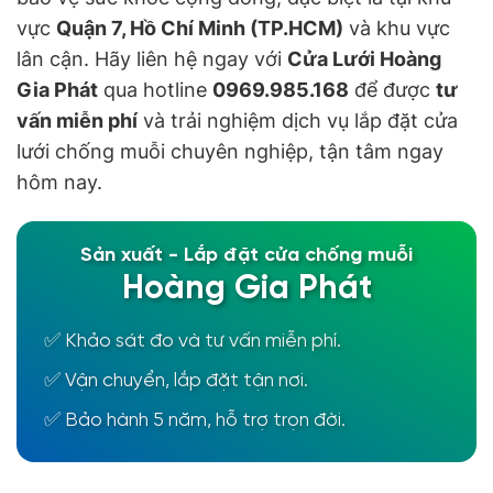
vực
Quận 7, Hồ Chí Minh (TP.HCM)
và khu vực
lân cận. Hãy liên hệ ngay với
Cửa Lưới Hoàng
Gia Phát
qua hotline
0969.985.168
để được
tư
vấn miễn phí
và trải nghiệm dịch vụ lắp đặt cửa
lưới chống muỗi chuyên nghiệp, tận tâm ngay
hôm nay.
Sản xuất - Lắp đặt cửa chống muỗi
Hoàng Gia Phát
✅ Khảo sát đo và tư vấn miễn phí.
✅ Vận chuyển, lắp đặt tận nơi.
✅ Bảo hành 5 năm, hỗ trợ trọn đời.