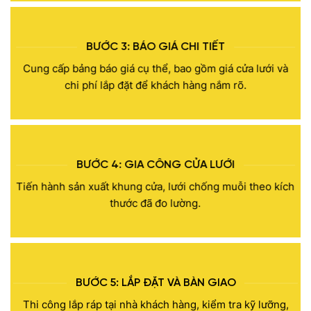
BƯỚC 3: BÁO GIÁ CHI TIẾT
Cung cấp bảng báo giá cụ thể, bao gồm giá cửa lưới và
chi phí lắp đặt để khách hàng nắm rõ.
BƯỚC 4: GIA CÔNG CỬA LƯỚI
Tiến hành sản xuất khung cửa, lưới chống muỗi theo kích
thước đã đo lường.
BƯỚC 5: LẮP ĐẶT CỬA CHỐNG MUỖI TẠI NHÀ
KHÁCH
BƯỚC 5: LẮP ĐẶT VÀ BÀN GIAO
Thi công lắp ráp cửa chống muỗi tại nhà khách hàng,
Thi công lắp ráp tại nhà khách hàng, kiểm tra kỹ lưỡng,