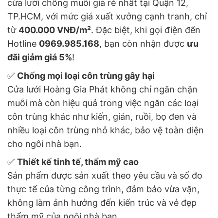
cửa lưới chống muỗi giá rẻ nhất tại Quận 12,
TP.HCM, với mức giá xuất xưởng cạnh tranh, chỉ
từ
400.000 VNĐ/m²
. Đặc biệt, khi gọi điện đến
Hotline
0969.985.168
, bạn còn nhận được
ưu
đãi giảm giá 5%
!
✅
Chống mọi loại côn trùng gây hại
Cửa lưới Hoàng Gia Phát không chỉ ngăn chặn
muỗi mà còn hiệu quả trong việc ngăn các loại
côn trùng khác như kiến, gián, ruồi, bọ đen và
nhiều loại côn trùng nhỏ khác, bảo vệ toàn diện
cho ngôi nhà bạn.
✅
Thiết kế tinh tế, thẩm mỹ cao
Sản phẩm được sản xuất theo yêu cầu và số đo
thực tế của từng công trình, đảm bảo vừa vặn,
không làm ảnh hưởng đến kiến trúc và vẻ đẹp
thẩm mỹ của ngôi nhà bạn.