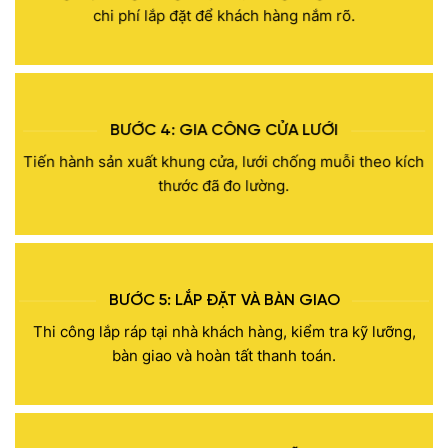
chi phí lắp đặt để khách hàng nắm rõ.
BƯỚC 4: GIA CÔNG CỬA LƯỚI
Tiến hành sản xuất khung cửa, lưới chống muỗi theo kích
thước đã đo lường.
BƯỚC 5: LẮP ĐẶT CỬA CHỐNG MUỖI TẠI NHÀ
KHÁCH
BƯỚC 5: LẮP ĐẶT VÀ BÀN GIAO
Thi công lắp ráp cửa chống muỗi tại nhà khách hàng,
Thi công lắp ráp tại nhà khách hàng, kiểm tra kỹ lưỡng,
kiểm tra kỹ lưỡng và bàn giao cho khách hàng, sau đó
bàn giao và hoàn tất thanh toán.
tiến hành thanh toán.