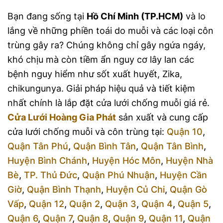
Bạn đang sống tại
Hồ Chí Minh (TP.HCM)
và lo
lắng về những phiền toái do muỗi và các loại côn
trùng gây ra? Chúng không chỉ gây ngứa ngáy,
khó chịu mà còn tiềm ẩn nguy cơ lây lan các
bệnh nguy hiểm như sốt xuất huyết, Zika,
chikungunya. Giải pháp hiệu quả và tiết kiệm
nhất chính là lắp đặt cửa lưới chống muỗi giá rẻ.
Cửa Lưới Hoàng Gia Phát
sản xuất và cung cấp
cửa lưới chống muỗi và côn trùng tại:
Quận 10
,
Quận Tân Phú
,
Quận Bình Tân
,
Quận Tân Bình
,
Huyện Bình Chánh
,
Huyện Hóc Môn
,
Huyện Nhà
Bè
,
TP. Thủ Đức
,
Quận Phú Nhuận
,
Huyện Cần
Giờ
,
Quận Bình Thạnh
,
Huyện Củ Chi
,
Quận Gò
Vấp
,
Quận 12
,
Quận 2
,
Quận 3
,
Quận 4
,
Quận 5
,
Quận 6
,
Quận 7
,
Quận 8
,
Quận 9
,
Quận 11
,
Quận