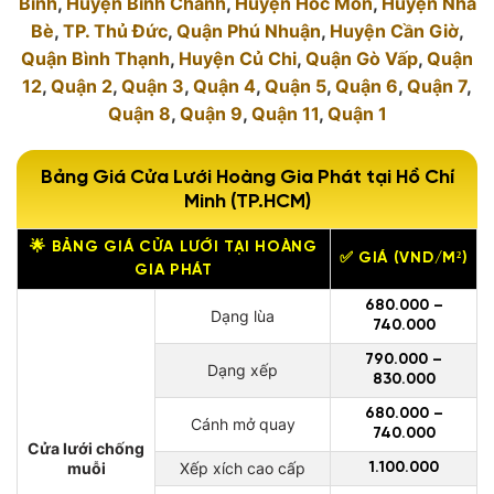
Bình
,
Huyện Bình Chánh
,
Huyện Hóc Môn
,
Huyện Nhà
Bè
,
TP. Thủ Đức
,
Quận Phú Nhuận
,
Huyện Cần Giờ
,
Quận Bình Thạnh
,
Huyện Củ Chi
,
Quận Gò Vấp
,
Quận
12
,
Quận 2
,
Quận 3
,
Quận 4
,
Quận 5
,
Quận 6
,
Quận 7
,
Quận 8
,
Quận 9
,
Quận 11
,
Quận 1
Bảng Giá Cửa Lưới Hoàng Gia Phát tại Hồ Chí
Minh (TP.HCM)
🌟 BẢNG GIÁ CỬA LƯỚI TẠI HOÀNG
✅ GIÁ (VND/M²)
GIA PHÁT
680.000 –
Dạng lùa
740.000
790.000 –
Dạng xếp
830.000
680.000 –
Cánh mở quay
740.000
Cửa lưới chống
muỗi
Xếp xích cao cấp
1.100.000