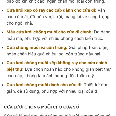
bảo độ kín khít cao, ngăn chặn mọi loại côn trùng.
Cửa lưới xếp có ray cao cấp dành cho cửa đi:
Vận
hành êm ái, độ bền vượt trội, mang lại vẻ sang trọng
cho ngôi nhà.
Mẫu cửa lưới chống muỗi cho cửa đi chính:
Đa dạng
mẫu mã, phù hợp với nhiều phong cách kiến trúc.
Cửa chống muỗi và côn trùng:
Giải pháp toàn diện,
ngăn chặn hiệu quả nhiều loại côn trùng gây hại.
Cửa lưới chống muỗi xếp không ray cho cửa chính
biệt thự
:
Lựa chọn hoàn hảo cho không gian biệt thự
cao cấp, không làm ảnh hưởng đến thẩm mỹ .
Cửa lưới chống muỗi dành cho cửa đi
:
Thiết kế đơn
giản, dễ sử dụng, phù hợp với nhiều loại cửa đi.
CỬA LƯỚI CHỐNG MUỖI CHO CỬA SỔ
Cửa sổ là nơi đón ánh sáng và gió trời, nhưng cũng có