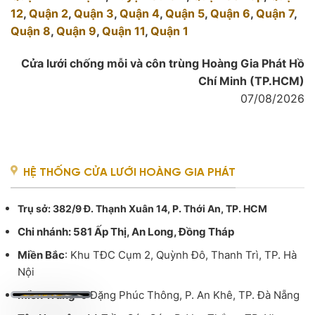
12
,
Quận 2
,
Quận 3
,
Quận 4
,
Quận 5
,
Quận 6
,
Quận 7
,
Quận 8
,
Quận 9
,
Quận 11
,
Quận 1
Cửa lưới chống mỗi và côn trùng Hoàng Gia Phát
Hồ
Chí Minh (TP.HCM)
07/08/2026
HỆ THỐNG CỬA LƯỚI HOÀNG GIA PHÁT
Trụ sở
: 382/9 Đ. Thạnh Xuân 14, P. Thới An, TP. HCM
Chi nhánh: 581 Ấp Thị, An Long, Đồng Tháp
Miền Bắc
: Khu TĐC Cụm 2, Quỳnh Đô, Thanh Trì, TP. Hà
Nội
Miền Trung
: 9 Đặng Phúc Thông, P. An Khê, TP. Đà Nẵng