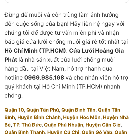
Đừng để muỗi và côn trùng làm ảnh hưởng
đến cuộc sống của bạn! Hãy liên hệ ngay với
chúng tôi để được tư vấn miễn phí và nhận
báo giá cửa lưới chống muỗi giá rẻ tốt nhất tại
Hồ Chí Minh (TP.HCM)
.
Cửa Lưới Hoàng Gia
Phát
là nhà sản xuất cửa lưới chống muỗi
hàng đầu tại Việt Nam, hỗ trợ nhanh qua
hotline
0969.985.168
và cho nhân viên hỗ trợ
quý khách tại Hồ Chí Minh (TP.HCM) nhanh
chóng.
Quận 10
,
Quận Tân Phú
,
Quận Bình Tân
,
Quận Tân
Bình
,
Huyện Bình Chánh
,
Huyện Hóc Môn
,
Huyện Nhà
Bè
,
TP. Thủ Đức
,
Quận Phú Nhuận
,
Huyện Cần Giờ
,
Quận Bình Thạnh
,
Huyện Củ Chi
,
Quận Gò Vấp
,
Quận