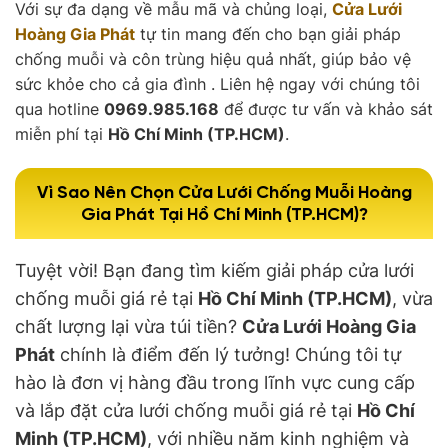
Với sự đa dạng về mẫu mã và chủng loại,
Cửa Lưới
850,000₫.
Hoàng Gia Phát
tự tin mang đến cho bạn giải pháp
chống muỗi và côn trùng hiệu quả nhất, giúp bảo vệ
sức khỏe cho cả gia đình . Liên hệ ngay với chúng tôi
qua hotline
0969.985.168
để được tư vấn và khảo sát
miễn phí tại
Hồ Chí Minh (TP.HCM)
.
Vì Sao Nên Chọn Cửa Lưới Chống Muỗi Hoàng
Gia Phát Tại Hồ Chí Minh (TP.HCM)?
Tuyệt vời! Bạn đang tìm kiếm giải pháp cửa lưới
chống muỗi giá rẻ tại
Hồ Chí Minh (TP.HCM)
, vừa
chất lượng lại vừa túi tiền?
Cửa Lưới Hoàng Gia
Phát
chính là điểm đến lý tưởng! Chúng tôi tự
hào là đơn vị hàng đầu trong lĩnh vực cung cấp
và lắp đặt cửa lưới chống muỗi giá rẻ tại
Hồ Chí
Minh (TP.HCM)
, với nhiều năm kinh nghiệm và