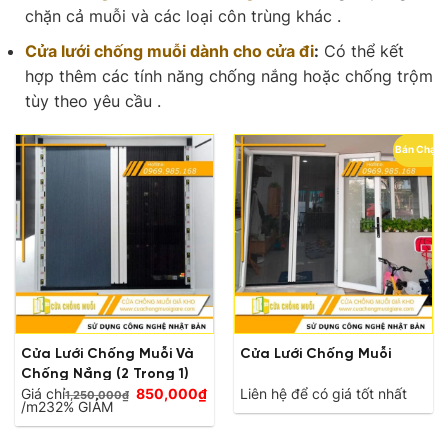
chặn cả muỗi và các loại côn trùng khác .
Cửa lưới chống muỗi dành cho cửa đi
:
Có thể kết
hợp thêm các tính năng chống nắng hoặc chống trộm
tùy theo yêu cầu .
Bán Chạy
Cửa Lưới Chống Muỗi Và
Cửa Lưới Chống Muỗi
Chống Nắng (2 Trong 1)
Giá
Giá chỉ
850,000
₫
Liên hệ để có giá tốt nhất
1,250,000
₫
Giá
gốc
/m2
32% GIẢM
hiện
là:
tại
1,250,000₫.
là: