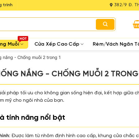
 trình
382/9 Đ. Th
ống Muỗi
Cửa Xếp Cao Cấp
Rèm/Vách Ngăn T
 nắng - Chống muỗi 2 trong 1
HỐNG NẮNG - CHỐNG MUỖI 2 TRONG 
à giải pháp tối ưu cho không gian sống hiện đại, kết hợp gi
hẩm mỹ cho ngôi nhà của bạn.
và tính năng nổi bật
hình
:
Được làm từ nhôm định hình cao cấp, khung cửa chắc ch