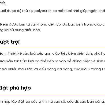
tiết.
Lưới được dệt từ sợi polyester, có mắt lưới nhỏ giúp ngăn 
:
Rèm được làm từ vải không dệt, có lớp bạc bên trong giúp c
ng khi sử dụng điều hòa.
ượt trội
gian
:
Thiết kế cửa lưới xếp gọn giúp tiết kiệm diện tích, phù 
và bảo trì
:
Cửa lưới có thể kéo ra vào dễ dàng, việc vệ sinh 
o
:
Với nhiều màu sắc và kiểu dáng đa dạng, cửa lưới 2 trong 1
p đặt phù hợp
ích hợp lắp đặt tại các vị trí như cửa sổ, cửa đi, cửa ban công