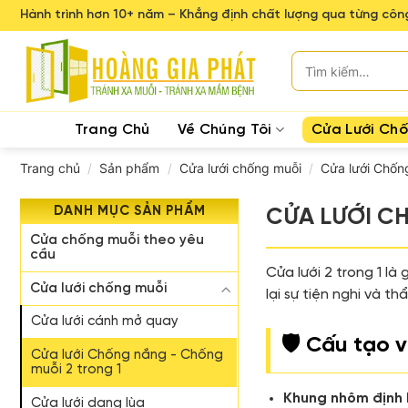
Skip
Hành trình hơn 10+ năm – Khẳng định chất lượng qua từng công
to
content
Tìm
kiếm:
Trang Chủ
Về Chúng Tôi
Cửa Lưới Ch
Trang chủ
/
Sản phẩm
/
Cửa lưới chống muỗi
/
Cửa lưới Chống
DANH MỤC SẢN PHẨM
CỬA LƯỚI C
Cửa chống muỗi theo yêu
cầu
Cửa lưới 2 trong 1 l
Cửa lưới chống muỗi
lại sự tiện nghi và t
Cửa lưới cánh mở quay
🛡️ Cấu tạo 
Cửa lưới Chống nắng - Chống
muỗi 2 trong 1
Khung nhôm định 
Cửa lưới dạng lùa