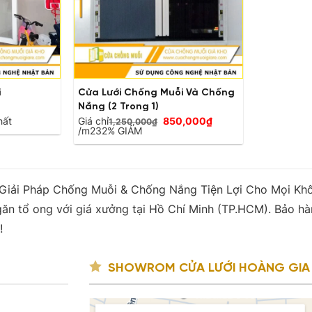
i
Cửa Lưới Chống Muỗi Và Chống
Nắng (2 Trong 1)
Giá
hất
Giá chỉ
850,000
₫
1,250,000
₫
Giá
gốc
/m2
32% GIẢM
hiện
là:
tại
1,250,000₫.
là:
850,000₫.
: Giải Pháp Chống Muỗi & Chống Nắng Tiện Lợi Cho Mọi Kh
ăn tổ ong với giá xưởng tại Hồ Chí Minh (TP.HCM). Bảo hàn
!
SHOWROM CỬA LƯỚI HOÀNG GIA