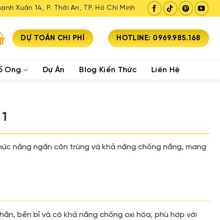
ạnh Xuân 14, P. Thới An, TP. Hồ Chí Minh
DỰ TOÁN CHI PHÍ
HOTLINE: 0969.985.168
ổ Ong
Dự Án
Blog Kiến Thức
Liên Hệ
1
ữa chức năng ngăn côn trùng và khả năng chống nắng, mang
ắn, bền bỉ và có khả năng chống oxi hóa, phù hợp với