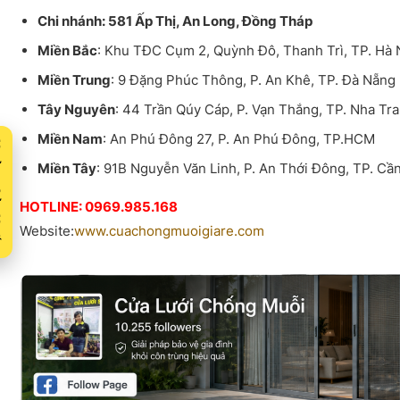
Chi nhánh: 581 Ấp Thị, An Long, Đồng Tháp
Miền Bắc
: Khu TĐC Cụm 2, Quỳnh Đô, Thanh Trì, TP. Hà 
Miền Trung
: 9 Đặng Phúc Thông, P. An Khê, TP. Đà Nẵng
Tây Nguyên
: 44 Trần Qúy Cáp, P. Vạn Thắng, TP. Nha Tr
Miền Nam
: An Phú Đông 27, P. An Phú Đông, TP.HCM
Xuất
Miền Tây
: 91B Nguyễn Văn Linh, P. An Thới Đông, TP. Cầ
HOTLINE: 0969.985.168
Website:
www.cuachongmuoigiare.com