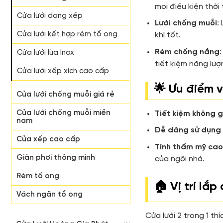
mọi điều kiện thời 
Cửa lưới dạng xếp
Lưới chống muỗi
:
Cửa lưới kết hợp rèm tổ ong
khí tốt.
Rèm chống nắng
Cửa lưới lùa Inox
tiết kiệm năng lượ
Cửa lưới xếp xích cao cấp
🌟 Ưu điểm v
Cửa lưới chống muỗi giá rẻ
Cửa lưới chống muỗi miền
Tiết kiệm không 
nam
Dễ dàng sử dụng 
Cửa xếp cao cấp
Tính thẩm mỹ ca
Giàn phơi thông minh
của ngôi nhà.
Rèm tổ ong
🏠 Vị trí lắ
Vách ngăn tổ ong
Cửa lưới 2 trong 1 th