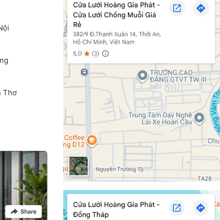
Nội
ang
n Thơ