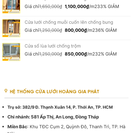
650,000₫.
Giá
Giá
Giá chỉ
1,650,000
₫
1,100,000
₫
/m2
33% GIẢM
gốc
hiện
là:
tại
Cửa lưới chống muỗi cuốn lên chống bung
1,650,000₫.
là:
1,100,000₫.
Giá
Giá
Giá chỉ
1,250,000
₫
800,000
₫
/m2
36% GIẢM
gốc
hiện
là:
tại
Cửa sổ lùa lưới chống trộm
1,250,000₫.
là:
800,000₫.
Giá
Giá
Giá chỉ
1,250,000
₫
850,000
₫
/m2
32% GIẢM
gốc
hiện
là:
tại
1,250,000₫.
là:
850,000₫.
HỆ THỐNG CỬA LƯỚI HOÀNG GIA PHÁT
Trụ sở
: 382/9 Đ. Thạnh Xuân 14, P. Thới An, TP. HCM
Chi nhánh: 581 Ấp Thị, An Long, Đồng Tháp
Miền Bắc
: Khu TĐC Cụm 2, Quỳnh Đô, Thanh Trì, TP. Hà