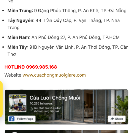
Nội
Miền Trung
: 9 Đặng Phúc Thông, P. An Khê, TP. Đà Nẵng
Tây Nguyên
: 44 Trần Qúy Cáp, P. Vạn Thắng, TP. Nha
Trang
Miền Nam
: An Phú Đông 27, P. An Phú Đông, TP.HCM
Miền Tây
: 91B Nguyễn Văn Linh, P. An Thới Đông, TP. Cần
Thơ
HOTLINE: 0969.985.168
Website:
www.cuachongmuoigiare.com
t