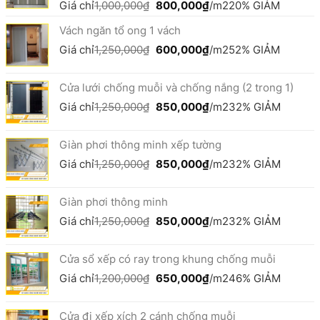
1,650,000₫.
Giá
Giá
Giá chỉ
1,000,000
₫
800,000
₫
/m2
20% GIẢM
gốc
hiện
Vách ngăn tổ ong 1 vách
là:
tại
1,000,000₫.
là:
Giá
Giá
Giá chỉ
1,250,000
₫
600,000
₫
/m2
52% GIẢM
800,000₫.
gốc
hiện
là:
tại
Cửa lưới chống muỗi và chống nắng (2 trong 1)
1,250,000₫.
là:
600,000₫.
Giá
Giá
Giá chỉ
1,250,000
₫
850,000
₫
/m2
32% GIẢM
gốc
hiện
là:
tại
Giàn phơi thông minh xếp tường
1,250,000₫.
là:
850,000₫.
Giá
Giá
Giá chỉ
1,250,000
₫
850,000
₫
/m2
32% GIẢM
gốc
hiện
là:
tại
Giàn phơi thông minh
1,250,000₫.
là:
850,000₫.
Giá
Giá
Giá chỉ
1,250,000
₫
850,000
₫
/m2
32% GIẢM
gốc
hiện
là:
tại
Cửa sổ xếp có ray trong khung chống muỗi
1,250,000₫.
là:
850,000₫.
Giá
Giá
Giá chỉ
1,200,000
₫
650,000
₫
/m2
46% GIẢM
gốc
hiện
là:
tại
Cửa đi xếp xích 2 cánh chống muỗi
1,200,000₫.
là: