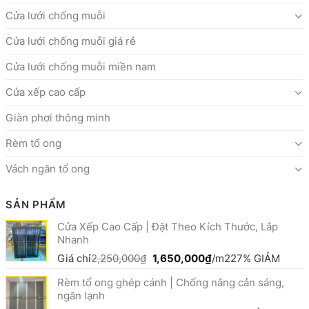
Cửa lưới chống muỗi
Cửa lưới chống muỗi giá rẻ
Cửa lưới chống muỗi miền nam
Cửa xếp cao cấp
Giàn phơi thông minh
Rèm tổ ong
Vách ngăn tổ ong
SẢN PHẨM
Cửa Xếp Cao Cấp | Đặt Theo Kích Thước, Lắp
Nhanh
Giá
Giá
Giá chỉ
2,250,000
₫
1,650,000
₫
/m2
27% GIẢM
gốc
hiện
Rèm tổ ong ghép cánh | Chống nắng cản sáng,
là:
tại
ngăn lạnh
2,250,000₫.
là: