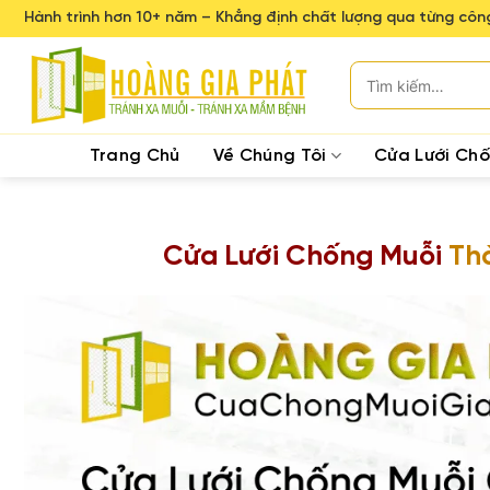
Skip
Hành trình hơn 10+ năm – Khẳng định chất lượng qua từng công
to
content
Tìm
kiếm:
Trang Chủ
Về Chúng Tôi
Cửa Lưới Ch
Cửa Lưới Chống Muỗi
Th