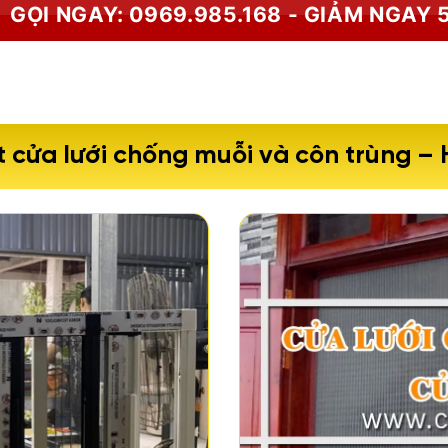
GỌI NGAY: 0969.985.168 - GIẢM NGAY 
 cửa lưới chống muỗi và côn trùng –