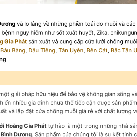
 Dương
và lo lắng về những phiền toái do muỗi và các
 bệnh nguy hiểm như sốt xuất huyết, Zika, chikunguny
g Gia Phát
sản xuất và cung cấp cửa lưới chống muỗi
,
Bàu Bàng
,
Dầu Tiếng
,
Tân Uyên
,
Bến Cát
,
Bắc Tân 
ơng
 một giải pháp hữu hiệu để bảo vệ không gian sống v
khiến nhiều gia đình chưa thể tiếp cận được sản phẩm
t và lắp đặt cửa chống muỗi giá rẻ với chất lượng vư
ới Hoàng Gia Phát
tự hào là một trong những nhà sả
 Bình Dương
. Sản phẩm của chúng tôi là sự kết tinh 