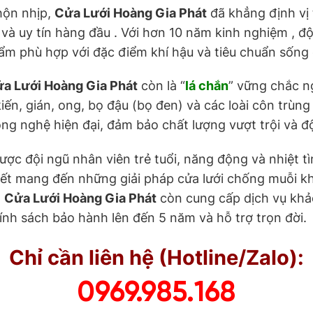
ộn nhịp,
Cửa Lưới Hoàng Gia Phát
đã khẳng định vị 
và uy tín hàng đầu . Với hơn 10 năm kinh nghiệm , đ
ẩm phù hợp với đặc điểm khí hậu và tiêu chuẩn sống 
a Lưới Hoàng Gia Phát
còn là “
lá chắn
” vững chắc n
kiến, gián, ong, bọ đậu (bọ đen) và các loài côn trù
g nghệ hiện đại, đảm bảo chất lượng vượt trội và độ
được đội ngũ nhân viên trẻ tuổi, năng động và nhiệt 
 kết mang đến những giải pháp cửa lưới chống muỗi k
,
Cửa Lưới Hoàng Gia Phát
còn cung cấp dịch vụ khảo
hính sách bảo hành lên đến 5 năm và hỗ trợ trọn đời.
Chỉ cần liên hệ (Hotline/Zalo):
0969.985.168