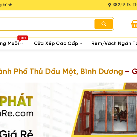
 trình
382/9 Đ. Th
ống Muỗi
Cửa Xếp Cao Cấp
Rèm/Vách Ngăn T
ành Phố Thủ Dầu Một, Bình Dương
– G