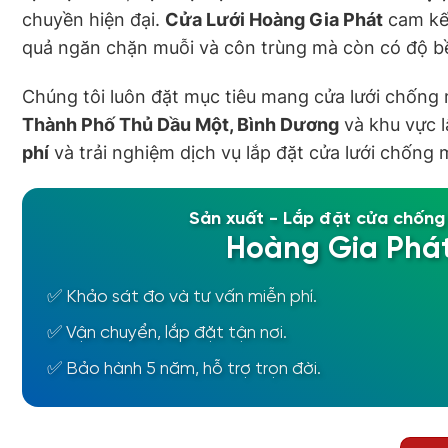
chuyền hiện đại.
Cửa Lưới Hoàng Gia Phát
cam kết
quả ngăn chặn muỗi và côn trùng mà còn có độ bề
Chúng tôi luôn đặt mục tiêu mang cửa lưới chống 
Thành Phố Thủ Dầu Một, Bình Dương
và khu vực l
phí
và trải nghiệm dịch vụ lắp đặt cửa lưới chống
Sản xuất - Lắp đặt cửa chống
Hoàng Gia Phá
✅ Khảo sát đo và tư vấn miễn phí.
✅ Vận chuyển, lắp đặt tận nơi.
✅ Bảo hành 5 năm, hỗ trợ trọn đời.