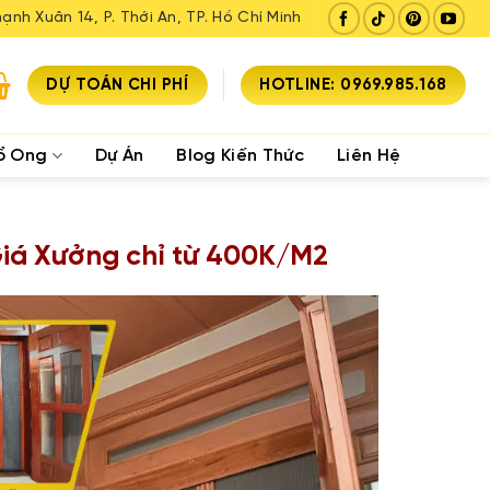
ạnh Xuân 14, P. Thới An, TP. Hồ Chí Minh
DỰ TOÁN CHI PHÍ
HOTLINE: 0969.985.168
ổ Ong
Dự Án
Blog Kiến Thức
Liên Hệ
iá Xưởng chỉ từ 400K/M2