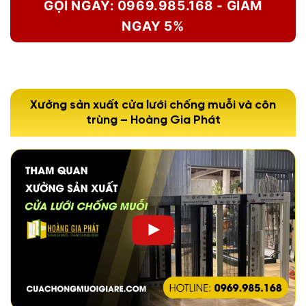
GỌI NGAY: 0969.985.168 - GIẢM
NGAY 5%
Xưởng sản xuất cửa lưới chống muỗi và côn
trùng – Hoàng Gia Phát