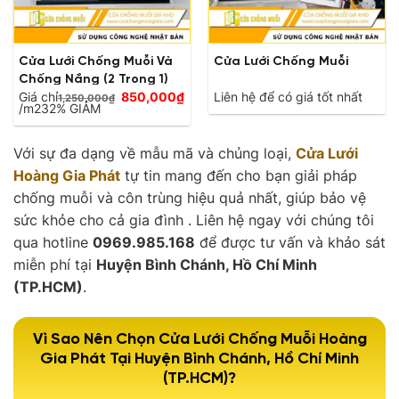
Cửa Lưới Chống Muỗi Và
Cửa Lưới Chống Muỗi
Chống Nắng (2 Trong 1)
Giá
Giá chỉ
850,000
₫
Liên hệ để có giá tốt nhất
1,250,000
₫
Giá
gốc
/m2
32% GIẢM
hiện
là:
tại
1,250,000₫.
là:
Với sự đa dạng về mẫu mã và chủng loại,
Cửa Lưới
850,000₫.
Hoàng Gia Phát
tự tin mang đến cho bạn giải pháp
chống muỗi và côn trùng hiệu quả nhất, giúp bảo vệ
sức khỏe cho cả gia đình . Liên hệ ngay với chúng tôi
qua hotline
0969.985.168
để được tư vấn và khảo sát
miễn phí tại
Huyện Bình Chánh, Hồ Chí Minh
(TP.HCM)
.
Vì Sao Nên Chọn Cửa Lưới Chống Muỗi Hoàng
Gia Phát Tại Huyện Bình Chánh, Hồ Chí Minh
(TP.HCM)?