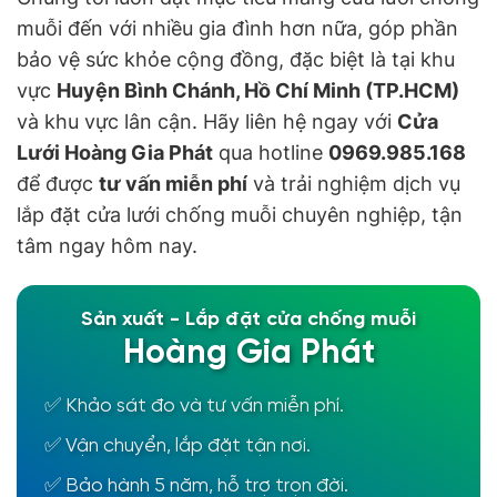
muỗi đến với nhiều gia đình hơn nữa, góp phần
bảo vệ sức khỏe cộng đồng, đặc biệt là tại khu
vực
Huyện Bình Chánh, Hồ Chí Minh (TP.HCM)
và khu vực lân cận. Hãy liên hệ ngay với
Cửa
Lưới Hoàng Gia Phát
qua hotline
0969.985.168
để được
tư vấn miễn phí
và trải nghiệm dịch vụ
lắp đặt cửa lưới chống muỗi chuyên nghiệp, tận
tâm ngay hôm nay.
Sản xuất - Lắp đặt cửa chống muỗi
Hoàng Gia Phát
✅ Khảo sát đo và tư vấn miễn phí.
✅ Vận chuyển, lắp đặt tận nơi.
✅ Bảo hành 5 năm, hỗ trợ trọn đời.