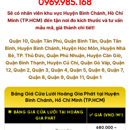
0969.985.168
Sẽ có nhân viên khu vực Huyện Bình Chánh, Hồ Chí
Minh (TP.HCM) đến tận nơi đo kích thước và tư vấn
mẫu mã, giá thành chi tiết!
Quận 10
,
Quận Tân Phú
,
Quận Bình Tân
,
Quận Tân
Bình
,
Huyện Bình Chánh
,
Huyện Hóc Môn
,
Huyện Nhà
Bè
,
TP. Thủ Đức
,
Quận Phú Nhuận
,
Huyện Cần Giờ
,
Quận Bình Thạnh
,
Huyện Củ Chi
,
Quận Gò Vấp
,
Quận
12
,
Quận 2
,
Quận 3
,
Quận 4
,
Quận 5
,
Quận 6
,
Quận 7
,
Quận 8
,
Quận 9
,
Quận 11
,
Quận 1
Bảng Giá Cửa Lưới Hoàng Gia Phát tại Huyện
Bình Chánh, Hồ Chí Minh (TP.HCM)
🌟 BẢNG GIÁ CỬA LƯỚI TẠI HOÀNG
✅ GIÁ (VND/M²)
GIA PHÁT
680.000 –