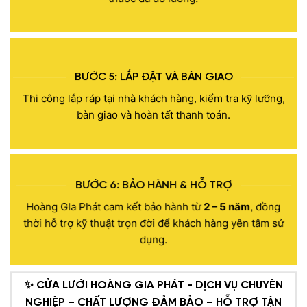
BƯỚC 5: LẮP ĐẶT CỬA CHỐNG MUỖI TẠI NHÀ
KHÁCH
BƯỚC 5: LẮP ĐẶT VÀ BÀN GIAO
Thi công lắp ráp cửa chống muỗi tại nhà khách hàng,
Thi công lắp ráp tại nhà khách hàng, kiểm tra kỹ lưỡng,
kiểm tra kỹ lưỡng và bàn giao cho khách hàng, sau đó
bàn giao và hoàn tất thanh toán.
tiến hành thanh toán.
BƯỚC 6: BẢO HÀNH & HỖ TRỢ
Hoàng GIa Phát cam kết bảo hành từ
2 – 5 năm
, đồng
thời hỗ trợ kỹ thuật trọn đời để khách hàng yên tâm sử
dụng.
✨ CỬA LƯỚI HOÀNG GIA PHÁT - DỊCH VỤ CHUYÊN
NGHIỆP – CHẤT LƯỢNG ĐẢM BẢO – HỖ TRỢ TẬN