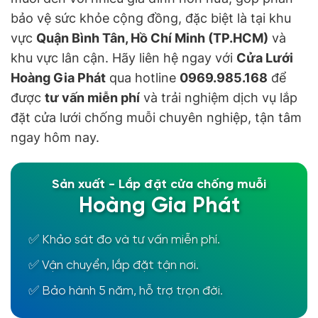
bảo vệ sức khỏe cộng đồng, đặc biệt là tại khu
vực
Quận Bình Tân, Hồ Chí Minh (TP.HCM)
và
khu vực lân cận. Hãy liên hệ ngay với
Cửa Lưới
Hoàng Gia Phát
qua hotline
0969.985.168
để
được
tư vấn miễn phí
và trải nghiệm dịch vụ lắp
đặt cửa lưới chống muỗi chuyên nghiệp, tận tâm
ngay hôm nay.
Sản xuất - Lắp đặt cửa chống muỗi
Hoàng Gia Phát
✅ Khảo sát đo và tư vấn miễn phí.
✅ Vận chuyển, lắp đặt tận nơi.
✅ Bảo hành 5 năm, hỗ trợ trọn đời.