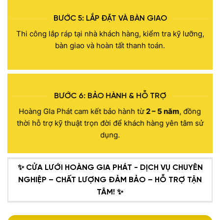
BƯỚC 5: LẮP ĐẶT CỬA CHỐNG MUỖI TẠI NHÀ
KHÁCH
BƯỚC 5: LẮP ĐẶT VÀ BÀN GIAO
Thi công lắp ráp cửa chống muỗi tại nhà khách hàng,
Thi công lắp ráp tại nhà khách hàng, kiểm tra kỹ lưỡng,
kiểm tra kỹ lưỡng và bàn giao cho khách hàng, sau đó
bàn giao và hoàn tất thanh toán.
tiến hành thanh toán.
BƯỚC 6: BẢO HÀNH & HỖ TRỢ
Hoàng GIa Phát cam kết bảo hành từ
2 – 5 năm
, đồng
thời hỗ trợ kỹ thuật trọn đời để khách hàng yên tâm sử
dụng.
✨ CỬA LƯỚI HOÀNG GIA PHÁT - DỊCH VỤ CHUYÊN
NGHIỆP – CHẤT LƯỢNG ĐẢM BẢO – HỖ TRỢ TẬN
TÂM! ✨