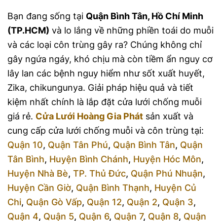
Bạn đang sống tại
Quận Bình Tân, Hồ Chí Minh
(TP.HCM)
và lo lắng về những phiền toái do muỗi
và các loại côn trùng gây ra? Chúng không chỉ
gây ngứa ngáy, khó chịu mà còn tiềm ẩn nguy cơ
lây lan các bệnh nguy hiểm như sốt xuất huyết,
Zika, chikungunya. Giải pháp hiệu quả và tiết
kiệm nhất chính là lắp đặt cửa lưới chống muỗi
giá rẻ.
Cửa Lưới Hoàng Gia Phát
sản xuất và
cung cấp cửa lưới chống muỗi và côn trùng tại:
Quận 10
,
Quận Tân Phú
,
Quận Bình Tân
,
Quận
Tân Bình
,
Huyện Bình Chánh
,
Huyện Hóc Môn
,
Huyện Nhà Bè
,
TP. Thủ Đức
,
Quận Phú Nhuận
,
Huyện Cần Giờ
,
Quận Bình Thạnh
,
Huyện Củ
Chi
,
Quận Gò Vấp
,
Quận 12
,
Quận 2
,
Quận 3
,
Quận 4
,
Quận 5
,
Quận 6
,
Quận 7
,
Quận 8
,
Quận