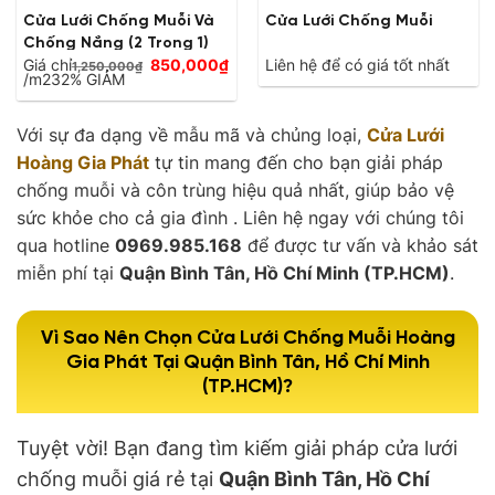
Cửa Lưới Chống Muỗi Và
Cửa Lưới Chống Muỗi
Chống Nắng (2 Trong 1)
Giá
Giá chỉ
850,000
₫
Liên hệ để có giá tốt nhất
1,250,000
₫
Giá
gốc
/m2
32% GIẢM
hiện
là:
tại
1,250,000₫.
là:
Với sự đa dạng về mẫu mã và chủng loại,
Cửa Lưới
850,000₫.
Hoàng Gia Phát
tự tin mang đến cho bạn giải pháp
chống muỗi và côn trùng hiệu quả nhất, giúp bảo vệ
sức khỏe cho cả gia đình . Liên hệ ngay với chúng tôi
qua hotline
0969.985.168
để được tư vấn và khảo sát
miễn phí tại
Quận Bình Tân, Hồ Chí Minh (TP.HCM)
.
Vì Sao Nên Chọn Cửa Lưới Chống Muỗi Hoàng
Gia Phát Tại Quận Bình Tân, Hồ Chí Minh
(TP.HCM)?
Tuyệt vời! Bạn đang tìm kiếm giải pháp cửa lưới
chống muỗi giá rẻ tại
Quận Bình Tân, Hồ Chí