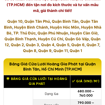
(TP.HCM) đến tận nơi đo kích thước và tư vấn mẫu
mã, giá thành chi tiết!
Quận 10
,
Quận Tân Phú
,
Quận Bình Tân
,
Quận Tân
Bình
,
Huyện Bình Chánh
,
Huyện Hóc Môn
,
Huyện Nhà
Bè
,
TP. Thủ Đức
,
Quận Phú Nhuận
,
Huyện Cần Giờ
,
Quận Bình Thạnh
,
Huyện Củ Chi
,
Quận Gò Vấp
,
Quận
12
,
Quận 2
,
Quận 3
,
Quận 4
,
Quận 5
,
Quận 6
,
Quận 7
,
Quận 8
,
Quận 9
,
Quận 11
,
Quận 1
Bảng Giá Cửa Lưới Hoàng Gia Phát tại Quận
Bình Tân, Hồ Chí Minh (TP.HCM)
🌟 BẢNG GIÁ CỬA LƯỚI TẠI HOÀNG
✅ GIÁ (VND/M²)
GIA PHÁT
680.000 –
Dạng lùa
740.000
790.000 –