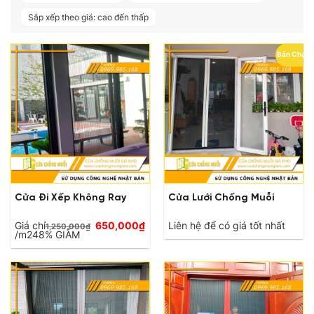
Sắp xếp theo giá: cao đến thấp
Bán Chạy
Cửa Đi Xếp Không Ray
Cửa Lưới Chống Muỗi
Giá
Giá chỉ
650,000
₫
Liên hệ để có giá tốt nhất
1,250,000
₫
Giá
gốc
/m2
48% GIẢM
hiện
là:
tại
1,250,000₫.
là:
650,000₫.