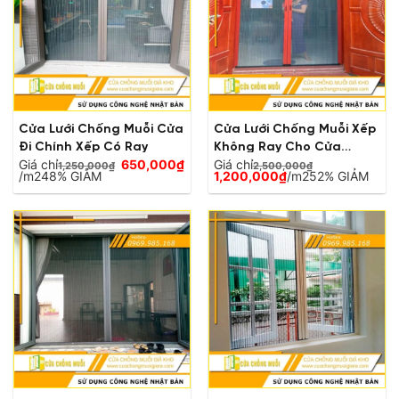
Cửa Lưới Chống Muỗi Cửa
Cửa Lưới Chống Muỗi Xếp
Đi Chính Xếp Có Ray
Không Ray Cho Cửa
Giá
Giá chỉ
650,000
₫
Giá chỉ
Chính Biệt Thự
1,250,000
₫
2,500,000
₫
Giá
gốc
Giá
Giá
/m2
48% GIẢM
1,200,000
₫
/m2
52% GIẢM
hiện
là:
gốc
hiện
tại
1,250,000₫.
là:
tại
là:
2,500,000₫.
là:
650,000₫.
1,200,000₫.