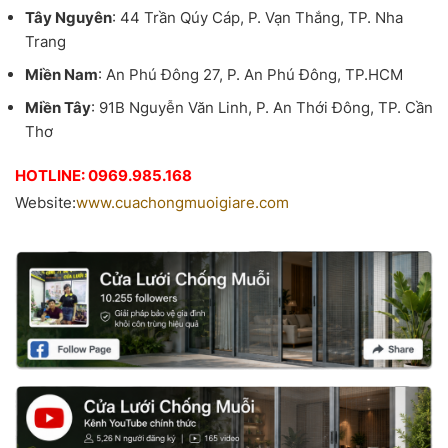
Tây Nguyên
: 44 Trần Qúy Cáp, P. Vạn Thắng, TP. Nha
Trang
Miền Nam
: An Phú Đông 27, P. An Phú Đông, TP.HCM
Miền Tây
: 91B Nguyễn Văn Linh, P. An Thới Đông, TP. Cần
Thơ
HOTLINE: 0969.985.168
Website:
www.cuachongmuoigiare.com