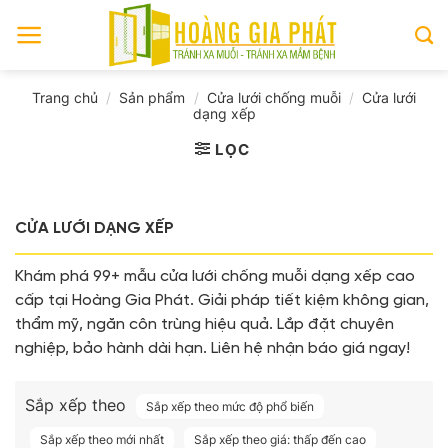
Skip
to
content
Trang chủ
/
Sản phẩm
/
Cửa lưới chống muỗi
/
Cửa lưới
dạng xếp
LỌC
CỬA LƯỚI DẠNG XẾP
Khám phá 99+ mẫu cửa lưới chống muỗi dạng xếp cao
cấp tại Hoàng Gia Phát. Giải pháp tiết kiệm không gian,
thẩm mỹ, ngăn côn trùng hiệu quả. Lắp đặt chuyên
nghiệp, bảo hành dài hạn. Liên hệ nhận báo giá ngay!
Sắp xếp theo
Sắp xếp theo mức độ phổ biến
Sắp xếp theo mới nhất
Sắp xếp theo giá: thấp đến cao