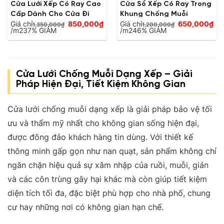
Cửa Lưới Xếp Có Ray Cao
Cửa Sổ Xếp Có Ray Trong
Cấp Dành Cho Cửa Đi
Khung Chống Muỗi
Giá
Giá
Giá chỉ
850,000
₫
Giá chỉ
650,000
₫
1,350,000
₫
1,200,000
₫
Giá
gốc
Giá
gốc
/m2
37% GIẢM
/m2
46% GIẢM
hiện
là:
hiện
là:
tại
1,350,000₫.
tại
1,200,000₫.
là:
là:
850,000₫.
650,000₫.
Cửa Lưới Chống Muỗi Dạng Xếp – Giải
Pháp Hiện Đại, Tiết Kiệm Không Gian
Cửa lưới chống muỗi dạng xếp là giải pháp bảo vệ tối
ưu và thẩm mỹ nhất cho không gian sống hiện đại,
được đông đảo khách hàng tin dùng
.
Với thiết kế
thông minh gấp gọn như nan quạt, sản phẩm không chỉ
ngăn chặn hiệu quả sự xâm nhập của ruồi, muỗi, gián
và các côn trùng gây hại khác mà còn giúp tiết kiệm
diện tích tối đa, đặc biệt phù hợp cho nhà phố, chung
cư hay những nơi có không gian hạn chế
.