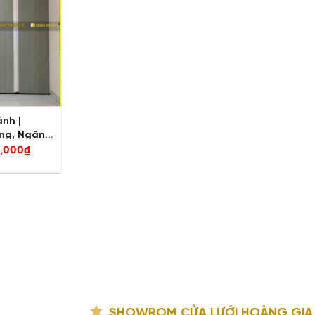
nh |
ng, Ngăn
,000
₫
0,000₫.
SHOWROM CỬA LƯỚI HOÀNG GIA