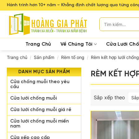
Skip
Hành trình hơn 10+ năm – Khẳng định chất lượng qua từng công
to
content
Tìm
kiếm:
Trang Chủ
Về Chúng Tôi
Cửa Lưới Ch
Trang chủ
/
Sản phẩm
/
Rèm tổ ong
/
Rèm kết hợp lưới chống
DANH MỤC SẢN PHẨM
RÈM KẾT HỢ
Cửa chống muỗi theo yêu
cầu
Sắp xếp theo
Sắp
Cửa lưới chống muỗi
Cửa lưới chống muỗi giá rẻ
Cửa lưới chống muỗi miền
nam
Cửa xếp cao cấp