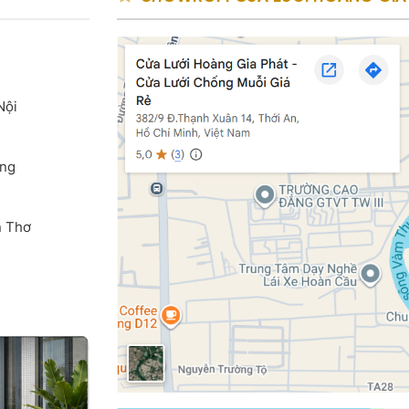
Nội
ang
n Thơ