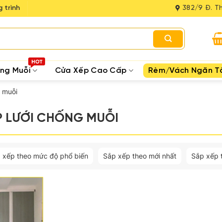
 trình
382/9 Đ. Th
ống Muỗi
Cửa Xếp Cao Cấp
Rèm/Vách Ngăn T
 muỗi
P LƯỚI CHỐNG MUỖI
 xếp theo mức độ phổ biến
Sắp xếp theo mới nhất
Sắp xếp 