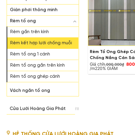
Giàn phơi thông minh
Rèm tổ ong
Rèm gắn trên kính
Rèm kết hợp lưới chống muỗi
Rèm Tổ Ong Ghép Cá
Rèm tổ ong 1 cánh
Chống Nắng Cản Sá
Giá
Giá chỉ
800
Lạnh
1,000,000
₫
Rèm tổ ong gắn trên kính
Giá
gốc
/m2
20% GIẢM
hiện
là:
tại
1,00
Rèm tổ ong ghép cánh
là:
800,000₫.
Vách ngăn tổ ong
Cửa Lưới Hoàng Gia Phát
(1)
HỆ THỐNG CỬA LƯỚI HOÀNG GIA PHÁT