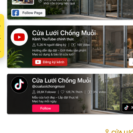
Xuất
CỬA LƯỚ