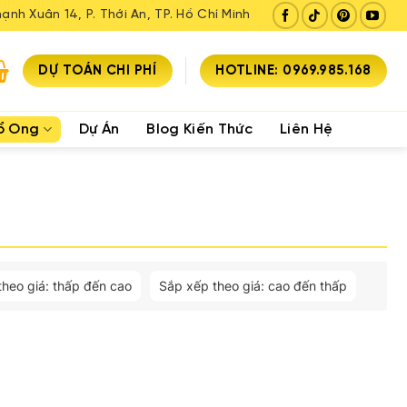
ạnh Xuân 14, P. Thới An, TP. Hồ Chí Minh
DỰ TOÁN CHI PHÍ
HOTLINE: 0969.985.168
ổ Ong
Dự Án
Blog Kiến Thức
Liên Hệ
theo giá: thấp đến cao
Sắp xếp theo giá: cao đến thấp