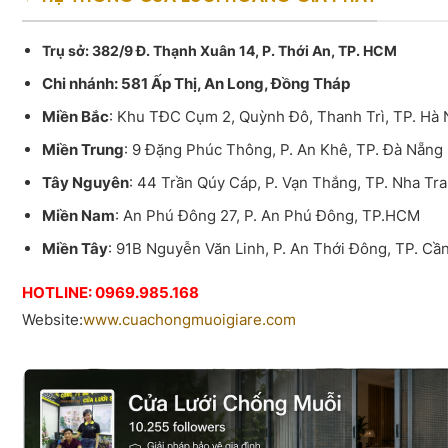
Trụ sở
: 382/9 Đ. Thạnh Xuân 14, P. Thới An, TP. HCM
Chi nhánh: 581 Ấp Thị, An Long, Đồng Tháp
Miền Bắc
: Khu TĐC Cụm 2, Quỳnh Đô, Thanh Trì, TP. Hà 
Miền Trung
: 9 Đặng Phúc Thông, P. An Khê, TP. Đà Nẵng
Tây Nguyên
: 44 Trần Qúy Cáp, P. Vạn Thắng, TP. Nha Tr
Miền Nam
: An Phú Đông 27, P. An Phú Đông, TP.HCM
Miền Tây
: 91B Nguyễn Văn Linh, P. An Thới Đông, TP. Cầ
HOTLINE: 0969.985.168
Website:
www.cuachongmuoigiare.com