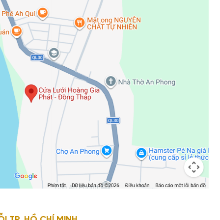
 TP. HỒ CHÍ MINH