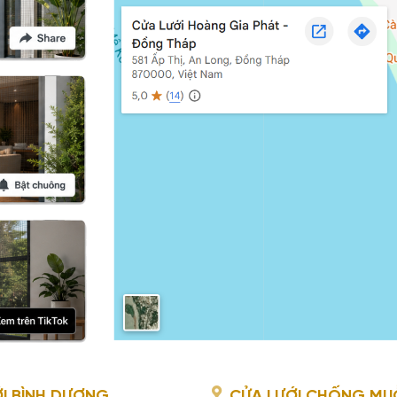
I BÌNH DƯƠNG
CỬA LƯỚI CHỐNG MUỖI