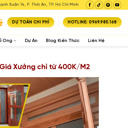
ạnh Xuân 14, P. Thới An, TP. Hồ Chí Minh
DỰ TOÁN CHI PHÍ
HOTLINE: 0969.985.168
ổ Ong
Dự Án
Blog Kiến Thức
Liên Hệ
Giá Xưởng chỉ từ 400K/M2