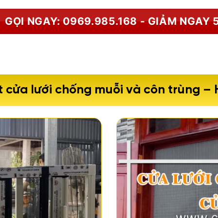
GỌI NGAY: 0969.985.168 - GIẢM NGAY 
 cửa lưới chống muỗi và côn trùng –