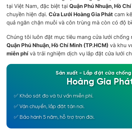
tại Việt Nam, đặc biệt tại
Quận Phú Nhuận, Hồ Chí
chuyền hiện đại.
Cửa Lưới Hoàng Gia Phát
cam kết
quả ngăn chặn muỗi và côn trùng mà còn có độ bề
Chúng tôi luôn đặt mục tiêu mang cửa lưới chống 
Quận Phú Nhuận, Hồ Chí Minh (TP.HCM)
và khu vự
miễn phí
và trải nghiệm dịch vụ lắp đặt cửa lưới
Sản xuất - Lắp đặt cửa chống
Hoàng Gia Phá
✅ Khảo sát đo và tư vấn miễn phí.
✅ Vận chuyển, lắp đặt tận nơi.
✅ Bảo hành 5 năm, hỗ trợ trọn đời.