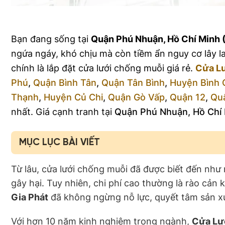
Bạn đang sống tại
Quận Phú Nhuận, Hồ Chí Minh
ngứa ngáy, khó chịu mà còn tiềm ẩn nguy cơ lây la
chính là lắp đặt cửa lưới chống muỗi giá rẻ.
Cửa Lư
Phú
,
Quận Bình Tân
,
Quận Tân Bình
,
Huyện Bình 
Thạnh
,
Huyện Củ Chi
,
Quận Gò Vấp
,
Quận 12
,
Qu
nhất. Giá cạnh tranh tại
Quận Phú Nhuận, Hồ Chí
MỤC LỤC BÀI VIẾT
Từ lâu, cửa lưới chống muỗi đã được biết đến như
gây hại. Tuy nhiên, chi phí cao thường là rào cản 
Gia Phát
đã không ngừng nỗ lực, quyết tâm sản xuấ
Với hơn 10 năm kinh nghiệm trong ngành,
Cửa Lư