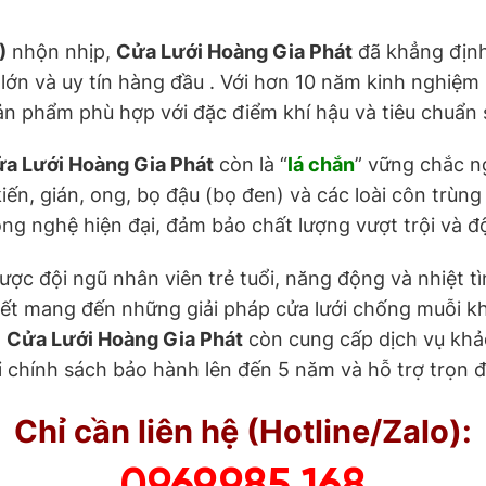
)
nhộn nhịp,
Cửa Lưới Hoàng Gia Phát
đã khẳng định
lớn và uy tín hàng đầu . Với hơn 10 năm kinh nghiệm 
n phẩm phù hợp với đặc điểm khí hậu và tiêu chuẩn 
a Lưới Hoàng Gia Phát
còn là “
lá chắn
” vững chắc n
kiến, gián, ong, bọ đậu (bọ đen) và các loài côn trù
g nghệ hiện đại, đảm bảo chất lượng vượt trội và độ
được đội ngũ nhân viên trẻ tuổi, năng động và nhiệt 
 kết mang đến những giải pháp cửa lưới chống muỗi k
,
Cửa Lưới Hoàng Gia Phát
còn cung cấp dịch vụ khảo
i chính sách bảo hành lên đến 5 năm và hỗ trợ trọn đ
Chỉ cần liên hệ (Hotline/Zalo):