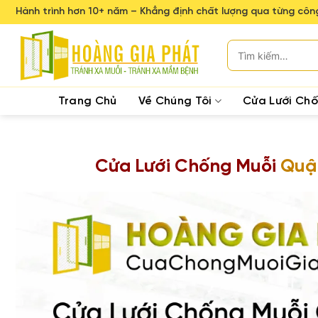
Skip
Hành trình hơn 10+ năm – Khẳng định chất lượng qua từng công
to
content
Tìm
kiếm:
Trang Chủ
Về Chúng Tôi
Cửa Lưới Ch
Cửa Lưới Chống Muỗi
Quận