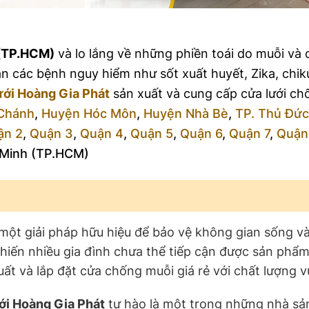
 (TP.HCM)
và lo lắng về những phiền toái do muỗi và 
n các bệnh nguy hiểm như sốt xuất huyết, Zika, chik
ới Hoàng Gia Phát
sản xuất và cung cấp cửa lưới ch
Chánh
,
Huyện Hóc Môn
,
Huyện Nhà Bè
,
TP. Thủ Đức
ận 2
,
Quận 3
,
Quận 4
,
Quận 5
,
Quận 6
,
Quận 7
,
Quận
 Minh (TP.HCM)
 một giải pháp hữu hiệu để bảo vệ không gian sống v
khiến nhiều gia đình chưa thể tiếp cận được sản phẩm
t và lắp đặt cửa chống muỗi giá rẻ với chất lượng vư
ới Hoàng Gia Phát
tự hào là một trong những nhà sả