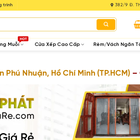
 trình
382/9 Đ. Th
ống Muỗi
Cửa Xếp Cao Cấp
Rèm/Vách Ngăn T
 Phú Nhuận, Hồ Chí Minh (TP.HCM)
– 