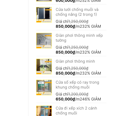
Giá
Giá
600,000
₫
/m2
52% GIẢM
gốc
hiện
Cửa lưới chống muỗi và
là:
tại
chống nắng (2 trong 1)
1,250,000₫.
là:
600,000₫.
Giá chỉ
1,250,000
₫
Giá
Giá
850,000
₫
/m2
32% GIẢM
gốc
hiện
Giàn phơi thông minh xếp
là:
tại
tường
1,250,000₫.
là:
850,000₫.
Giá chỉ
1,250,000
₫
Giá
Giá
850,000
₫
/m2
32% GIẢM
gốc
hiện
Giàn phơi thông minh
là:
tại
1,250,000₫.
là:
Giá chỉ
1,250,000
₫
850,000₫.
Giá
Giá
850,000
₫
/m2
32% GIẢM
gốc
hiện
Cửa sổ xếp có ray trong
là:
tại
khung chống muỗi
1,250,000₫.
là:
850,000₫.
Giá chỉ
1,200,000
₫
Giá
Giá
650,000
₫
/m2
46% GIẢM
gốc
hiện
Cửa đi xếp xích 2 cánh
là:
tại
chống muỗi
1,200,000₫.
là: