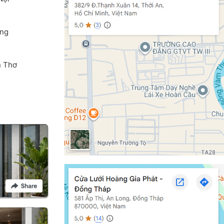
ang
n Thơ