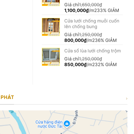
650,000₫.
Giá chỉ
1,650,000
₫
Giá
Giá
1,100,000
₫
/m2
33% GIẢM
gốc
hiện
Cửa lưới chống muỗi cuốn
là:
tại
lên chống bung
1,650,000₫.
là:
1,100,000₫.
Giá chỉ
1,250,000
₫
Giá
Giá
800,000
₫
/m2
36% GIẢM
gốc
hiện
Cửa sổ lùa lưới chống trộm
là:
tại
1,250,000₫.
là:
Giá chỉ
1,250,000
₫
800,000₫.
Giá
Giá
850,000
₫
/m2
32% GIẢM
gốc
hiện
là:
tại
1,250,000₫.
là:
850,000₫.
 PHÁT