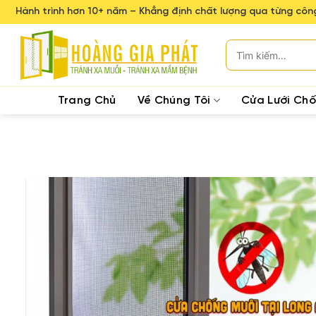
Skip
Hành trình hơn 10+ năm – Khẳng định chất lượng qua từng công
to
content
Tìm
kiếm:
Trang Chủ
Về Chúng Tôi
Cửa Lưới Ch