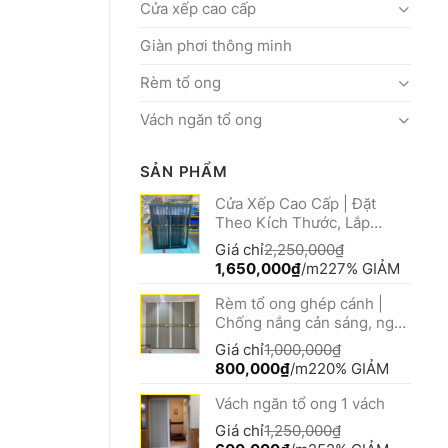
Cửa xếp cao cấp
Giàn phơi thông minh
Rèm tổ ong
Vách ngăn tổ ong
SẢN PHẨM
Cửa Xếp Cao Cấp | Đặt
Theo Kích Thước, Lắp
Nhanh
Giá chỉ
2,250,000
₫
Giá
Giá
1,650,000
₫
/m2
27% GIẢM
gốc
hiện
Rèm tổ ong ghép cánh |
là:
tại
Chống nắng cản sáng, ngăn
2,250,000₫.
là:
lạnh
1,650,000₫.
Giá chỉ
1,000,000
₫
Giá
Giá
800,000
₫
/m2
20% GIẢM
gốc
hiện
Vách ngăn tổ ong 1 vách
là:
tại
1,000,000₫.
là:
Giá chỉ
1,250,000
₫
800,000₫.