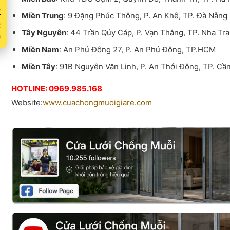
Xuất
Miền Trung
: 9 Đặng Phúc Thông, P. An Khê, TP. Đà Nẵng
Tây Nguyên
: 44 Trần Qúy Cáp, P. Vạn Thắng, TP. Nha Tr
Miền Nam
: An Phú Đông 27, P. An Phú Đông, TP.HCM
Miền Tây
: 91B Nguyễn Văn Linh, P. An Thới Đông, TP. Cầ
HOTLINE: 0969.985.168
Website:
www.cuachongmuoigiare.com