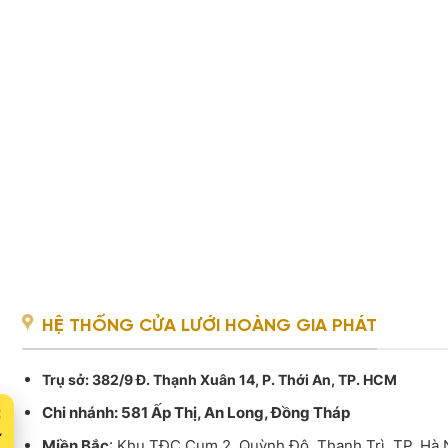
HỆ THỐNG CỬA LƯỚI HOÀNG GIA PHÁT
Trụ sở
: 382/9 Đ. Thạnh Xuân 14, P. Thới An, TP. HCM
Chi nhánh: 581 Ấp Thị, An Long, Đồng Tháp
Miền Bắc
: Khu TĐC Cụm 2, Quỳnh Đô, Thanh Trì, TP. Hà 