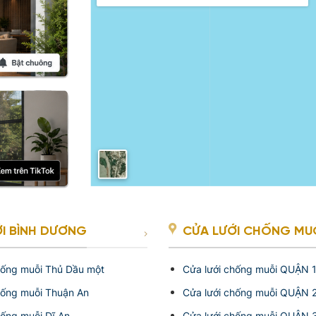
I BÌNH DƯƠNG
CỬA LƯỚI CHỐNG MUỖI
hống muỗi Thủ Dầu một
Cửa lưới chống muỗi QUẬN 
hống muỗi Thuận An
Cửa lưới chống muỗi QUẬN 
hống muỗi Dĩ An
Cửa lưới chống muỗi QUẬN 