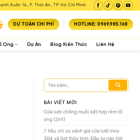
ạnh Xuân 14, P. Thới An, TP. Hồ Chí Minh
DỰ TOÁN CHI PHÍ
HOTLINE: 0969.985.168
ổ Ong
Dự Án
Blog Kiến Thức
Liên Hệ
BÀI VIẾT MỚI
Cửa lưới chống muỗi kết hợp rèm tổ
ong (2in1)
7 tiêu chí so sánh giá cửa lưới Inox
304 và Sợi thủy tinh: Đầu tư nào hời