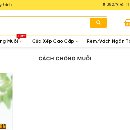
 trình
382/9 Đ. Th
ống Muỗi
Cửa Xếp Cao Cấp
Rèm/Vách Ngăn T
CÁCH CHỐNG MUỖI