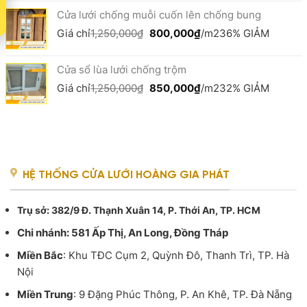
là:
tại
Cửa lưới chống muỗi cuốn lên chống bung
1,650,000₫.
là:
1,100,000₫.
Giá
Giá
Giá chỉ
1,250,000
₫
800,000
₫
/m2
36% GIẢM
gốc
hiện
là:
tại
Cửa sổ lùa lưới chống trộm
1,250,000₫.
là:
800,000₫.
Giá
Giá
Giá chỉ
1,250,000
₫
850,000
₫
/m2
32% GIẢM
gốc
hiện
là:
tại
1,250,000₫.
là:
850,000₫.
HỆ THỐNG CỬA LƯỚI HOÀNG GIA PHÁT
Trụ sở
: 382/9 Đ. Thạnh Xuân 14, P. Thới An, TP. HCM
Chi nhánh: 581 Ấp Thị, An Long, Đồng Tháp
Miền Bắc
: Khu TĐC Cụm 2, Quỳnh Đô, Thanh Trì, TP. Hà
Nội
Miền Trung
: 9 Đặng Phúc Thông, P. An Khê, TP. Đà Nẵng