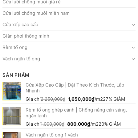
Cửa lưới chống muỗi giá rẻ
Cửa lưới chống muỗi miền nam
Cửa xếp cao cấp
Giàn phơi thông minh
Rèm tổ ong
Vách ngăn tổ ong
SẢN PHẨM
Cửa Xếp Cao Cấp | Đặt Theo Kích Thước, Lắp
Nhanh
Giá
Giá
Giá chỉ
2,250,000
₫
1,650,000
₫
/m2
27% GIẢM
gốc
hiện
Rèm tổ ong ghép cánh | Chống nắng cản sáng,
là:
tại
ngăn lạnh
2,250,000₫.
là:
1,650,000₫.
Giá
Giá
Giá chỉ
1,000,000
₫
800,000
₫
/m2
20% GIẢM
gốc
hiện
Vách ngăn tổ ong 1 vách
là:
tại