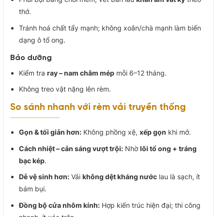
thớ.
Tránh hoá chất tẩy mạnh; không xoắn/chà mạnh làm biến
dạng ô tổ ong.
Bảo dưỡng
Kiểm tra
ray – nam châm mép
mỗi 6–12 tháng.
Không treo vật nặng lên rèm.
So sánh nhanh với rèm vải truyền thống
Gọn & tối giản hơn:
Không phồng xệ,
xếp gọn
khi mở.
Cách nhiệt – cản sáng vượt trội:
Nhờ
lõi tổ ong + tráng
bạc kép
.
Dễ vệ sinh hơn:
Vải
không dệt kháng nước
lau là sạch, ít
bám bụi.
Đồng bộ cửa nhôm kính:
Hợp kiến trúc hiện đại; thi công