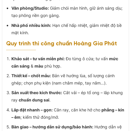
Văn phòng/Studio:
Giảm chói màn hình, giữ ánh sáng dịu;
tạo phông nền gọn gàng.
Nhà phố nhiều kính:
Hạn chế hấp nhiệt, giảm nhiệt độ bề
mặt kính.
Quy trình thi công chuẩn Hoàng Gia Phát
Khảo sát – tư vấn miễn phí:
Đo từng ô cửa; tư vấn
mức
cản sáng
&
màu
phù hợp.
Thiết kế – chốt mẫu:
Bản vẽ hướng lùa, số lượng cánh
ghép; chọn phụ kiện (nam châm mép, tay nắm…).
Sản xuất theo kích thước:
Cắt vải – ép tổ ong – lắp khung
ray
chuẩn dung sai
.
Lắp đặt nhanh – gọn:
Cân ray, căn khe hở cho
phẳng – kín
– êm
; kiểm thử đóng/mở.
Bàn giao – hướng dẫn sử dụng/bảo hành:
Hướng dẫn vệ