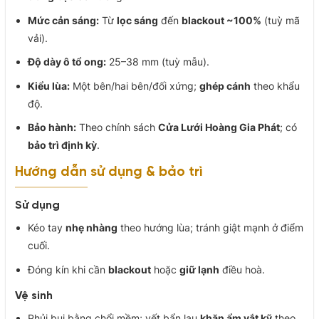
Mức cản sáng:
Từ
lọc sáng
đến
blackout ~100%
(tuỳ mã
vải).
Độ dày ô tổ ong:
25–38 mm (tuỳ mẫu).
Kiểu lùa:
Một bên/hai bên/đối xứng;
ghép cánh
theo khẩu
độ.
Bảo hành:
Theo chính sách
Cửa Lưới Hoàng Gia Phát
; có
bảo trì định kỳ
.
Hướng dẫn sử dụng & bảo trì
Sử dụng
Kéo tay
nhẹ nhàng
theo hướng lùa; tránh giật mạnh ở điểm
cuối.
Đóng kín khi cần
blackout
hoặc
giữ lạnh
điều hoà.
Vệ sinh
Phủi bụi bằng chổi mềm; vết bẩn lau
khăn ẩm vắt kỹ
theo