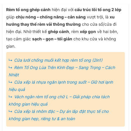
Rèm tổ ong ghép cánh
hiện đại với
cấu trúc lõi tổ ong 2 lớp
giúp
chịu nóng – chống nắng – cản sáng
vượt trội, là
xu
hướng thay thế rèm vải thông thường
cho cửa sổ/cửa đi
hiện đại. Nhờ thiết kế
ghép cánh
, rèm
xếp gọn
về hai bên,
tạo cảm giác
sạch – gọn – tối giản
cho khu cửa và không
gian.
Cửa lưới chống muỗi kết hợp rèm tổ ong (2in1)
Rèm Tổ Ong Lùa Trên Kính Đẹp – Sang Trọng – Cách
Nhiệt
Cửa xếp lá nhựa ngăn lạnh trong suốt – Giữ hơi lạnh
hiệu quả
Vách ngăn rèm tổ ong chữ L – Giải pháp chia tách
không gian hiệu quả
Cửa xếp lá nhôm đặc – Dự án lắp đặt thực tế cho
không gian hẹp, riêng tư & an toàn