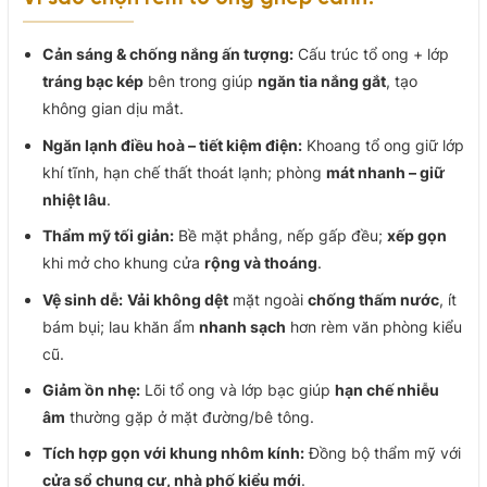
Cản sáng & chống nắng ấn tượng:
Cấu trúc tổ ong + lớp
tráng bạc kép
bên trong giúp
ngăn tia nắng gắt
, tạo
không gian dịu mắt.
Ngăn lạnh điều hoà – tiết kiệm điện:
Khoang tổ ong giữ lớp
khí tĩnh, hạn chế thất thoát lạnh; phòng
mát nhanh – giữ
nhiệt lâu
.
Thẩm mỹ tối giản:
Bề mặt phẳng, nếp gấp đều;
xếp gọn
khi mở cho khung cửa
rộng và thoáng
.
Vệ sinh dễ:
Vải không dệt
mặt ngoài
chống thấm nước
, ít
bám bụi; lau khăn ẩm
nhanh sạch
hơn rèm văn phòng kiểu
cũ.
Giảm ồn nhẹ:
Lõi tổ ong và lớp bạc giúp
hạn chế nhiễu
âm
thường gặp ở mặt đường/bê tông.
Tích hợp gọn với khung nhôm kính:
Đồng bộ thẩm mỹ với
cửa sổ chung cư, nhà phố kiểu mới
.