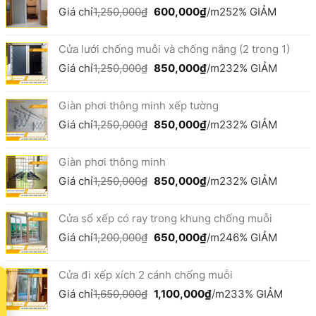
1,000,000₫.
là:
Giá
Giá
Giá chỉ
1,250,000
₫
600,000
₫
/m2
52% GIẢM
800,000₫.
gốc
hiện
là:
tại
Cửa lưới chống muỗi và chống nắng (2 trong 1)
1,250,000₫.
là:
600,000₫.
Giá
Giá
Giá chỉ
1,250,000
₫
850,000
₫
/m2
32% GIẢM
gốc
hiện
là:
tại
Giàn phơi thông minh xếp tường
1,250,000₫.
là:
850,000₫.
Giá
Giá
Giá chỉ
1,250,000
₫
850,000
₫
/m2
32% GIẢM
gốc
hiện
là:
tại
Giàn phơi thông minh
1,250,000₫.
là:
850,000₫.
Giá
Giá
Giá chỉ
1,250,000
₫
850,000
₫
/m2
32% GIẢM
gốc
hiện
là:
tại
Cửa sổ xếp có ray trong khung chống muỗi
1,250,000₫.
là:
850,000₫.
Giá
Giá
Giá chỉ
1,200,000
₫
650,000
₫
/m2
46% GIẢM
gốc
hiện
là:
tại
Cửa đi xếp xích 2 cánh chống muỗi
1,200,000₫.
là:
t
650,000₫.
Giá
Giá
Giá chỉ
1,650,000
₫
1,100,000
₫
/m2
33% GIẢM
gốc
hiện