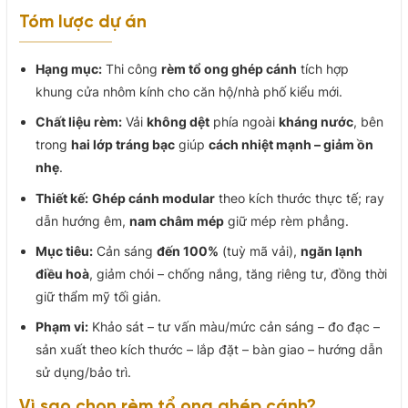
Tóm lược dự án
Hạng mục:
Thi công
rèm tổ ong ghép cánh
tích hợp
khung cửa nhôm kính cho căn hộ/nhà phố kiểu mới.
Chất liệu rèm:
Vải
không dệt
phía ngoài
kháng nước
, bên
trong
hai lớp tráng bạc
giúp
cách nhiệt mạnh – giảm ồn
nhẹ
.
Thiết kế:
Ghép cánh modular
theo kích thước thực tế; ray
dẫn hướng êm,
nam châm mép
giữ mép rèm phẳng.
Mục tiêu:
Cản sáng
đến 100%
(tuỳ mã vải),
ngăn lạnh
điều hoà
, giảm chói – chống nắng, tăng riêng tư, đồng thời
giữ thẩm mỹ tối giản.
Phạm vi:
Khảo sát – tư vấn màu/mức cản sáng – đo đạc –
sản xuất theo kích thước – lắp đặt – bàn giao – hướng dẫn
sử dụng/bảo trì.
Vì sao chọn rèm tổ ong ghép cánh?