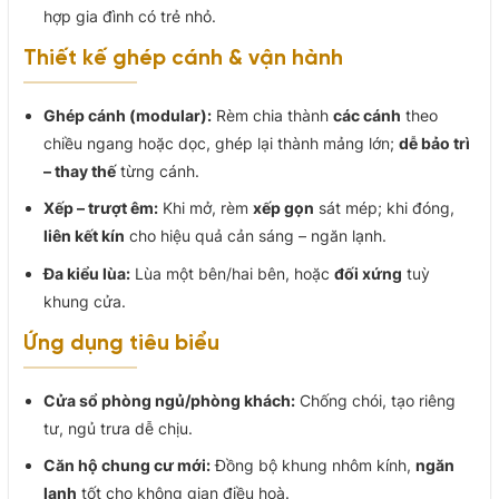
hợp gia đình có trẻ nhỏ.
Thiết kế ghép cánh & vận hành
Ghép cánh (modular):
Rèm chia thành
các cánh
theo
chiều ngang hoặc dọc, ghép lại thành mảng lớn;
dễ bảo trì
– thay thế
từng cánh.
Xếp – trượt êm:
Khi mở, rèm
xếp gọn
sát mép; khi đóng,
liên kết kín
cho hiệu quả cản sáng – ngăn lạnh.
Đa kiểu lùa:
Lùa một bên/hai bên, hoặc
đối xứng
tuỳ
khung cửa.
Ứng dụng tiêu biểu
Cửa sổ phòng ngủ/phòng khách:
Chống chói, tạo riêng
tư, ngủ trưa dễ chịu.
Căn hộ chung cư mới:
Đồng bộ khung nhôm kính,
ngăn
lạnh
tốt cho không gian điều hoà.