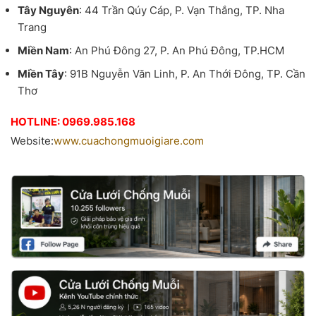
Tây Nguyên
: 44 Trần Qúy Cáp, P. Vạn Thắng, TP. Nha
Trang
Miền Nam
: An Phú Đông 27, P. An Phú Đông, TP.HCM
Miền Tây
: 91B Nguyễn Văn Linh, P. An Thới Đông, TP. Cần
Thơ
HOTLINE: 0969.985.168
Website:
www.cuachongmuoigiare.com