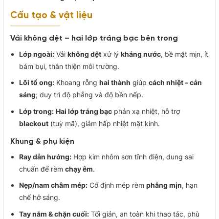
Cấu tạo & vật liệu
Vải không dệt – hai lớp tráng bạc bên trong
Lớp ngoài:
Vải
không dệt
xử lý
kháng nước
, bề mặt mịn, ít
bám bụi, thân thiện môi trường.
Lõi tổ ong:
Khoang rỗng
hai thành
giúp
cách nhiệt – cản
sáng
; duy trì độ phẳng và độ bền nếp.
Lớp trong:
Hai lớp tráng bạc
phản xạ nhiệt, hỗ trợ
blackout
(tuỳ mã), giảm hấp nhiệt mặt kính.
Khung & phụ kiện
Ray dẫn hướng:
Hợp kim nhôm sơn tĩnh điện, dung sai
chuẩn để rèm
chạy êm
.
Nẹp/nam châm mép:
Cố định mép rèm
phẳng mịn
, hạn
chế hở sáng.
Tay nắm & chặn cuối:
Tối giản, an toàn khi thao tác, phù