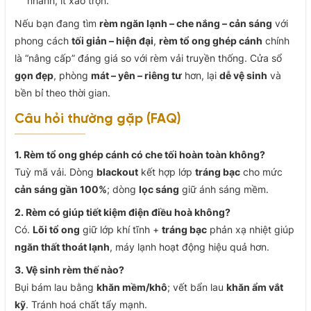
nhanh, ít xáo trộn.
Nếu bạn đang tìm
rèm ngăn lạnh – che nắng – cản sáng
với
phong cách
tối giản – hiện đại
,
rèm tổ ong ghép cánh
chính
là “nâng cấp” đáng giá so với rèm vải truyền thống. Cửa sổ
gọn đẹp
, phòng
mát – yên – riêng tư
hơn, lại
dễ vệ sinh
và
bền bỉ theo thời gian.
Câu hỏi thường gặp (FAQ)
1. Rèm tổ ong ghép cánh có che tối hoàn toàn không?
Tuỳ mã vải. Dòng
blackout
kết hợp lớp
tráng bạc
cho mức
cản sáng gần 100%
; dòng
lọc sáng
giữ ánh sáng mềm.
2. Rèm có giúp tiết kiệm điện điều hoà không?
Có.
Lõi tổ ong
giữ lớp khí tĩnh +
tráng bạc
phản xạ nhiệt giúp
ngăn thất thoát lạnh
, máy lạnh hoạt động hiệu quả hơn.
3. Vệ sinh rèm thế nào?
Bụi bám lau bằng
khăn mềm/khô
; vết bẩn lau
khăn ẩm vắt
kỹ
. Tránh hoá chất tẩy mạnh.