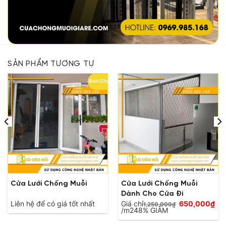
SẢN PHẨM TƯƠNG TỰ
Bán Chạy
Cửa Lưới Chống Muỗi
Cửa Lưới Chống Muỗi
Dành Cho Cửa Đi
Giá
Liên hệ để có giá tốt nhất
Giá chỉ
650,000
₫
1,250,000
₫
Giá
gốc
/m2
48% GIẢM
hiện
là:
tại
1,250,000₫.