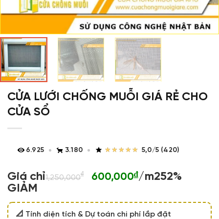
CỬA LƯỚI CHỐNG MUỖI GIÁ RẺ CHO
CỬA SỔ
★★★★★
★★★★★
6.925
3.180
5,0/5 (420)
Giá
Giá
Giá chỉ
₫
₫
/m2
52%
600,000
1,250,000
gốc
hiện
GIẢM
là:
tại
1,250,000₫.
là:
📐 Tính diện tích & Dự toán chi phí lắp đặt