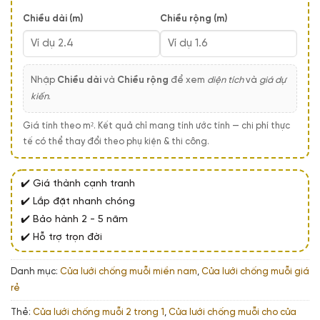
600,000₫.
Chiều dài (m)
Chiều rộng (m)
Nhập
Chiều dài
và
Chiều rộng
để xem
diện tích
và
giá dự
kiến
.
Giá tính theo m². Kết quả chỉ mang tính ước tính — chi phí thực
tế có thể thay đổi theo phụ kiện & thi công.
✔️ Giá thành cạnh tranh
✔️ Lắp đặt nhanh chóng
✔️ Bảo hành 2 - 5 năm
✔️ Hỗ trợ trọn đời
Danh mục:
Cửa lưới chống muỗi miền nam
,
Cửa lưới chống muỗi giá
rẻ
Thẻ:
Cửa lưới chống muỗi 2 trong 1
,
Cửa lưới chống muỗi cho cửa