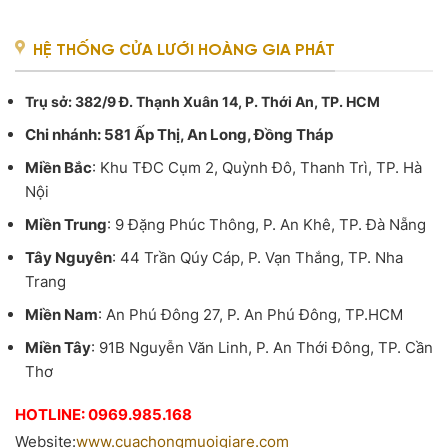
là:
650,000₫.
HỆ THỐNG CỬA LƯỚI HOÀNG GIA PHÁT
Trụ sở
: 382/9 Đ. Thạnh Xuân 14, P. Thới An, TP. HCM
Chi nhánh: 581 Ấp Thị, An Long, Đồng Tháp
Miền Bắc
: Khu TĐC Cụm 2, Quỳnh Đô, Thanh Trì, TP. Hà
Nội
Miền Trung
: 9 Đặng Phúc Thông, P. An Khê, TP. Đà Nẵng
Tây Nguyên
: 44 Trần Qúy Cáp, P. Vạn Thắng, TP. Nha
Trang
Miền Nam
: An Phú Đông 27, P. An Phú Đông, TP.HCM
Miền Tây
: 91B Nguyễn Văn Linh, P. An Thới Đông, TP. Cần
Thơ
HOTLINE: 0969.985.168
Website:
www.cuachongmuoigiare.com