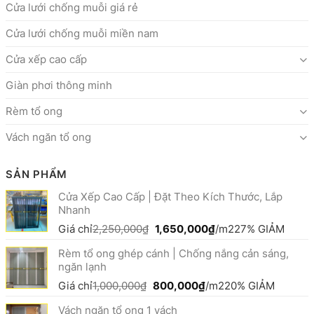
Cửa lưới chống muỗi giá rẻ
Cửa lưới chống muỗi miền nam
Cửa xếp cao cấp
Giàn phơi thông minh
Rèm tổ ong
Vách ngăn tổ ong
SẢN PHẨM
Cửa Xếp Cao Cấp | Đặt Theo Kích Thước, Lắp
Nhanh
Giá
Giá
Giá chỉ
2,250,000
₫
1,650,000
₫
/m2
27% GIẢM
gốc
hiện
Rèm tổ ong ghép cánh | Chống nắng cản sáng,
là:
tại
ngăn lạnh
2,250,000₫.
là:
1,650,000₫.
Giá
Giá
Giá chỉ
1,000,000
₫
800,000
₫
/m2
20% GIẢM
gốc
hiện
Vách ngăn tổ ong 1 vách
là:
tại