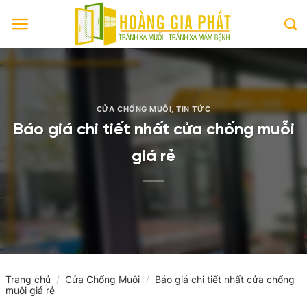
Skip
to
content
CỬA CHỐNG MUỖI
,
TIN TỨC
Báo giá chi tiết nhất cửa chống muỗi
giá rẻ
Trang chủ
/
Cửa Chống Muỗi
/
Báo giá chi tiết nhất cửa chống
muỗi giá rẻ