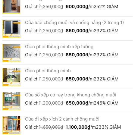
1,000,000₫.
là:
Giá
Giá
Giá chỉ
1,250,000
₫
600,000
₫
/m2
52% GIẢM
800,000₫.
gốc
hiện
là:
tại
Cửa lưới chống muỗi và chống nắng (2 trong 1)
1,250,000₫.
là:
600,000₫.
Giá
Giá
Giá chỉ
1,250,000
₫
850,000
₫
/m2
32% GIẢM
gốc
hiện
là:
tại
Giàn phơi thông minh xếp tường
1,250,000₫.
là:
850,000₫.
Giá
Giá
Giá chỉ
1,250,000
₫
850,000
₫
/m2
32% GIẢM
gốc
hiện
là:
tại
Giàn phơi thông minh
1,250,000₫.
là:
850,000₫.
Giá
Giá
Giá chỉ
1,250,000
₫
850,000
₫
/m2
32% GIẢM
gốc
hiện
là:
tại
Cửa sổ xếp có ray trong khung chống muỗi
1,250,000₫.
là:
850,000₫.
Giá
Giá
Giá chỉ
1,200,000
₫
650,000
₫
/m2
46% GIẢM
gốc
hiện
là:
tại
Cửa đi xếp xích 2 cánh chống muỗi
1,200,000₫.
là:
650,000₫.
Giá
Giá
Giá chỉ
1,650,000
₫
1,100,000
₫
/m2
33% GIẢM
gốc
hiện