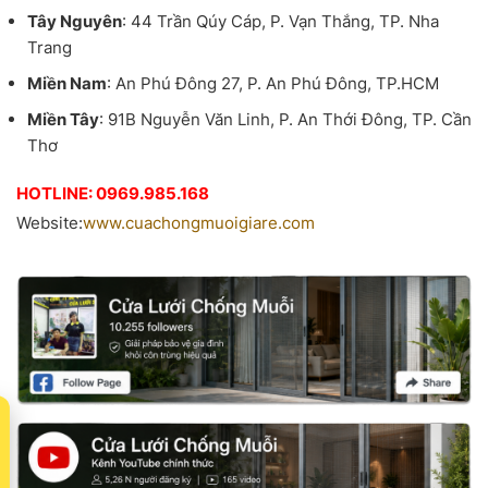
Tây Nguyên
: 44 Trần Qúy Cáp, P. Vạn Thắng, TP. Nha
Trang
Miền Nam
: An Phú Đông 27, P. An Phú Đông, TP.HCM
Miền Tây
: 91B Nguyễn Văn Linh, P. An Thới Đông, TP. Cần
Thơ
HOTLINE: 0969.985.168
Website:
www.cuachongmuoigiare.com
t