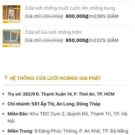
là:
tại
Cửa lưới chống muỗi cuốn lên chống bung
1,650,000₫.
là:
1,100,000₫.
Giá
Giá
Giá chỉ
1,250,000
₫
800,000
₫
/m2
36% GIẢM
gốc
hiện
là:
tại
Cửa sổ lùa lưới chống trộm
1,250,000₫.
là:
800,000₫.
Giá
Giá
Giá chỉ
1,250,000
₫
850,000
₫
/m2
32% GIẢM
gốc
hiện
là:
tại
1,250,000₫.
là:
850,000₫.
HỆ THỐNG CỬA LƯỚI HOÀNG GIA PHÁT
Trụ sở
: 382/9 Đ. Thạnh Xuân 14, P. Thới An, TP. HCM
Chi nhánh: 581 Ấp Thị, An Long, Đồng Tháp
Miền Bắc
: Khu TĐC Cụm 2, Quỳnh Đô, Thanh Trì, TP. Hà
Nội
Miền Trung
: 9 Đặng Phúc Thông, P. An Khê, TP. Đà Nẵng