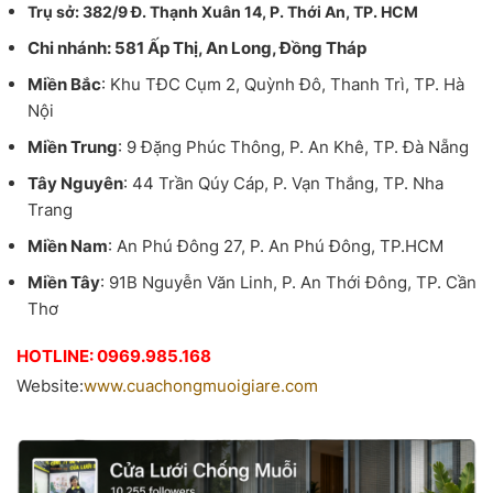
Trụ sở
: 382/9 Đ. Thạnh Xuân 14, P. Thới An, TP. HCM
Chi nhánh: 581 Ấp Thị, An Long, Đồng Tháp
Miền Bắc
: Khu TĐC Cụm 2, Quỳnh Đô, Thanh Trì, TP. Hà
Nội
Miền Trung
: 9 Đặng Phúc Thông, P. An Khê, TP. Đà Nẵng
Tây Nguyên
: 44 Trần Qúy Cáp, P. Vạn Thắng, TP. Nha
Trang
Miền Nam
: An Phú Đông 27, P. An Phú Đông, TP.HCM
Miền Tây
: 91B Nguyễn Văn Linh, P. An Thới Đông, TP. Cần
Thơ
HOTLINE: 0969.985.168
Website:
www.cuachongmuoigiare.com