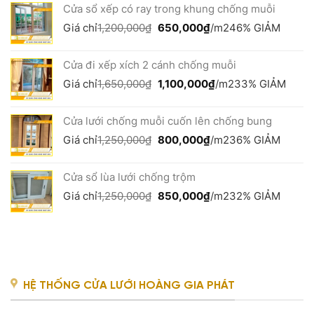
Cửa sổ xếp có ray trong khung chống muỗi
1,250,000₫.
là:
850,000₫.
Giá
Giá
Giá chỉ
1,200,000
₫
650,000
₫
/m2
46% GIẢM
gốc
hiện
là:
tại
Cửa đi xếp xích 2 cánh chống muỗi
1,200,000₫.
là:
650,000₫.
Giá
Giá
Giá chỉ
1,650,000
₫
1,100,000
₫
/m2
33% GIẢM
gốc
hiện
là:
tại
Cửa lưới chống muỗi cuốn lên chống bung
1,650,000₫.
là:
1,100,000₫.
Giá
Giá
Giá chỉ
1,250,000
₫
800,000
₫
/m2
36% GIẢM
gốc
hiện
là:
tại
Cửa sổ lùa lưới chống trộm
1,250,000₫.
là:
800,000₫.
Giá
Giá
Giá chỉ
1,250,000
₫
850,000
₫
/m2
32% GIẢM
gốc
hiện
là:
tại
1,250,000₫.
là:
850,000₫.
HỆ THỐNG CỬA LƯỚI HOÀNG GIA PHÁT