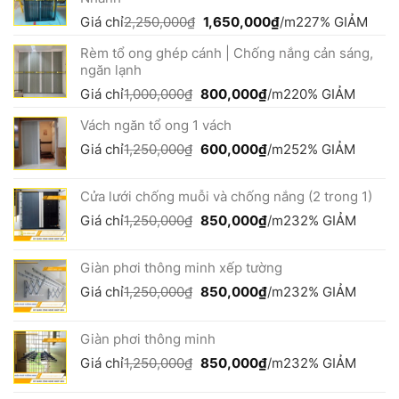
Giá
Giá
Giá chỉ
2,250,000
₫
1,650,000
₫
/m2
27% GIẢM
gốc
hiện
Rèm tổ ong ghép cánh | Chống nắng cản sáng,
là:
tại
ngăn lạnh
2,250,000₫.
là:
1,650,000₫.
Giá
Giá
Giá chỉ
1,000,000
₫
800,000
₫
/m2
20% GIẢM
gốc
hiện
Vách ngăn tổ ong 1 vách
là:
tại
1,000,000₫.
là:
Giá
Giá
Giá chỉ
1,250,000
₫
600,000
₫
/m2
52% GIẢM
800,000₫.
gốc
hiện
là:
tại
Cửa lưới chống muỗi và chống nắng (2 trong 1)
1,250,000₫.
là:
600,000₫.
Giá
Giá
Giá chỉ
1,250,000
₫
850,000
₫
/m2
32% GIẢM
gốc
hiện
là:
tại
Giàn phơi thông minh xếp tường
1,250,000₫.
là:
850,000₫.
Giá
Giá
Giá chỉ
1,250,000
₫
850,000
₫
/m2
32% GIẢM
gốc
hiện
là:
tại
Giàn phơi thông minh
1,250,000₫.
là:
850,000₫.
Giá
Giá
Giá chỉ
1,250,000
₫
850,000
₫
/m2
32% GIẢM
gốc
hiện
là:
tại