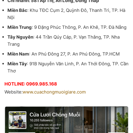
Chi nhánh: 581 Ấp Thị, An Long, Đồng Tháp
Miền Bắc
: Khu TĐC Cụm 2, Quỳnh Đô, Thanh Trì, TP. Hà
Nội
Miền Trung
: 9 Đặng Phúc Thông, P. An Khê, TP. Đà Nẵng
Tây Nguyên
: 44 Trần Qúy Cáp, P. Vạn Thắng, TP. Nha
Trang
Miền Nam
: An Phú Đông 27, P. An Phú Đông, TP.HCM
Miền Tây
: 91B Nguyễn Văn Linh, P. An Thới Đông, TP. Cần
Thơ
HOTLINE: 0969.985.168
Website:
www.cuachongmuoigiare.com