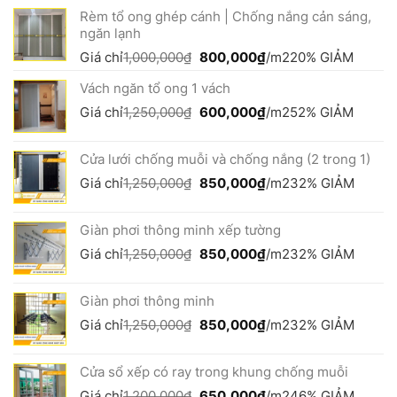
gốc
hiện
Rèm tổ ong ghép cánh | Chống nắng cản sáng,
là:
tại
ngăn lạnh
2,250,000₫.
là:
1,650,000₫.
Giá
Giá
Giá chỉ
1,000,000
₫
800,000
₫
/m2
20% GIẢM
gốc
hiện
Vách ngăn tổ ong 1 vách
là:
tại
1,000,000₫.
là:
Giá
Giá
Giá chỉ
1,250,000
₫
600,000
₫
/m2
52% GIẢM
800,000₫.
gốc
hiện
là:
tại
Cửa lưới chống muỗi và chống nắng (2 trong 1)
1,250,000₫.
là:
600,000₫.
Giá
Giá
Giá chỉ
1,250,000
₫
850,000
₫
/m2
32% GIẢM
gốc
hiện
là:
tại
Giàn phơi thông minh xếp tường
1,250,000₫.
là:
850,000₫.
Giá
Giá
Giá chỉ
1,250,000
₫
850,000
₫
/m2
32% GIẢM
gốc
hiện
là:
tại
Giàn phơi thông minh
1,250,000₫.
là:
850,000₫.
Giá
Giá
Giá chỉ
1,250,000
₫
850,000
₫
/m2
32% GIẢM
gốc
hiện
là:
tại
Cửa sổ xếp có ray trong khung chống muỗi
1,250,000₫.
là:
850,000₫.
Giá
Giá
Giá chỉ
1,200,000
₫
650,000
₫
/m2
46% GIẢM