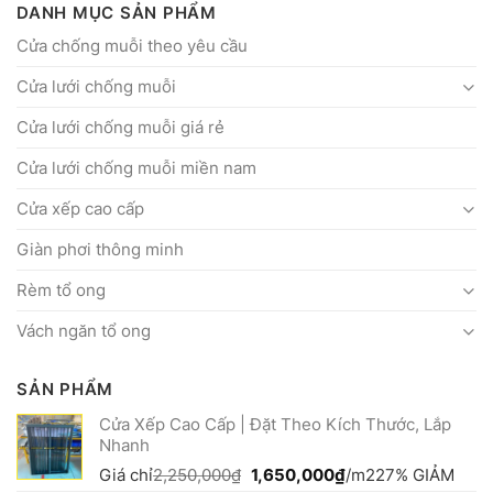
DANH MỤC SẢN PHẨM
Cửa chống muỗi theo yêu cầu
Cửa lưới chống muỗi
Cửa lưới chống muỗi giá rẻ
Cửa lưới chống muỗi miền nam
Cửa xếp cao cấp
Giàn phơi thông minh
Rèm tổ ong
Vách ngăn tổ ong
SẢN PHẨM
Cửa Xếp Cao Cấp | Đặt Theo Kích Thước, Lắp
Nhanh
Giá
Giá
Giá chỉ
2,250,000
₫
1,650,000
₫
/m2
27% GIẢM