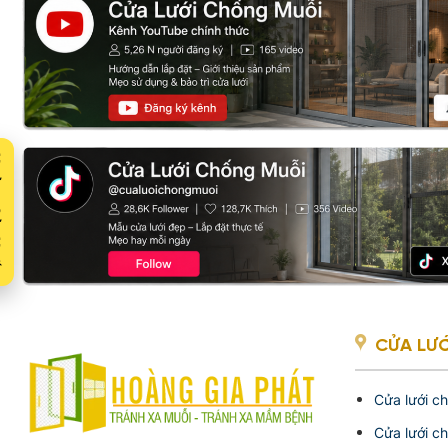
Xuất
CỬA LƯỚ
Cửa lưới c
Cửa lưới c