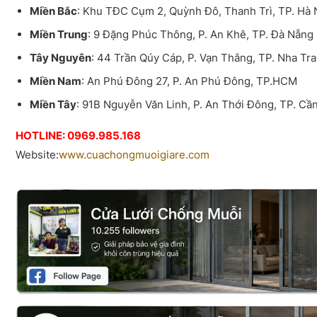
Miền Bắc
: Khu TĐC Cụm 2, Quỳnh Đô, Thanh Trì, TP. Hà 
Miền Trung
: 9 Đặng Phúc Thông, P. An Khê, TP. Đà Nẵng
Tây Nguyên
: 44 Trần Qúy Cáp, P. Vạn Thắng, TP. Nha Tr
Miền Nam
: An Phú Đông 27, P. An Phú Đông, TP.HCM
Miền Tây
: 91B Nguyễn Văn Linh, P. An Thới Đông, TP. Cầ
HOTLINE: 0969.985.168
Website:
www.cuachongmuoigiare.com