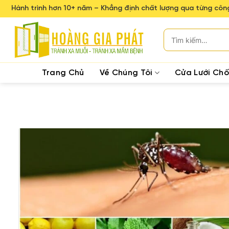
Skip
Hành trình hơn 10+ năm – Khẳng định chất lượng qua từng công
to
content
Tìm
kiếm:
Trang Chủ
Về Chúng Tôi
Cửa Lưới Ch