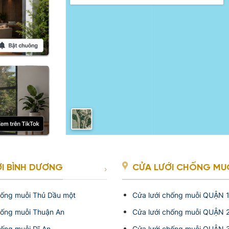
I BÌNH DƯƠNG
CỬA LƯỚI CHỐNG MUỖI
hống muỗi Thủ Dầu một
Cửa lưới chống muỗi QUẬN 
hống muỗi Thuận An
Cửa lưới chống muỗi QUẬN 
hống muỗi Dĩ An
Cửa lưới chống muỗi QUẬN 