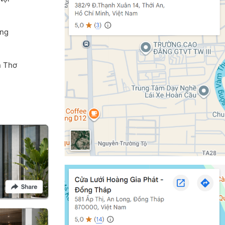
ang
n Thơ