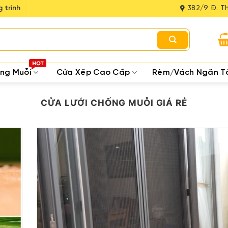
 trình
382/9 Đ. Th
ống Muỗi
Cửa Xếp Cao Cấp
Rèm/Vách Ngăn T
CỬA LƯỚI CHỐNG MUỖI GIÁ RẺ