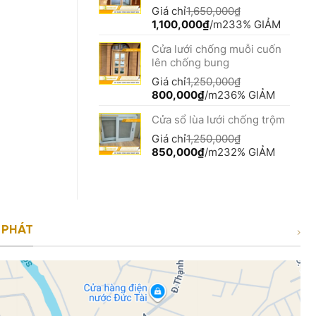
650,000₫.
Giá chỉ
1,650,000
₫
Giá
Giá
1,100,000
₫
/m2
33% GIẢM
gốc
hiện
Cửa lưới chống muỗi cuốn
là:
tại
lên chống bung
1,650,000₫.
là:
1,100,000₫.
Giá chỉ
1,250,000
₫
Giá
Giá
800,000
₫
/m2
36% GIẢM
gốc
hiện
Cửa sổ lùa lưới chống trộm
là:
tại
1,250,000₫.
là:
Giá chỉ
1,250,000
₫
800,000₫.
Giá
Giá
850,000
₫
/m2
32% GIẢM
gốc
hiện
là:
tại
1,250,000₫.
là:
850,000₫.
 PHÁT