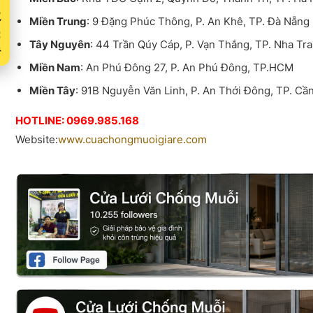
Xuất
Miền Trung
: 9 Đặng Phúc Thông, P. An Khê, TP. Đà Nẵng
Tây Nguyên
: 44 Trần Qúy Cáp, P. Vạn Thắng, TP. Nha Tr
Miền Nam
: An Phú Đông 27, P. An Phú Đông, TP.HCM
Miền Tây
: 91B Nguyễn Văn Linh, P. An Thới Đông, TP. Cầ
HOTLINE: 0969.985.168
Website:
www.cuachongmuoigiare.com