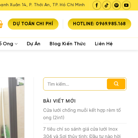
ạnh Xuân 14, P. Thới An, TP. Hồ Chí Minh
DỰ TOÁN CHI PHÍ
HOTLINE: 0969.985.168
ổ Ong
Dự Án
Blog Kiến Thức
Liên Hệ
BÀI VIẾT MỚI
Cửa lưới chống muỗi kết hợp rèm tổ
ong (2in1)
7 tiêu chí so sánh giá cửa lưới Inox
304 và Sợi thủy tinh: Đầu tư nào hời