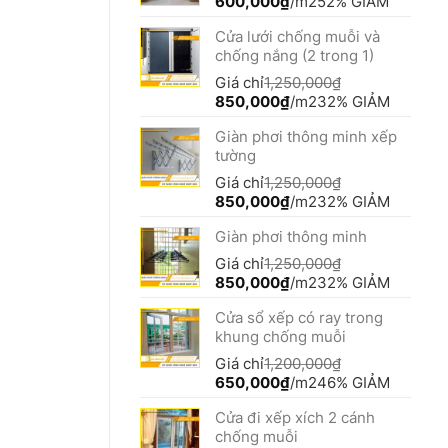
Giá
Giá
600,000
₫
/m2
52% GIẢM
gốc
hiện
Cửa lưới chống muỗi và
là:
tại
chống nắng (2 trong 1)
1,250,000₫.
là:
600,000₫.
Giá chỉ
1,250,000
₫
Giá
Giá
850,000
₫
/m2
32% GIẢM
gốc
hiện
Giàn phơi thông minh xếp
là:
tại
tường
1,250,000₫.
là:
850,000₫.
Giá chỉ
1,250,000
₫
Giá
Giá
850,000
₫
/m2
32% GIẢM
gốc
hiện
Giàn phơi thông minh
là:
tại
1,250,000₫.
là:
Giá chỉ
1,250,000
₫
850,000₫.
Giá
Giá
850,000
₫
/m2
32% GIẢM
gốc
hiện
Cửa sổ xếp có ray trong
là:
tại
khung chống muỗi
1,250,000₫.
là:
850,000₫.
Giá chỉ
1,200,000
₫
Giá
Giá
650,000
₫
/m2
46% GIẢM
gốc
hiện
Cửa đi xếp xích 2 cánh
là:
tại
chống muỗi
1,200,000₫.
là: