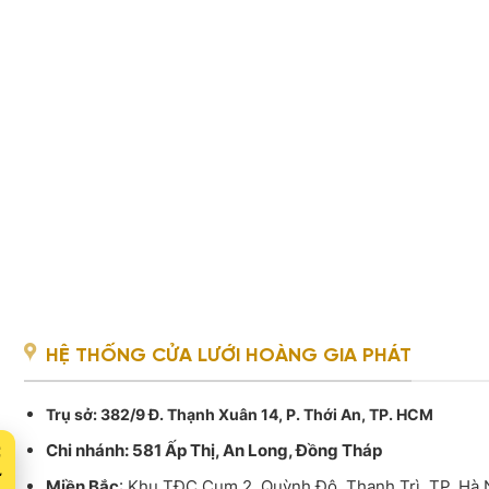
HỆ THỐNG CỬA LƯỚI HOÀNG GIA PHÁT
Trụ sở
: 382/9 Đ. Thạnh Xuân 14, P. Thới An, TP. HCM
Chi nhánh: 581 Ấp Thị, An Long, Đồng Tháp
Miền Bắc
: Khu TĐC Cụm 2, Quỳnh Đô, Thanh Trì, TP. Hà 