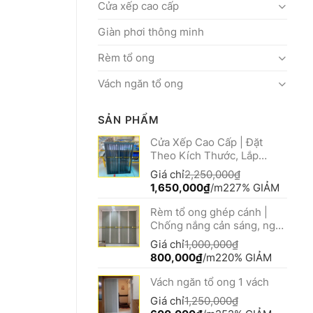
Cửa xếp cao cấp
Giàn phơi thông minh
Rèm tổ ong
Vách ngăn tổ ong
SẢN PHẨM
Cửa Xếp Cao Cấp | Đặt
Theo Kích Thước, Lắp
Nhanh
Giá chỉ
2,250,000
₫
Giá
Giá
1,650,000
₫
/m2
27% GIẢM
gốc
hiện
Rèm tổ ong ghép cánh |
là:
tại
Chống nắng cản sáng, ngăn
2,250,000₫.
là:
lạnh
1,650,000₫.
Giá chỉ
1,000,000
₫
Giá
Giá
800,000
₫
/m2
20% GIẢM
gốc
hiện
Vách ngăn tổ ong 1 vách
là:
tại
1,000,000₫.
là:
Giá chỉ
1,250,000
₫
800,000₫.