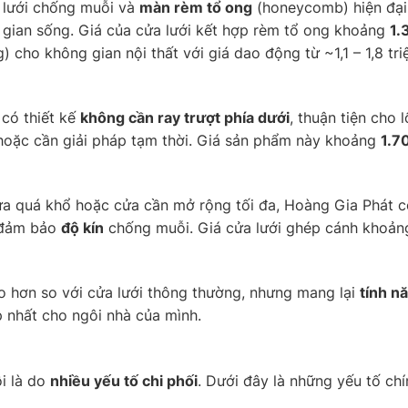
 lưới chống muỗi và
màn rèm tổ ong
(honeycomb) hiện đại.
g gian sống. Giá của cửa lưới kết hợp rèm tổ ong khoảng
1.
 cho không gian nội thất với giá dao động từ ~1,1 – 1,8 tr
 có thiết kế
không cần ray trượt phía dưới
, thuận tiện cho 
 hoặc cần giải pháp tạm thời. Giá sản phẩm này khoảng
1.7
 quá khổ hoặc cửa cần mở rộng tối đa, Hoàng Gia Phát có g
n đảm bảo
độ kín
chống muỗi. Giá cửa lưới ghép cánh khoả
o hơn so với cửa lưới thông thường, nhưng mang lại
tính n
p nhất cho ngôi nhà của mình.
ỗi là do
nhiều yếu tố chi phối
. Dưới đây là những yếu tố c