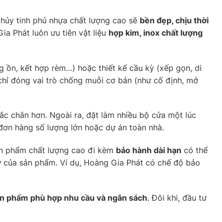
 thủy tinh phủ nhựa chất lượng cao sẽ
bền đẹp, chịu thời
ia Phát luôn ưu tiên vật liệu
hợp kim, inox chất lượng
g ồn, kết hợp rèm…) hoặc thiết kế cầu kỳ (xếp gọn, di
 chỉ đóng vai trò chống muỗi cơ bản (như cố định, mở
hắc chắn hơn. Ngoài ra, đặt làm nhiều bộ cửa một lúc
 đơn hàng số lượng lớn hoặc dự án toàn nhà.
sản phẩm chất lượng cao đi kèm
bảo hành dài hạn
có thể
y
của sản phẩm. Ví dụ, Hoàng Gia Phát có chế độ bảo
ản phẩm phù hợp nhu cầu và ngân sách
. Đôi khi, đầu tư