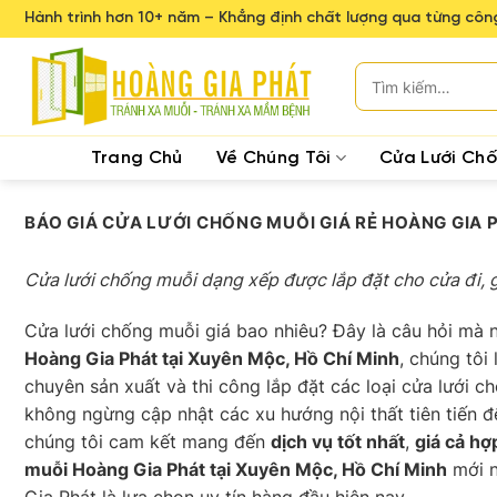
Skip
Hành trình hơn 10+ năm – Khẳng định chất lượng qua từng công
to
content
Tìm
kiếm:
Trang Chủ
Về Chúng Tôi
Cửa Lưới Ch
BÁO GIÁ CỬA LƯỚI CHỐNG MUỖI GIÁ RẺ HOÀNG GIA 
Cửa lưới chống muỗi dạng xếp được lắp đặt cho cửa đi, 
Cửa lưới chống muỗi giá bao nhiêu? Đây là câu hỏi mà n
Hoàng Gia Phát tại Xuyên Mộc, Hồ Chí Minh
, chúng tôi
chuyên sản xuất và thi công lắp đặt các loại cửa lưới c
không ngừng cập nhật các xu hướng nội thất tiên tiến đ
chúng tôi cam kết mang đến
dịch vụ tốt nhất
,
giá cả hợ
muỗi Hoàng Gia Phát tại Xuyên Mộc, Hồ Chí Minh
mới n
Gia Phát là lựa chọn uy tín hàng đầu hiện nay.