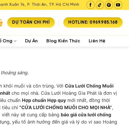
ạnh Xuân 14, P. Thới An, TP. Hồ Chí Minh
DỰ TOÁN CHI PHÍ
HOTLINE: 0969.985.168
ổ Ong
Dự Án
Blog Kiến Thức
Liên Hệ
 thoáng sáng.
h khỏi muỗi và côn trùng. Với
Cửa Lưới Chống Muỗi
 nhất
cho mọi nhà. Cửa Lưới Hoàng Gia Phát là đơn vị
tiêu chuẩn
Hợp chuẩn Hợp quy
mới nhất, đồng thời
 tiêu chí
“CỬA LƯỚI CHỐNG MUỖI CHO MỌI NHÀ”
,
i viết này sẽ cung cấp bảng
báo giá cửa lưới chống
 dụng, yếu tố ảnh hưởng đến giá và lý do vì sao Hoàng