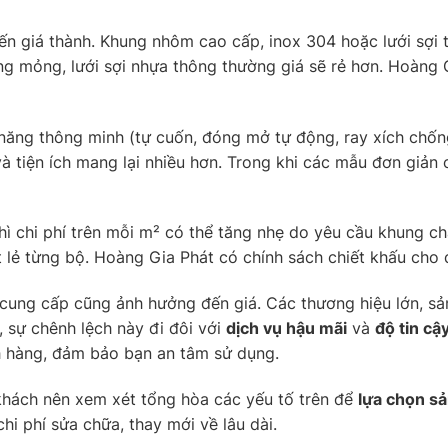
đến giá thành. Khung nhôm cao cấp, inox 304 hoặc lưới sợi
g mỏng, lưới sợi nhựa thông thường giá sẽ rẻ hơn. Hoàng G
 năng thông minh (tự cuốn, đóng mở tự động, ray xích chốn
à tiện ích mang lại nhiều hơn. Trong khi các mẫu đơn giản
thì chi phí trên mỗi m² có thể tăng nhẹ do yêu cầu khung c
 lẻ từng bộ. Hoàng Gia Phát có chính sách chiết khấu cho
 cung cấp cũng ảnh hưởng đến giá. Các thương hiệu lớn, 
, sự chênh lệch này đi đôi với
dịch vụ hậu mãi
và
độ tin cậ
 hàng, đảm bảo bạn an tâm sử dụng.
 khách nên xem xét tổng hòa các yếu tố trên để
lựa chọn s
i phí sửa chữa, thay mới về lâu dài.