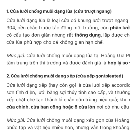
1. Cửa lưới chống muỗi
dạng lùa
(cửa trượt ngang)
Cửa lưới dạng lùa là loại cửa có khung lưới trượt ngan
304, bền chắc trước tác động môi trường, còn
phần lướ
có cấu tạo đơn giản nhưng rất
thông dụng
, lắp được ch
cửa lùa phù hợp cho cả không gian hạn chế.
Mức giá:
Cửa lưới chống muỗi dạng lùa tại Hoàng Gia P
tầm trung trên thị trường và được đánh giá là
hợp lý so v
2. Cửa lưới chống muỗi
dạng xếp
(cửa xếp gọn/pleated)
Cửa lưới dạng xếp (hay còn gọi là cửa lưới xếp accord
sơn tĩnh điện, lưới bằng sợi thủy tinh cao cấp, và thườ
xếp chặt chẽ tạo thành lá chắn côn trùng hiệu quả; khi
cửa chính, cửa ban công hoặc ô cửa lớn
nơi có nhu cầu
Mức giá:
Cửa lưới chống muỗi dạng xếp gọn của Hoàng 
phức tạp và vật liệu nhiều hơn, nhưng vẫn trong khoảng