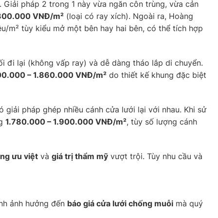
 Giải pháp 2 trong 1 này vừa ngăn côn trùng, vừa cản
300.000 VNĐ/m²
(loại có ray xích). Ngoài ra, Hoàng
iệu/m² tùy kiểu mở một bên hay hai bên, có thể tích hợp
lối đi lại (không vấp ray) và dễ dàng tháo lắp di chuyển.
00.000 – 1.860.000 VNĐ/m²
do thiết kế khung đặc biệt
iải pháp ghép nhiều cánh cửa lưới lại với nhau. Khi sử
ng
1.780.000 – 1.900.000 VNĐ/m²
, tùy số lượng cánh
ăng ưu việt
và
giá trị thẩm mỹ
vượt trội. Tùy nhu cầu và
hính ảnh hưởng đến
báo giá cửa lưới chống muỗi
mà quý