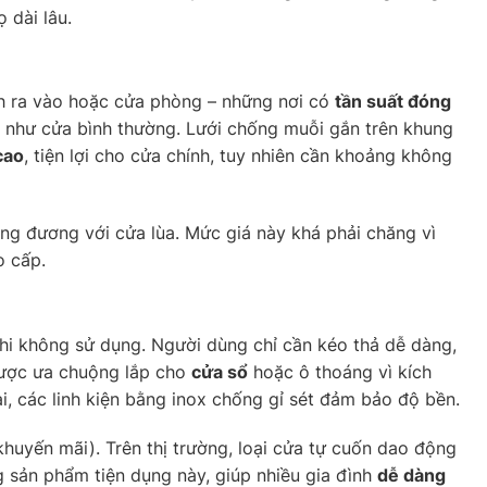
 dài lâu.
nh ra vào hoặc cửa phòng – những nơi có
tần suất đóng
g như cửa bình thường. Lưới chống muỗi gắn trên khung
cao
, tiện lợi cho cửa chính, tuy nhiên cần khoảng không
ơng đương với cửa lùa. Mức giá này khá phải chăng vì
o cấp.
khi không sử dụng. Người dùng chỉ cần kéo thả dễ dàng,
 được ưa chuộng lắp cho
cửa sổ
hoặc ô thoáng vì kích
, các linh kiện bằng inox chống gỉ sét đảm bảo độ bền.
huyến mãi). Trên thị trường, loại cửa tự cuốn dao động
sản phẩm tiện dụng này, giúp nhiều gia đình
dễ dàng