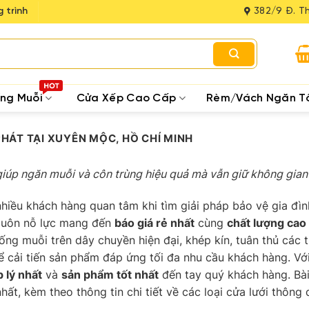
 trình
382/9 Đ. Th
ống Muỗi
Cửa Xếp Cao Cấp
Rèm/Vách Ngăn T
PHÁT TẠI XUYÊN MỘC, HỒ CHÍ MINH
giúp ngăn muỗi và côn trùng hiệu quả mà vẫn giữ không gian
hiều khách hàng quan tâm khi tìm giải pháp bảo vệ gia đìn
 luôn nỗ lực mang đến
báo giá rẻ nhất
cùng
chất lượng cao
hống muỗi trên dây chuyền hiện đại, khép kín, tuân thủ các 
ể cải tiến sản phẩm đáp ứng tối đa nhu cầu khách hàng. Với
p lý nhất
và
sản phẩm tốt nhất
đến tay quý khách hàng. Bà
hất, kèm theo thông tin chi tiết về các loại cửa lưới thông