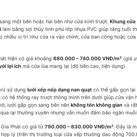
g sang một bên hoặc hai bên như cửa kính trượt.
Khung cửa
i
làm bằng sợi thủy tinh phủ lớp nhựa PVC giúp tăng tuổi 
o nhiều vị trí như cửa ra vào chính, cửa ban công hoặc cử
hát hiện có giá khoảng
680.000 – 740.000 VNĐ/m²
(giá ư
ới lợi ích
mà cửa lùa mang lại (độ bền cao, tiện dụng)
ion) sử dụng
lưới xếp nếp dạng nan quạt
có thể gấp gọn lại
ng có hệ thống ray trượt thông minh trên dưới giúp cửa vận
 mở, lưới gấp gọn sang bên nên
không tốn không gian
và rấ
 qua lại thường xuyên nhưng vẫn muốn đảm bảo ngăn muỗi
Gia Phát có giá từ
790.000 – 830.000 VNĐ/m²
. Đây là 
 hợp lý (trên thị trường loại cửa xếp thường dao động 700