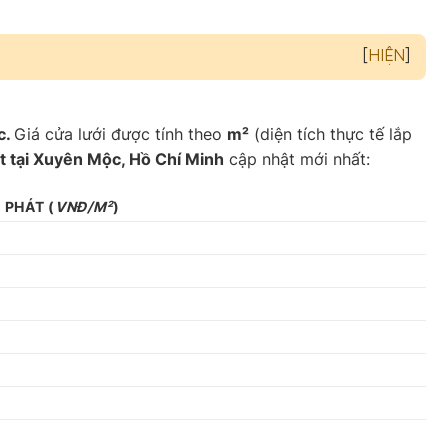
[
HIỆN
]
c.
Giá cửa lưới được tính theo
m²
(diện tích thực tế lắp
t tại Xuyên Mộc, Hồ Chí Minh
cập nhật mới nhất:
A PHÁT
(
VNĐ/M²
)