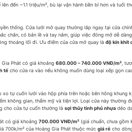
ên đến ~1.1 triệu/m², bù lại vận hành bền bỉ hơn và tuổi thọ
uyền thống. Cửa lưới mở quay thường lắp ngay tại cửa chí
hắc chắn, có bản lề và tay nắm, giúp việc đóng mở dễ dàn
ông thoáng lối đi. Ưu điểm của cửa mở quay là
độ kín khít 
 Gia Phát có giá khoảng
680.000 – 740.000 VNĐ/m²
, tư
h tế
cho cửa ra vào nếu không muốn dùng loại xếp gọn ca
lò xo tự cuốn lưới vào hộp phía trên hoặc bên hông khung 
hiếm không gian, thẩm mỹ và tiện lợi. Loại cửa này thường
ng cho cửa tự cuốn thường là
sợi thủy tinh phủ nhựa
dẻo dai
át có giá khoảng
700.000 VNĐ/m²
(giá chuẩn, chưa gồm k
giá 700k/m² của Hoàng Gia Phát thuộc mức
giá rẻ
cho dòng 