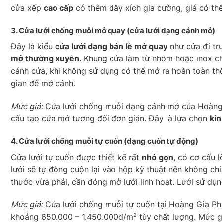
cửa xếp
cao cấp
có thêm dây xích gia cường, giá có thể l
3. Cửa lưới chống muỗi
mở quay
(cửa lưới dạng cánh mở)
Đây là kiểu
cửa lưới dạng bản lề mở quay
như cửa đi tr
mở thường xuyên
. Khung cửa làm từ nhôm hoặc inox c
cánh cửa, khi không sử dụng có thể mở ra hoàn toàn th
gian để mở cánh.
Mức giá:
Cửa lưới chống muỗi dạng cánh mở của Hoàng
cấu tạo cửa mở tương đối đơn giản. Đây là lựa chọn
kin
4. Cửa lưới chống muỗi
tự cuốn
(dạng cuốn tự động)
Cửa lưới tự cuốn được thiết kế rất
nhỏ gọn
, có cơ cấu 
lưới sẽ tự động cuộn lại vào hộp kỹ thuật nên không c
thước vừa phải, cần đóng mở lưới linh hoạt. Lưới sử dụ
Mức giá:
Cửa lưới chống muỗi tự cuốn tại Hoàng Gia Ph
khoảng 650.000 – 1.450.000đ/m² tùy chất lượng. Mức 