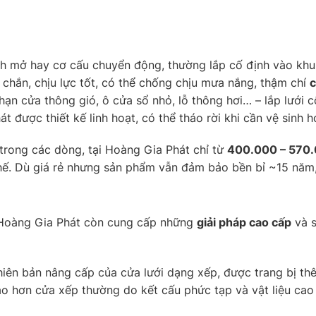
ánh mở hay cơ cấu chuyển động, thường lắp cố định vào kh
 chắn, chịu lực tốt, có thể chống chịu mưa nắng, thậm chí
c
 hạn cửa thông gió, ô cửa sổ nhỏ, lỗ thông hơi… – lắp lưới
t được thiết kế linh hoạt, có thể tháo rời khi cần vệ sinh h
trong các dòng, tại Hoàng Gia Phát chỉ từ
400.000 – 570
ế. Dù giá rẻ nhưng sản phẩm vẫn đảm bảo bền bỉ ~15 năm, 
, Hoàng Gia Phát còn cung cấp những
giải pháp cao cấp
và s
hiên bản nâng cấp của cửa lưới dạng xếp, được trang bị th
ao hơn cửa xếp thường do kết cấu phức tạp và vật liệu cao