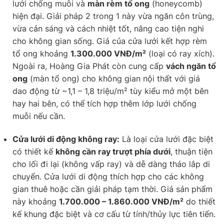
lưới chống muỗi và
màn rèm tổ ong
(honeycomb)
hiện đại. Giải pháp 2 trong 1 này vừa ngăn côn trùng,
vừa cản sáng và cách nhiệt tốt, nâng cao tiện nghi
cho không gian sống. Giá của cửa lưới kết hợp rèm
tổ ong khoảng
1.300.000 VNĐ/m²
(loại có ray xích).
Ngoài ra, Hoàng Gia Phát còn cung cấp
vách ngăn tổ
ong
(màn tổ ong) cho không gian nội thất với giá
dao động từ ~1,1 – 1,8 triệu/m² tùy kiểu mở một bên
hay hai bên, có thể tích hợp thêm lớp lưới chống
muỗi nếu cần.
Cửa lưới di động không ray:
Là loại cửa lưới đặc biệt
có thiết kế
không cần ray trượt phía dưới
, thuận tiện
cho lối đi lại (không vấp ray) và dễ dàng tháo lắp di
chuyển. Cửa lưới di động thích hợp cho các không
gian thuê hoặc cần giải pháp tạm thời. Giá sản phẩm
này khoảng
1.700.000 – 1.860.000 VNĐ/m²
do thiết
kế khung đặc biệt và cơ cấu từ tính/thủy lực tiên tiến.