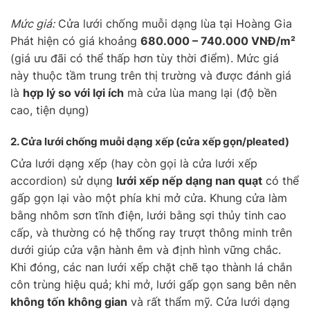
Mức giá:
Cửa lưới chống muỗi dạng lùa tại Hoàng Gia
Phát hiện có giá khoảng
680.000 – 740.000 VNĐ/m²
(giá ưu đãi có thể thấp hơn tùy thời điểm). Mức giá
này thuộc tầm trung trên thị trường và được đánh giá
là
hợp lý so với lợi ích
mà cửa lùa mang lại (độ bền
cao, tiện dụng)
2. Cửa lưới chống muỗi
dạng xếp
(cửa xếp gọn/pleated)
Cửa lưới dạng xếp (hay còn gọi là cửa lưới xếp
accordion) sử dụng
lưới xếp nếp dạng nan quạt
có thể
gấp gọn lại vào một phía khi mở cửa. Khung cửa làm
bằng nhôm sơn tĩnh điện, lưới bằng sợi thủy tinh cao
cấp, và thường có hệ thống ray trượt thông minh trên
dưới giúp cửa vận hành êm và định hình vững chắc.
Khi đóng, các nan lưới xếp chặt chẽ tạo thành lá chắn
côn trùng hiệu quả; khi mở, lưới gấp gọn sang bên nên
không tốn không gian
và rất thẩm mỹ. Cửa lưới dạng