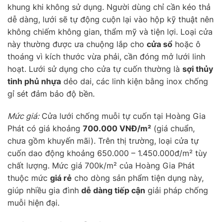
khung khi không sử dụng. Người dùng chỉ cần kéo thả
dễ dàng, lưới sẽ tự động cuộn lại vào hộp kỹ thuật nên
không chiếm không gian, thẩm mỹ và tiện lợi. Loại cửa
này thường được ưa chuộng lắp cho
cửa sổ
hoặc ô
thoáng vì kích thước vừa phải, cần đóng mở lưới linh
hoạt. Lưới sử dụng cho cửa tự cuốn thường là
sợi thủy
tinh phủ nhựa
dẻo dai, các linh kiện bằng inox chống
gỉ sét đảm bảo độ bền.
Mức giá:
Cửa lưới chống muỗi tự cuốn tại Hoàng Gia
Phát có giá khoảng
700.000 VNĐ/m²
(giá chuẩn,
chưa gồm khuyến mãi). Trên thị trường, loại cửa tự
cuốn dao động khoảng 650.000 – 1.450.000đ/m² tùy
chất lượng. Mức giá 700k/m² của Hoàng Gia Phát
thuộc mức
giá rẻ
cho dòng sản phẩm tiện dụng này,
giúp nhiều gia đình
dễ dàng tiếp cận
giải pháp chống
muỗi hiện đại.