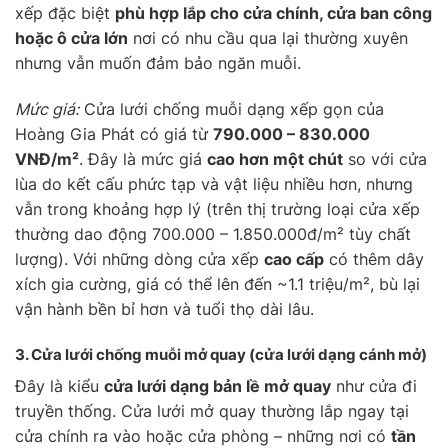
xếp đặc biệt
phù hợp lắp cho cửa chính, cửa ban công
hoặc ô cửa lớn
nơi có nhu cầu qua lại thường xuyên
nhưng vẫn muốn đảm bảo ngăn muỗi.
Mức giá:
Cửa lưới chống muỗi dạng xếp gọn của
Hoàng Gia Phát có giá từ
790.000 – 830.000
VNĐ/m²
. Đây là mức giá
cao hơn một chút
so với cửa
lùa do kết cấu phức tạp và vật liệu nhiều hơn, nhưng
vẫn trong khoảng hợp lý (trên thị trường loại cửa xếp
thường dao động 700.000 – 1.850.000đ/m² tùy chất
lượng). Với những dòng cửa xếp
cao cấp
có thêm dây
xích gia cường, giá có thể lên đến ~1.1 triệu/m², bù lại
vận hành bền bỉ hơn và tuổi thọ dài lâu.
3. Cửa lưới chống muỗi
mở quay
(cửa lưới dạng cánh mở)
Đây là kiểu
cửa lưới dạng bản lề mở quay
như cửa đi
truyền thống. Cửa lưới mở quay thường lắp ngay tại
cửa chính ra vào hoặc cửa phòng – những nơi có
tần