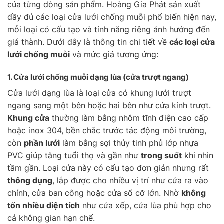
của từng dòng sản phẩm. Hoàng Gia Phát sản xuất
đầy đủ các loại cửa lưới chống muỗi phổ biến hiện nay,
mỗi loại có cấu tạo và tính năng riêng ảnh hưởng đến
giá thành. Dưới đây là thông tin chi tiết về
các loại cửa
lưới chống muỗi
và mức giá tương ứng:
1. Cửa lưới chống muỗi
dạng lùa
(cửa trượt ngang)
Cửa lưới dạng lùa là loại cửa có khung lưới trượt
ngang sang một bên hoặc hai bên như cửa kính trượt.
Khung cửa
thường làm bằng nhôm tĩnh điện cao cấp
hoặc inox 304, bền chắc trước tác động môi trường,
còn
phần lưới
làm bằng sợi thủy tinh phủ lớp nhựa
PVC giúp tăng tuổi thọ và gần như
trong suốt
khi nhìn
tầm gần. Loại cửa này có cấu tạo đơn giản nhưng rất
thông dụng
, lắp được cho nhiều vị trí như cửa ra vào
chính, cửa ban công hoặc cửa sổ cỡ lớn. Nhờ
không
tốn nhiều diện tích
như cửa xếp, cửa lùa phù hợp cho
cả không gian hạn chế.