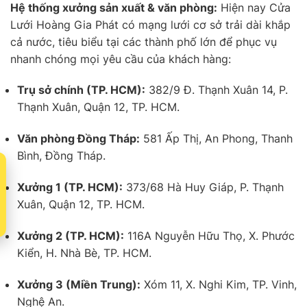
Hệ thống xưởng sản xuất & văn phòng:
Hiện nay Cửa
Lưới Hoàng Gia Phát có mạng lưới cơ sở trải dài khắp
cả nước, tiêu biểu tại các thành phố lớn để phục vụ
nhanh chóng mọi yêu cầu của khách hàng:
Trụ sở chính (TP. HCM):
382/9 Đ. Thạnh Xuân 14, P.
Thạnh Xuân, Quận 12, TP. HCM.
Văn phòng Đồng Tháp:
581 Ấp Thị, An Phong, Thanh
Bình, Đồng Tháp.
t
Xưởng 1 (TP. HCM):
373/68 Hà Huy Giáp, P. Thạnh
Xuân, Quận 12, TP. HCM.
Xưởng 2 (TP. HCM):
116A Nguyễn Hữu Thọ, X. Phước
Kiển, H. Nhà Bè, TP. HCM.
Xưởng 3 (Miền Trung):
Xóm 11, X. Nghi Kim, TP. Vinh,
Nghệ An.