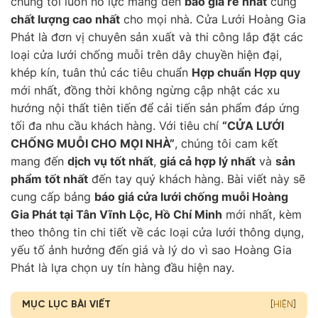
chúng tôi luôn nỗ lực mang đến
báo giá rẻ nhất
cùng
chất lượng cao nhất
cho mọi nhà. Cửa Lưới Hoàng Gia
Phát là đơn vị chuyên sản xuất và thi công lắp đặt các
loại cửa lưới chống muỗi trên dây chuyền hiện đại,
khép kín, tuân thủ các tiêu chuẩn
Hợp chuẩn Hợp quy
mới nhất, đồng thời không ngừng cập nhật các xu
hướng nội thất tiên tiến để cải tiến sản phẩm đáp ứng
tối đa nhu cầu khách hàng. Với tiêu chí
“CỬA LƯỚI
CHỐNG MUỖI CHO MỌI NHÀ”
, chúng tôi cam kết
mang đến
dịch vụ tốt nhất
,
giá cả hợp lý nhất
và
sản
phẩm tốt nhất
đến tay quý khách hàng. Bài viết này sẽ
cung cấp bảng
báo giá cửa lưới chống muỗi Hoàng
Gia Phát tại Tân Vĩnh Lộc, Hồ Chí Minh
mới nhất, kèm
theo thông tin chi tiết về các loại cửa lưới thông dụng,
yếu tố ảnh hưởng đến giá và lý do vì sao Hoàng Gia
Phát là lựa chọn uy tín hàng đầu hiện nay.
MỤC LỤC BÀI VIẾT
[
HIỆN
]