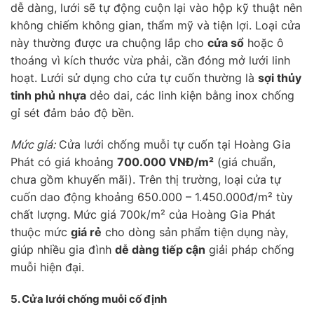
dễ dàng, lưới sẽ tự động cuộn lại vào hộp kỹ thuật nên
không chiếm không gian, thẩm mỹ và tiện lợi. Loại cửa
này thường được ưa chuộng lắp cho
cửa sổ
hoặc ô
thoáng vì kích thước vừa phải, cần đóng mở lưới linh
hoạt. Lưới sử dụng cho cửa tự cuốn thường là
sợi thủy
tinh phủ nhựa
dẻo dai, các linh kiện bằng inox chống
gỉ sét đảm bảo độ bền.
Mức giá:
Cửa lưới chống muỗi tự cuốn tại Hoàng Gia
Phát có giá khoảng
700.000 VNĐ/m²
(giá chuẩn,
chưa gồm khuyến mãi). Trên thị trường, loại cửa tự
cuốn dao động khoảng 650.000 – 1.450.000đ/m² tùy
chất lượng. Mức giá 700k/m² của Hoàng Gia Phát
thuộc mức
giá rẻ
cho dòng sản phẩm tiện dụng này,
giúp nhiều gia đình
dễ dàng tiếp cận
giải pháp chống
muỗi hiện đại.
5. Cửa lưới chống muỗi
cố định