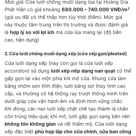
Mức giá:
Cửa lưới chống muỗi dạng lùa tại Hoàng Gia
Phát hiện có giá khoảng
680.000 – 740.000 VNĐ/m²
(giá ưu đãi có thể thấp hơn tùy thời điểm). Mức giá
này thuộc tầm trung trên thị trường và được đánh giá
là
hợp lý so với lợi ích
mà cửa lùa mang lại (độ bền
cao, tiện dụng)
2. Cửa lưới chống muỗi
dạng xếp
(cửa xếp gọn/pleated)
Cửa lưới dạng xếp (hay còn gọi là cửa lưới xếp
accordion) sử dụng
lưới xếp nếp dạng nan quạt
có thể
gấp gọn lại vào một phía khi mở cửa. Khung cửa làm
bằng nhôm sơn tĩnh điện, lưới bằng sợi thủy tinh cao
cấp, và thường có hệ thống ray trượt thông minh trên
dưới giúp cửa vận hành êm và định hình vững chắc.
Khi đóng, các nan lưới xếp chặt chẽ tạo thành lá chắn
côn trùng hiệu quả; khi mở, lưới gấp gọn sang bên nên
không tốn không gian
và rất thẩm mỹ. Cửa lưới dạng
xếp đặc biệt
phù hợp lắp cho cửa chính, cửa ban công