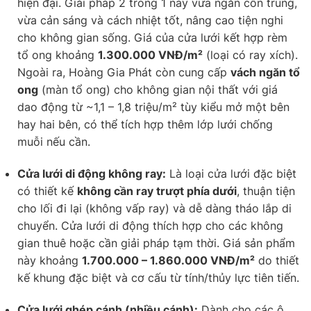
hiện đại. Giải pháp 2 trong 1 này vừa ngăn côn trùng,
vừa cản sáng và cách nhiệt tốt, nâng cao tiện nghi
cho không gian sống. Giá của cửa lưới kết hợp rèm
tổ ong khoảng
1.300.000 VNĐ/m²
(loại có ray xích).
Ngoài ra, Hoàng Gia Phát còn cung cấp
vách ngăn tổ
ong
(màn tổ ong) cho không gian nội thất với giá
dao động từ ~1,1 – 1,8 triệu/m² tùy kiểu mở một bên
hay hai bên, có thể tích hợp thêm lớp lưới chống
muỗi nếu cần.
Cửa lưới di động không ray:
Là loại cửa lưới đặc biệt
có thiết kế
không cần ray trượt phía dưới
, thuận tiện
cho lối đi lại (không vấp ray) và dễ dàng tháo lắp di
chuyển. Cửa lưới di động thích hợp cho các không
gian thuê hoặc cần giải pháp tạm thời. Giá sản phẩm
này khoảng
1.700.000 – 1.860.000 VNĐ/m²
do thiết
kế khung đặc biệt và cơ cấu từ tính/thủy lực tiên tiến.
Cửa lưới ghép cánh (nhiều cánh):
Dành cho các ô