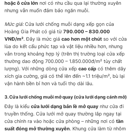
hoặc ô cửa lớn
nơi có nhu cầu qua lại thường xuyên
nhưng vẫn muốn đảm bảo ngăn muỗi.
Mức giá:
Cửa lưới chống muỗi dạng xếp gọn của
Hoàng Gia Phát có giá từ
790.000 – 830.000
VNĐ/m²
. Đây là mức giá
cao hơn một chút
so với cửa
lùa do kết cấu phức tạp và vật liệu nhiều hơn, nhưng
vẫn trong khoảng hợp lý (trên thị trường loại cửa xếp
thường dao động 700.000 – 1.850.000đ/m² tùy chất
lượng). Với những dòng cửa xếp
cao cấp
có thêm dây
xích gia cường, giá có thể lên đến ~1.1 triệu/m², bù lại
vận hành bền bỉ hơn và tuổi thọ dài lâu.
3. Cửa lưới chống muỗi
mở quay
(cửa lưới dạng cánh mở)
Đây là kiểu
cửa lưới dạng bản lề mở quay
như cửa đi
truyền thống. Cửa lưới mở quay thường lắp ngay tại
cửa chính ra vào hoặc cửa phòng – những nơi có
tần
suất đóng mở thường xuyên
. Khung cửa làm từ nhôm