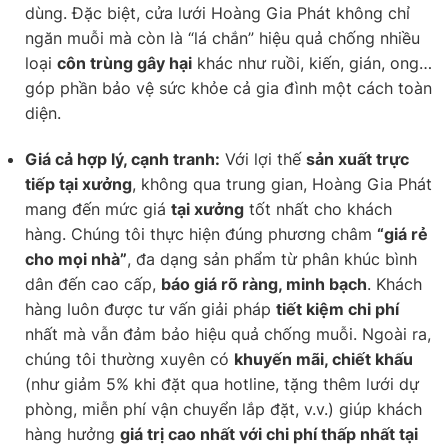
dùng. Đặc biệt, cửa lưới Hoàng Gia Phát không chỉ
ngăn muỗi mà còn là “lá chắn” hiệu quả chống nhiều
loại
côn trùng gây hại
khác như ruồi, kiến, gián, ong…
góp phần bảo vệ sức khỏe cả gia đình một cách toàn
diện.
Giá cả hợp lý, cạnh tranh:
Với lợi thế
sản xuất trực
tiếp tại xưởng
, không qua trung gian, Hoàng Gia Phát
mang đến mức giá
tại xưởng
tốt nhất cho khách
hàng. Chúng tôi thực hiện đúng phương châm
“giá rẻ
cho mọi nhà”
, đa dạng sản phẩm từ phân khúc bình
dân đến cao cấp,
báo giá rõ ràng, minh bạch
. Khách
hàng luôn được tư vấn giải pháp
tiết kiệm chi phí
nhất mà vẫn đảm bảo hiệu quả chống muỗi. Ngoài ra,
chúng tôi thường xuyên có
khuyến mãi, chiết khấu
(như giảm 5% khi đặt qua hotline, tặng thêm lưới dự
phòng, miễn phí vận chuyển lắp đặt, v.v.) giúp khách
hàng hưởng
giá trị cao nhất với chi phí thấp nhất tại