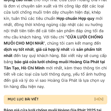
là đơn vị chuyên sản xuất và thi công lắp đặt các loại
cửa lưới chống muỗi trên dây chuyền hiện đại, khép
kín, tuân thủ các tiêu chuẩn
Hợp chuẩn Hợp quy
mới
nhất, đồng thời không ngừng cập nhật các xu hướng
nội thất tiên tiến để cải tiến sản phẩm đáp ứng tối đa
nhu cầu khách hàng. Với tiêu chí
“CỬA LƯỚI CHỐNG
MUỖI CHO MỌI NHÀ”
, chúng tôi cam kết mang đến
dịch vụ tốt nhất
,
giá cả hợp lý nhất
và
sản phẩm tốt
nhất
đến tay quý khách hàng. Bài viết này sẽ cung cấp
bảng
báo giá cửa lưới chống muỗi Hoàng Gia Phát tại
Tân Tạo, Hồ Chí Minh
mới nhất, kèm theo thông tin chi
tiết về các loại cửa lưới thông dụng, yếu tố ảnh hưởng
đến giá và lý do vì sao Hoàng Gia Phát là lựa chọn uy
tín hàng đầu hiện nay.
MỤC LỤC BÀI VIẾT
[
HIỆN
]
Bảng giá cửa lưới chống muỗi Hoàng Gia Phát 2025 tại