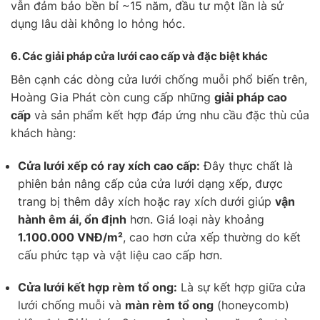
vẫn đảm bảo bền bỉ ~15 năm, đầu tư một lần là sử
dụng lâu dài không lo hỏng hóc.
6.
Các giải pháp cửa lưới cao cấp và đặc biệt khác
Bên cạnh các dòng cửa lưới chống muỗi phổ biến trên,
Hoàng Gia Phát còn cung cấp những
giải pháp cao
cấp
và sản phẩm kết hợp đáp ứng nhu cầu đặc thù của
khách hàng:
Cửa lưới xếp có ray xích cao cấp:
Đây thực chất là
phiên bản nâng cấp của cửa lưới dạng xếp, được
trang bị thêm dây xích hoặc ray xích dưới giúp
vận
hành êm ái, ổn định
hơn. Giá loại này khoảng
1.100.000 VNĐ/m²
, cao hơn cửa xếp thường do kết
cấu phức tạp và vật liệu cao cấp hơn.
Cửa lưới kết hợp rèm tổ ong:
Là sự kết hợp giữa cửa
lưới chống muỗi và
màn rèm tổ ong
(honeycomb)