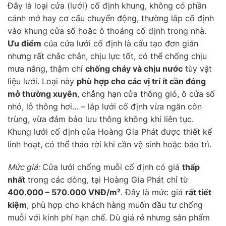
Đây là loại cửa (lưới) cố định khung, không có phần
cánh mở hay cơ cấu chuyển động, thường lắp cố định
vào khung cửa sổ hoặc ô thoáng cố định trong nhà.
Ưu điểm
của cửa lưới cố định là cấu tạo đơn giản
nhưng rất chắc chắn, chịu lực tốt, có thể chống chịu
mưa nắng, thậm chí
chống cháy và chịu nước
tùy vật
liệu lưới. Loại này
phù hợp cho các vị trí ít cần đóng
mở thường xuyên
, chẳng hạn cửa thông gió, ô cửa sổ
nhỏ, lỗ thông hơi… – lắp lưới cố định vừa ngăn côn
trùng, vừa đảm bảo lưu thông không khí liên tục.
Khung lưới cố định của Hoàng Gia Phát được thiết kế
linh hoạt, có thể tháo rời khi cần vệ sinh hoặc bảo trì.
Mức giá:
Cửa lưới chống muỗi cố định có giá
thấp
nhất
trong các dòng, tại Hoàng Gia Phát chỉ từ
400.000 – 570.000 VNĐ/m²
. Đây là mức giá
rất tiết
kiệm
, phù hợp cho khách hàng muốn đầu tư chống
muỗi với kinh phí hạn chế. Dù giá rẻ nhưng sản phẩm