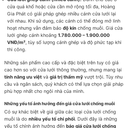
cửa quá khổ hoặc cửa cần mở rộng tối đa, Hoàng
Gia Phát có giải pháp ghép nhiều cánh cửa lưới lại
với nhau. Khi sử dụng, các cánh có thể đóng mở linh
hoạt nhưng vẫn đảm bảo
độ kín
chống muỗi. Giá cửa
lưới ghép cánh khoảng
1.780.000 – 1.900.000
VNĐ/m²
, tùy số lượng cánh ghép và độ phức tạp khi
thi công.
Những sản phẩm cao cấp và đặc biệt trên tuy có giá
cao hơn so với cửa lưới thông thường, nhưng mang lại
tính năng ưu việt
và
giá trị thẩm mỹ
vượt trội. Tùy nhu
cầu và ngân sách, quý khách có thể lựa chọn giải pháp
phù hợp nhất cho ngôi nhà của mình.
Những yếu tố ảnh hưởng đến giá cửa lưới chống muỗi
Có sự khác biệt về giá giữa các loại cửa lưới chống
muỗi là do
nhiều yếu tố chi phối
. Dưới đây là những
yếu tố chính ảnh hưởng đến
báo giá cửa lưới chống