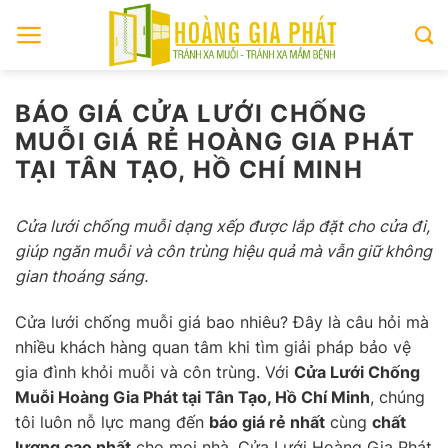
Skip
to
content
BÁO GIÁ CỬA LƯỚI CHỐNG
MUỖI GIÁ RẺ HOÀNG GIA PHÁT
TẠI TÂN TẠO, HỒ CHÍ MINH
Cửa lưới chống muỗi dạng xếp được lắp đặt cho cửa đi,
giúp ngăn muỗi và côn trùng hiệu quả mà vẫn giữ không
gian thoáng sáng.
Cửa lưới chống muỗi giá bao nhiêu? Đây là câu hỏi mà
nhiều khách hàng quan tâm khi tìm giải pháp bảo vệ
gia đình khỏi muỗi và côn trùng. Với
Cửa Lưới Chống
Muỗi Hoàng Gia Phát tại Tân Tạo, Hồ Chí Minh
, chúng
tôi luôn nỗ lực mang đến
báo giá rẻ nhất
cùng
chất
lượng cao nhất
cho mọi nhà. Cửa Lưới Hoàng Gia Phát