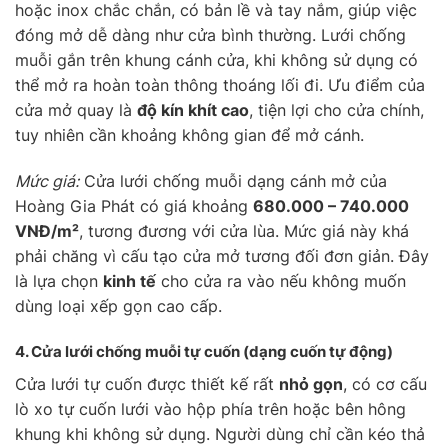
hoặc inox chắc chắn, có bản lề và tay nắm, giúp việc
đóng mở dễ dàng như cửa bình thường. Lưới chống
muỗi gắn trên khung cánh cửa, khi không sử dụng có
thể mở ra hoàn toàn thông thoáng lối đi. Ưu điểm của
cửa mở quay là
độ kín khít cao
, tiện lợi cho cửa chính,
tuy nhiên cần khoảng không gian để mở cánh.
Mức giá:
Cửa lưới chống muỗi dạng cánh mở của
Hoàng Gia Phát có giá khoảng
680.000 – 740.000
VNĐ/m²
, tương đương với cửa lùa. Mức giá này khá
phải chăng vì cấu tạo cửa mở tương đối đơn giản. Đây
là lựa chọn
kinh tế
cho cửa ra vào nếu không muốn
dùng loại xếp gọn cao cấp.
4. Cửa lưới chống muỗi
tự cuốn
(dạng cuốn tự động)
Cửa lưới tự cuốn được thiết kế rất
nhỏ gọn
, có cơ cấu
lò xo tự cuốn lưới vào hộp phía trên hoặc bên hông
khung khi không sử dụng. Người dùng chỉ cần kéo thả