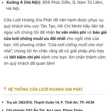
Xưởng 4 (Hà Nội):
856 Phúc Diễn, Q. Nam Từ Liêm,
Hà Nội.
Cửa Lưới Hoàng Gia Phát rất hân hạnh được phục vụ
quý khách khu vực Tân Tạo, Hồ Chí Minh! Hãy liên hệ
ngay với chúng tôi để nhận
tư vấn miễn phí
và
báo giá
cửa lưới chống muỗi ưu đãi nhất
cho ngôi nhà của
bạn. Với phương châm
“Cửa lưới chống muỗi cho mọi
nhà”
, chúng tôi tin chắc rằng sẽ có giải pháp phù hợp
và
tiết kiệm chi phí
dành cho bạn. Xin chân thành cảm
ơn quý khách đã quan tâm!
HỆ THỐNG CỬA LƯỚI HOÀNG GIA PHÁT
Trụ sở
: 382/9 Đ. Thạnh Xuân 14, P. Thới An, TP. HCM
Chi nhánh: 581 Ấp Thị, An Long, Đồng Tháp