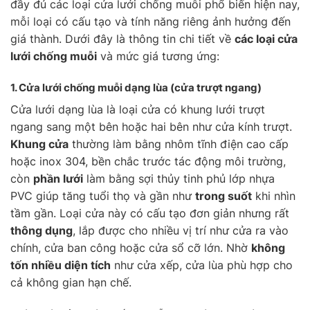
đầy đủ các loại cửa lưới chống muỗi phổ biến hiện nay,
mỗi loại có cấu tạo và tính năng riêng ảnh hưởng đến
giá thành. Dưới đây là thông tin chi tiết về
các loại cửa
lưới chống muỗi
và mức giá tương ứng:
1. Cửa lưới chống muỗi
dạng lùa
(cửa trượt ngang)
Cửa lưới dạng lùa là loại cửa có khung lưới trượt
ngang sang một bên hoặc hai bên như cửa kính trượt.
Khung cửa
thường làm bằng nhôm tĩnh điện cao cấp
hoặc inox 304, bền chắc trước tác động môi trường,
còn
phần lưới
làm bằng sợi thủy tinh phủ lớp nhựa
PVC giúp tăng tuổi thọ và gần như
trong suốt
khi nhìn
tầm gần. Loại cửa này có cấu tạo đơn giản nhưng rất
thông dụng
, lắp được cho nhiều vị trí như cửa ra vào
chính, cửa ban công hoặc cửa sổ cỡ lớn. Nhờ
không
tốn nhiều diện tích
như cửa xếp, cửa lùa phù hợp cho
cả không gian hạn chế.