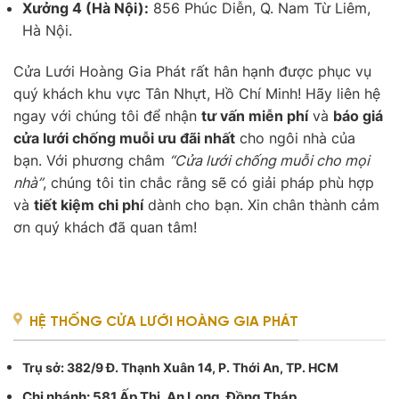
Xưởng 4 (Hà Nội):
856 Phúc Diễn, Q. Nam Từ Liêm,
Hà Nội.
Cửa Lưới Hoàng Gia Phát rất hân hạnh được phục vụ
quý khách khu vực Tân Nhựt, Hồ Chí Minh! Hãy liên hệ
ngay với chúng tôi để nhận
tư vấn miễn phí
và
báo giá
cửa lưới chống muỗi ưu đãi nhất
cho ngôi nhà của
bạn. Với phương châm
“Cửa lưới chống muỗi cho mọi
nhà”
, chúng tôi tin chắc rằng sẽ có giải pháp phù hợp
và
tiết kiệm chi phí
dành cho bạn. Xin chân thành cảm
ơn quý khách đã quan tâm!
HỆ THỐNG CỬA LƯỚI HOÀNG GIA PHÁT
Trụ sở
: 382/9 Đ. Thạnh Xuân 14, P. Thới An, TP. HCM
Chi nhánh: 581 Ấp Thị, An Long, Đồng Tháp