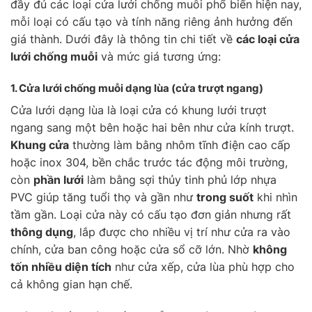
đầy đủ các loại cửa lưới chống muỗi phổ biến hiện nay,
mỗi loại có cấu tạo và tính năng riêng ảnh hưởng đến
giá thành. Dưới đây là thông tin chi tiết về
các loại cửa
lưới chống muỗi
và mức giá tương ứng:
1. Cửa lưới chống muỗi
dạng lùa
(cửa trượt ngang)
Cửa lưới dạng lùa là loại cửa có khung lưới trượt
ngang sang một bên hoặc hai bên như cửa kính trượt.
Khung cửa
thường làm bằng nhôm tĩnh điện cao cấp
hoặc inox 304, bền chắc trước tác động môi trường,
còn
phần lưới
làm bằng sợi thủy tinh phủ lớp nhựa
PVC giúp tăng tuổi thọ và gần như
trong suốt
khi nhìn
tầm gần. Loại cửa này có cấu tạo đơn giản nhưng rất
thông dụng
, lắp được cho nhiều vị trí như cửa ra vào
chính, cửa ban công hoặc cửa sổ cỡ lớn. Nhờ
không
tốn nhiều diện tích
như cửa xếp, cửa lùa phù hợp cho
cả không gian hạn chế.