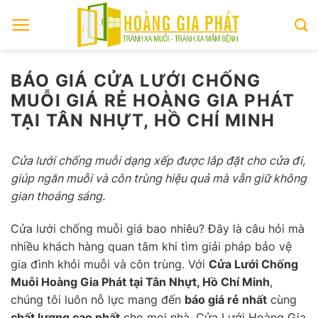
Skip
to
content
BÁO GIÁ CỬA LƯỚI CHỐNG
MUỖI GIÁ RẺ HOÀNG GIA PHÁT
TẠI TÂN NHỰT, HỒ CHÍ MINH
Cửa lưới chống muỗi dạng xếp được lắp đặt cho cửa đi,
giúp ngăn muỗi và côn trùng hiệu quả mà vẫn giữ không
gian thoáng sáng.
Cửa lưới chống muỗi giá bao nhiêu? Đây là câu hỏi mà
nhiều khách hàng quan tâm khi tìm giải pháp bảo vệ
gia đình khỏi muỗi và côn trùng. Với
Cửa Lưới Chống
Muỗi Hoàng Gia Phát tại Tân Nhựt, Hồ Chí Minh
,
chúng tôi luôn nỗ lực mang đến
báo giá rẻ nhất
cùng
chất lượng cao nhất
cho mọi nhà. Cửa Lưới Hoàng Gia