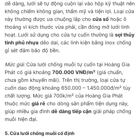
dễ dàng, lưới sẽ tự động cuộn lại vào hộp kỹ thuật nên
không chiếm không gian, thẩm mỹ và tiện lợi. Loại cửa
này thường được ưa chuộng lắp cho
cửa sổ
hoặc ô
thoáng vì kích thước vừa phải, cần đóng mở lưới linh
hoạt. Lưới sử dụng cho cửa tự cuốn thường là
sợi thủy
tinh phủ nhựa
dẻo dai, các linh kiện bằng inox chống
gỉ sét đảm bảo độ bền.
Mức giá:
Cửa lưới chống muỗi tự cuốn tại Hoàng Gia
Phát có giá khoảng
700.000 VNĐ/m²
(giá chuẩn,
chưa gồm khuyến mãi). Trên thị trường, loại cửa tự
cuốn dao động khoảng 650.000 – 1.450.000đ/m² tùy
chất lượng. Mức giá 700k/m² của Hoàng Gia Phát
thuộc mức
giá rẻ
cho dòng sản phẩm tiện dụng này,
giúp nhiều gia đình
dễ dàng tiếp cận
giải pháp chống
muỗi hiện đại.
5. Cửa lưới chống muỗi
cố định