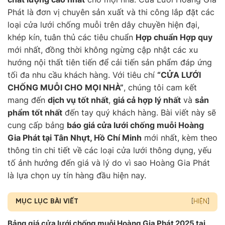
Phát là đơn vị chuyên sản xuất và thi công lắp đặt các
loại cửa lưới chống muỗi trên dây chuyền hiện đại,
khép kín, tuân thủ các tiêu chuẩn
Hợp chuẩn Hợp quy
mới nhất, đồng thời không ngừng cập nhật các xu
hướng nội thất tiên tiến để cải tiến sản phẩm đáp ứng
tối đa nhu cầu khách hàng. Với tiêu chí
“CỬA LƯỚI
CHỐNG MUỖI CHO MỌI NHÀ”
, chúng tôi cam kết
mang đến
dịch vụ tốt nhất
,
giá cả hợp lý nhất
và
sản
phẩm tốt nhất
đến tay quý khách hàng. Bài viết này sẽ
cung cấp bảng
báo giá cửa lưới chống muỗi Hoàng
Gia Phát tại Tân Nhựt, Hồ Chí Minh
mới nhất, kèm theo
thông tin chi tiết về các loại cửa lưới thông dụng, yếu
tố ảnh hưởng đến giá và lý do vì sao Hoàng Gia Phát
là lựa chọn uy tín hàng đầu hiện nay.
MỤC LỤC BÀI VIẾT
[
HIỆN
]
Bảng giá cửa lưới chống muỗi Hoàng Gia Phát 2025 tại