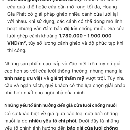
cửa quá khổ hoặc cửa cần mở rộng tối đa, Hoàng
Gia Phát có giải pháp ghép nhiều cánh cửa lưới lại
với nhau. Khi sử dụng, các cánh có thể đóng mở linh
hoạt nhưng vẫn đảm bảo
độ kín
chống muỗi. Giá cửa
lưới ghép cánh khoảng
1.780.000 – 1.900.000
VNĐ/m²
, tùy số lượng cánh ghép và độ phức tạp khi
thi công.
Những sản phẩm cao cấp và đặc biệt trên tuy có giá
cao hơn so với cửa lưới thông thường, nhưng mang lại
tính năng ưu việt
và
giá trị thẩm mỹ
vượt trội. Tùy nhu
cầu và ngân sách, quý khách có thể lựa chọn giải pháp
phù hợp nhất cho ngôi nhà của mình.
Những yếu tố ảnh hưởng đến giá cửa lưới chống muỗi
Có sự khác biệt về giá giữa các loại cửa lưới chống
muỗi là do
nhiều yếu tố chi phối
. Dưới đây là những
yếu tố chính ảnh hưởng đến
báo giá cửa lưới chống