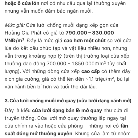
hoặc ô cửa lớn
nơi có nhu cầu qua lại thường xuyên
nhưng vẫn muốn đảm bảo ngăn muỗi.
Mức giá:
Cửa lưới chống muỗi dạng xếp gọn của
Hoàng Gia Phát có giá từ
790.000 – 830.000
VNĐ/m²
. Đây là mức giá
cao hơn một chút
so với cửa
lùa do kết cấu phức tạp và vật liệu nhiều hơn, nhưng
vẫn trong khoảng hợp lý (trên thị trường loại cửa xếp
thường dao động 700.000 – 1.850.000đ/m² tùy chất
lượng). Với những dòng cửa xếp
cao cấp
có thêm dây
xích gia cường, giá có thể lên đến ~1.1 triệu/m², bù lại
vận hành bền bỉ hơn và tuổi thọ dài lâu.
3. Cửa lưới chống muỗi
mở quay
(cửa lưới dạng cánh mở)
Đây là kiểu
cửa lưới dạng bản lề mở quay
như cửa đi
truyền thống. Cửa lưới mở quay thường lắp ngay tại
cửa chính ra vào hoặc cửa phòng – những nơi có
tần
suất đóng mở thường xuyên
. Khung cửa làm từ nhôm