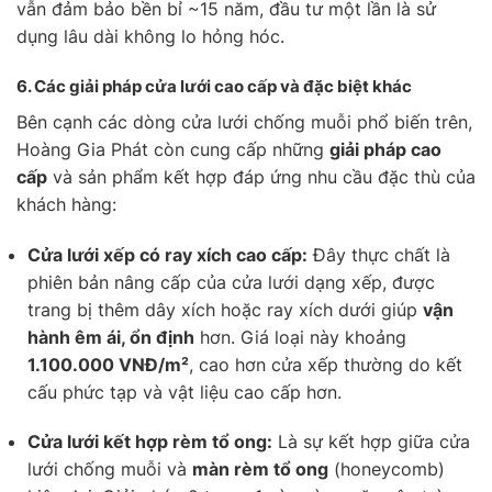
vẫn đảm bảo bền bỉ ~15 năm, đầu tư một lần là sử
dụng lâu dài không lo hỏng hóc.
6.
Các giải pháp cửa lưới cao cấp và đặc biệt khác
Bên cạnh các dòng cửa lưới chống muỗi phổ biến trên,
Hoàng Gia Phát còn cung cấp những
giải pháp cao
cấp
và sản phẩm kết hợp đáp ứng nhu cầu đặc thù của
khách hàng:
Cửa lưới xếp có ray xích cao cấp:
Đây thực chất là
phiên bản nâng cấp của cửa lưới dạng xếp, được
trang bị thêm dây xích hoặc ray xích dưới giúp
vận
hành êm ái, ổn định
hơn. Giá loại này khoảng
1.100.000 VNĐ/m²
, cao hơn cửa xếp thường do kết
cấu phức tạp và vật liệu cao cấp hơn.
Cửa lưới kết hợp rèm tổ ong:
Là sự kết hợp giữa cửa
lưới chống muỗi và
màn rèm tổ ong
(honeycomb)