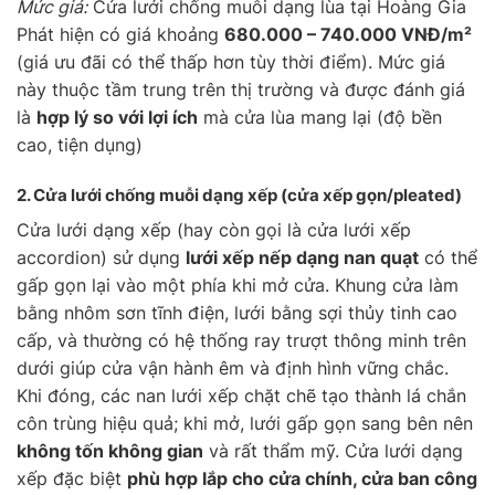
Mức giá:
Cửa lưới chống muỗi dạng lùa tại Hoàng Gia
Phát hiện có giá khoảng
680.000 – 740.000 VNĐ/m²
(giá ưu đãi có thể thấp hơn tùy thời điểm). Mức giá
này thuộc tầm trung trên thị trường và được đánh giá
là
hợp lý so với lợi ích
mà cửa lùa mang lại (độ bền
cao, tiện dụng)
2. Cửa lưới chống muỗi
dạng xếp
(cửa xếp gọn/pleated)
Cửa lưới dạng xếp (hay còn gọi là cửa lưới xếp
accordion) sử dụng
lưới xếp nếp dạng nan quạt
có thể
gấp gọn lại vào một phía khi mở cửa. Khung cửa làm
bằng nhôm sơn tĩnh điện, lưới bằng sợi thủy tinh cao
cấp, và thường có hệ thống ray trượt thông minh trên
dưới giúp cửa vận hành êm và định hình vững chắc.
Khi đóng, các nan lưới xếp chặt chẽ tạo thành lá chắn
côn trùng hiệu quả; khi mở, lưới gấp gọn sang bên nên
không tốn không gian
và rất thẩm mỹ. Cửa lưới dạng
xếp đặc biệt
phù hợp lắp cho cửa chính, cửa ban công