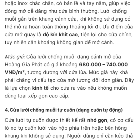
hoặc inox chắc chắn, có bản lề và tay nắm, giúp việc
đóng mở dễ dàng như cửa bình thường. Lưới chống
muỗi gắn trên khung cánh cửa, khi không sử dụng có
thể mở ra hoàn toàn thông thoáng lối đi. Ưu điểm của
cửa mở quay là
độ kín khít cao
, tiện lợi cho cửa chính,
tuy nhiên cần khoảng không gian để mở cánh.
Mức giá:
Cửa lưới chống muỗi dạng cánh mở của
Hoàng Gia Phát có giá khoảng
680.000 – 740.000
VNĐ/m²
, tương đương với cửa lùa. Mức giá này khá
phải chăng vì cấu tạo cửa mở tương đối đơn giản. Đây
là lựa chọn
kinh tế
cho cửa ra vào nếu không muốn
dùng loại xếp gọn cao cấp.
4. Cửa lưới chống muỗi
tự cuốn
(dạng cuốn tự động)
Cửa lưới tự cuốn được thiết kế rất
nhỏ gọn
, có cơ cấu
lò xo tự cuốn lưới vào hộp phía trên hoặc bên hông
khung khi không sử dụng. Người dùng chỉ cần kéo thả