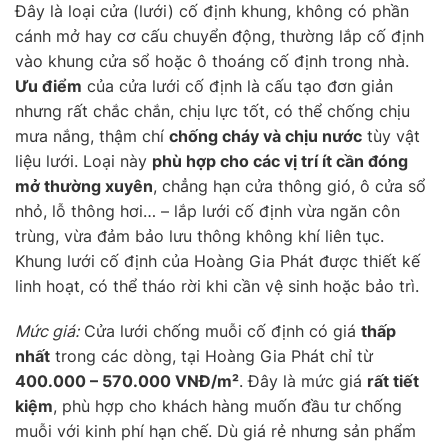
Đây là loại cửa (lưới) cố định khung, không có phần
cánh mở hay cơ cấu chuyển động, thường lắp cố định
vào khung cửa sổ hoặc ô thoáng cố định trong nhà.
Ưu điểm
của cửa lưới cố định là cấu tạo đơn giản
nhưng rất chắc chắn, chịu lực tốt, có thể chống chịu
mưa nắng, thậm chí
chống cháy và chịu nước
tùy vật
liệu lưới. Loại này
phù hợp cho các vị trí ít cần đóng
mở thường xuyên
, chẳng hạn cửa thông gió, ô cửa sổ
nhỏ, lỗ thông hơi… – lắp lưới cố định vừa ngăn côn
trùng, vừa đảm bảo lưu thông không khí liên tục.
Khung lưới cố định của Hoàng Gia Phát được thiết kế
linh hoạt, có thể tháo rời khi cần vệ sinh hoặc bảo trì.
Mức giá:
Cửa lưới chống muỗi cố định có giá
thấp
nhất
trong các dòng, tại Hoàng Gia Phát chỉ từ
400.000 – 570.000 VNĐ/m²
. Đây là mức giá
rất tiết
kiệm
, phù hợp cho khách hàng muốn đầu tư chống
muỗi với kinh phí hạn chế. Dù giá rẻ nhưng sản phẩm