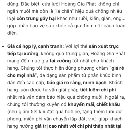
dùng. Đặc biệt, cửa lưới Hoàng Gia Phát không chỉ
ngăn muỗi mà còn là “lá chắn” hiệu quả chống nhiều
loại
côn trùng gây hại
khác như ruồi, kiến, gián, ong…
góp phần bảo vệ sức khỏe cả gia đình một cách toàn
diện.
Giá cả hợp lý, cạnh tranh:
Với lợi thế
sản xuất trực
tiếp tại xưởng
, không qua trung gian, Hoàng Gia Phát
mang đến mức giá
tại xưởng
tốt nhất cho khách
hàng. Chúng tôi thực hiện đúng phương châm
“giá rẻ
cho mọi nhà”
, đa dạng sản phẩm từ phân khúc bình
dân đến cao cấp,
báo giá rõ ràng, minh bạch
. Khách
hàng luôn được tư vấn giải pháp
tiết kiệm chi phí
nhất mà vẫn đảm bảo hiệu quả chống muỗi. Ngoài ra,
chúng tôi thường xuyên có
khuyến mãi, chiết khấu
(như giảm 5% khi đặt qua hotline, tặng thêm lưới dự
phòng, miễn phí vận chuyển lắp đặt, v.v.) giúp khách
hàng hưởng
giá trị cao nhất với chi phí thấp nhất tại