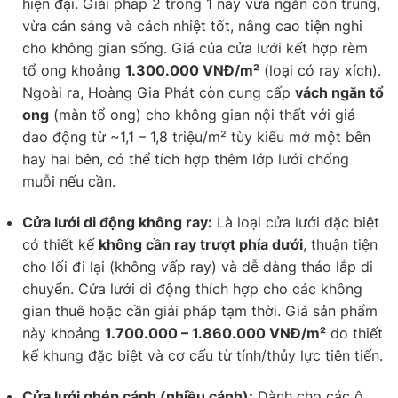
hiện đại. Giải pháp 2 trong 1 này vừa ngăn côn trùng,
vừa cản sáng và cách nhiệt tốt, nâng cao tiện nghi
cho không gian sống. Giá của cửa lưới kết hợp rèm
tổ ong khoảng
1.300.000 VNĐ/m²
(loại có ray xích).
Ngoài ra, Hoàng Gia Phát còn cung cấp
vách ngăn tổ
ong
(màn tổ ong) cho không gian nội thất với giá
dao động từ ~1,1 – 1,8 triệu/m² tùy kiểu mở một bên
hay hai bên, có thể tích hợp thêm lớp lưới chống
muỗi nếu cần.
Cửa lưới di động không ray:
Là loại cửa lưới đặc biệt
có thiết kế
không cần ray trượt phía dưới
, thuận tiện
cho lối đi lại (không vấp ray) và dễ dàng tháo lắp di
chuyển. Cửa lưới di động thích hợp cho các không
gian thuê hoặc cần giải pháp tạm thời. Giá sản phẩm
này khoảng
1.700.000 – 1.860.000 VNĐ/m²
do thiết
kế khung đặc biệt và cơ cấu từ tính/thủy lực tiên tiến.
Cửa lưới ghép cánh (nhiều cánh):
Dành cho các ô