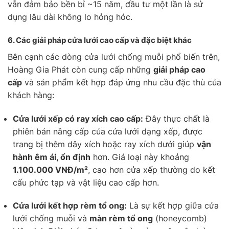
vẫn đảm bảo bền bỉ ~15 năm, đầu tư một lần là sử
dụng lâu dài không lo hỏng hóc.
6.
Các giải pháp cửa lưới cao cấp và đặc biệt khác
Bên cạnh các dòng cửa lưới chống muỗi phổ biến trên,
Hoàng Gia Phát còn cung cấp những
giải pháp cao
cấp
và sản phẩm kết hợp đáp ứng nhu cầu đặc thù của
khách hàng:
Cửa lưới xếp có ray xích cao cấp:
Đây thực chất là
phiên bản nâng cấp của cửa lưới dạng xếp, được
trang bị thêm dây xích hoặc ray xích dưới giúp
vận
hành êm ái, ổn định
hơn. Giá loại này khoảng
1.100.000 VNĐ/m²
, cao hơn cửa xếp thường do kết
cấu phức tạp và vật liệu cao cấp hơn.
Cửa lưới kết hợp rèm tổ ong:
Là sự kết hợp giữa cửa
lưới chống muỗi và
màn rèm tổ ong
(honeycomb)