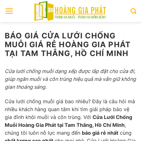
Skip
to
content
BÁO GIÁ CỬA LƯỚI CHỐNG
MUỖI GIÁ RẺ HOÀNG GIA PHÁT
TẠI TAM THẮNG, HỒ CHÍ MINH
Cửa lưới chống muỗi dạng xếp được lắp đặt cho cửa đi,
giúp ngăn muỗi và côn trùng hiệu quả mà vẫn giữ không
gian thoáng sáng.
Cửa lưới chống muỗi giá bao nhiêu? Đây là câu hỏi mà
nhiều khách hàng quan tâm khi tìm giải pháp bảo vệ
gia đình khỏi muỗi và côn trùng. Với
Cửa Lưới Chống
Muỗi Hoàng Gia Phát tại Tam Thắng, Hồ Chí Minh
,
chúng tôi luôn nỗ lực mang đến
báo giá rẻ nhất
cùng
chất lượng cao nhất
cho mọi nhà. Cửa Lưới Hoàng Gia