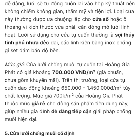
dễ dàng, lưới sẽ tự động cuộn lại vào hộp kỹ thuật nên
không chiếm không gian, thẩm mỹ và tiện lợi. Loại cửa
này thường được ưa chuộng lắp cho
cửa sổ
hoặc ô
thoáng vì kích thước vừa phải, cần đóng mở lưới linh
hoạt. Lưới sử dụng cho cửa tự cuốn thường là
sợi thủy
tinh phủ nhựa
dẻo dai, các linh kiện bằng inox chống
gỉ sét đảm bảo độ bền.
Mức giá:
Cửa lưới chống muỗi tự cuốn tại Hoàng Gia
Phát có giá khoảng
700.000 VNĐ/m²
(giá chuẩn,
chưa gồm khuyến mãi). Trên thị trường, loại cửa tự
cuốn dao động khoảng 650.000 – 1.450.000đ/m² tùy
chất lượng. Mức giá 700k/m² của Hoàng Gia Phát
thuộc mức
giá rẻ
cho dòng sản phẩm tiện dụng này,
giúp nhiều gia đình
dễ dàng tiếp cận
giải pháp chống
muỗi hiện đại.
5. Cửa lưới chống muỗi
cố định