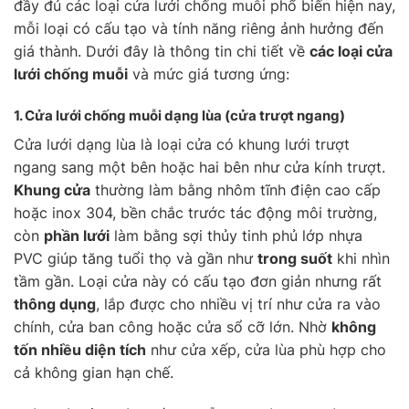
đầy đủ các loại cửa lưới chống muỗi phổ biến hiện nay,
mỗi loại có cấu tạo và tính năng riêng ảnh hưởng đến
giá thành. Dưới đây là thông tin chi tiết về
các loại cửa
lưới chống muỗi
và mức giá tương ứng:
1. Cửa lưới chống muỗi
dạng lùa
(cửa trượt ngang)
Cửa lưới dạng lùa là loại cửa có khung lưới trượt
ngang sang một bên hoặc hai bên như cửa kính trượt.
Khung cửa
thường làm bằng nhôm tĩnh điện cao cấp
hoặc inox 304, bền chắc trước tác động môi trường,
còn
phần lưới
làm bằng sợi thủy tinh phủ lớp nhựa
PVC giúp tăng tuổi thọ và gần như
trong suốt
khi nhìn
tầm gần. Loại cửa này có cấu tạo đơn giản nhưng rất
thông dụng
, lắp được cho nhiều vị trí như cửa ra vào
chính, cửa ban công hoặc cửa sổ cỡ lớn. Nhờ
không
tốn nhiều diện tích
như cửa xếp, cửa lùa phù hợp cho
cả không gian hạn chế.