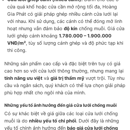
cửa quá khổ hoặc cửa cần mở rộng tối đa, Hoàng
Gia Phát có giải pháp ghép nhiều cánh cửa lưới lại
với nhau. Khi sử dụng, các cánh có thể đóng mở linh
hoạt nhưng vẫn đảm bảo
độ kín
chống muỗi. Giá cửa
lưới ghép cánh khoảng
1.780.000 – 1.900.000
VNĐ/m²
, tùy số lượng cánh ghép và độ phức tạp khi
thi công.
Những sản phẩm cao cấp và đặc biệt trên tuy có giá
cao hơn so với cửa lưới thông thường, nhưng mang lại
tính năng ưu việt
và
giá trị thẩm mỹ
vượt trội. Tùy nhu
cầu và ngân sách, quý khách có thể lựa chọn giải pháp
phù hợp nhất cho ngôi nhà của mình.
Những yếu tố ảnh hưởng đến giá cửa lưới chống muỗi
Có sự khác biệt về giá giữa các loại cửa lưới chống
muỗi là do
nhiều yếu tố chi phối
. Dưới đây là những
yếu tố chính ảnh hưởng đến
báo giá cửa lưới chống