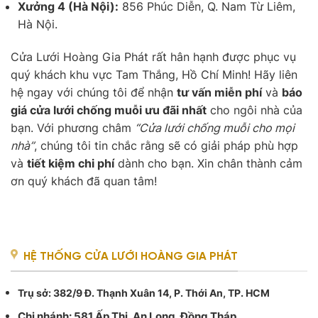
Xưởng 4 (Hà Nội):
856 Phúc Diễn, Q. Nam Từ Liêm,
Hà Nội.
Cửa Lưới Hoàng Gia Phát rất hân hạnh được phục vụ
quý khách khu vực Tam Thắng, Hồ Chí Minh! Hãy liên
hệ ngay với chúng tôi để nhận
tư vấn miễn phí
và
báo
giá cửa lưới chống muỗi ưu đãi nhất
cho ngôi nhà của
bạn. Với phương châm
“Cửa lưới chống muỗi cho mọi
nhà”
, chúng tôi tin chắc rằng sẽ có giải pháp phù hợp
và
tiết kiệm chi phí
dành cho bạn. Xin chân thành cảm
ơn quý khách đã quan tâm!
HỆ THỐNG CỬA LƯỚI HOÀNG GIA PHÁT
Trụ sở
: 382/9 Đ. Thạnh Xuân 14, P. Thới An, TP. HCM
Chi nhánh: 581 Ấp Thị, An Long, Đồng Tháp