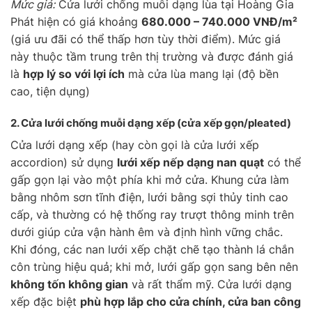
Mức giá:
Cửa lưới chống muỗi dạng lùa tại Hoàng Gia
Phát hiện có giá khoảng
680.000 – 740.000 VNĐ/m²
(giá ưu đãi có thể thấp hơn tùy thời điểm). Mức giá
này thuộc tầm trung trên thị trường và được đánh giá
là
hợp lý so với lợi ích
mà cửa lùa mang lại (độ bền
cao, tiện dụng)
2. Cửa lưới chống muỗi
dạng xếp
(cửa xếp gọn/pleated)
Cửa lưới dạng xếp (hay còn gọi là cửa lưới xếp
accordion) sử dụng
lưới xếp nếp dạng nan quạt
có thể
gấp gọn lại vào một phía khi mở cửa. Khung cửa làm
bằng nhôm sơn tĩnh điện, lưới bằng sợi thủy tinh cao
cấp, và thường có hệ thống ray trượt thông minh trên
dưới giúp cửa vận hành êm và định hình vững chắc.
Khi đóng, các nan lưới xếp chặt chẽ tạo thành lá chắn
côn trùng hiệu quả; khi mở, lưới gấp gọn sang bên nên
không tốn không gian
và rất thẩm mỹ. Cửa lưới dạng
xếp đặc biệt
phù hợp lắp cho cửa chính, cửa ban công