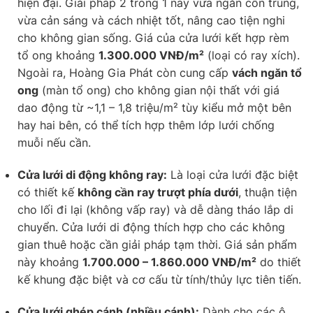
hiện đại. Giải pháp 2 trong 1 này vừa ngăn côn trùng,
vừa cản sáng và cách nhiệt tốt, nâng cao tiện nghi
cho không gian sống. Giá của cửa lưới kết hợp rèm
tổ ong khoảng
1.300.000 VNĐ/m²
(loại có ray xích).
Ngoài ra, Hoàng Gia Phát còn cung cấp
vách ngăn tổ
ong
(màn tổ ong) cho không gian nội thất với giá
dao động từ ~1,1 – 1,8 triệu/m² tùy kiểu mở một bên
hay hai bên, có thể tích hợp thêm lớp lưới chống
muỗi nếu cần.
Cửa lưới di động không ray:
Là loại cửa lưới đặc biệt
có thiết kế
không cần ray trượt phía dưới
, thuận tiện
cho lối đi lại (không vấp ray) và dễ dàng tháo lắp di
chuyển. Cửa lưới di động thích hợp cho các không
gian thuê hoặc cần giải pháp tạm thời. Giá sản phẩm
này khoảng
1.700.000 – 1.860.000 VNĐ/m²
do thiết
kế khung đặc biệt và cơ cấu từ tính/thủy lực tiên tiến.
Cửa lưới ghép cánh (nhiều cánh):
Dành cho các ô