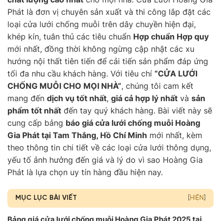
Phát là đơn vị chuyên sản xuất và thi công lắp đặt các
loại cửa lưới chống muỗi trên dây chuyền hiện đại,
khép kín, tuân thủ các tiêu chuẩn
Hợp chuẩn Hợp quy
mới nhất, đồng thời không ngừng cập nhật các xu
hướng nội thất tiên tiến để cải tiến sản phẩm đáp ứng
tối đa nhu cầu khách hàng. Với tiêu chí
“CỬA LƯỚI
CHỐNG MUỖI CHO MỌI NHÀ”
, chúng tôi cam kết
mang đến
dịch vụ tốt nhất
,
giá cả hợp lý nhất
và
sản
phẩm tốt nhất
đến tay quý khách hàng. Bài viết này sẽ
cung cấp bảng
báo giá cửa lưới chống muỗi Hoàng
Gia Phát tại Tam Thắng, Hồ Chí Minh
mới nhất, kèm
theo thông tin chi tiết về các loại cửa lưới thông dụng,
yếu tố ảnh hưởng đến giá và lý do vì sao Hoàng Gia
Phát là lựa chọn uy tín hàng đầu hiện nay.
MỤC LỤC BÀI VIẾT
[
HIỆN
]
Bảng giá cửa lưới chống muỗi Hoàng Gia Phát 2025 tại