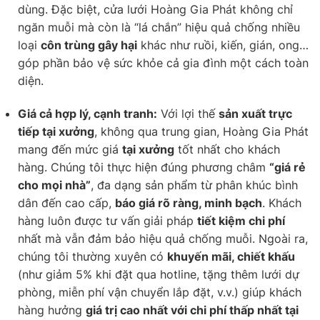
dùng. Đặc biệt, cửa lưới Hoàng Gia Phát không chỉ
ngăn muỗi mà còn là “lá chắn” hiệu quả chống nhiều
loại
côn trùng gây hại
khác như ruồi, kiến, gián, ong…
góp phần bảo vệ sức khỏe cả gia đình một cách toàn
diện.
Giá cả hợp lý, cạnh tranh:
Với lợi thế
sản xuất trực
tiếp tại xưởng
, không qua trung gian, Hoàng Gia Phát
mang đến mức giá
tại xưởng
tốt nhất cho khách
hàng. Chúng tôi thực hiện đúng phương châm
“giá rẻ
cho mọi nhà”
, đa dạng sản phẩm từ phân khúc bình
dân đến cao cấp,
báo giá rõ ràng, minh bạch
. Khách
hàng luôn được tư vấn giải pháp
tiết kiệm chi phí
nhất mà vẫn đảm bảo hiệu quả chống muỗi. Ngoài ra,
chúng tôi thường xuyên có
khuyến mãi, chiết khấu
(như giảm 5% khi đặt qua hotline, tặng thêm lưới dự
phòng, miễn phí vận chuyển lắp đặt, v.v.) giúp khách
hàng hưởng
giá trị cao nhất với chi phí thấp nhất tại