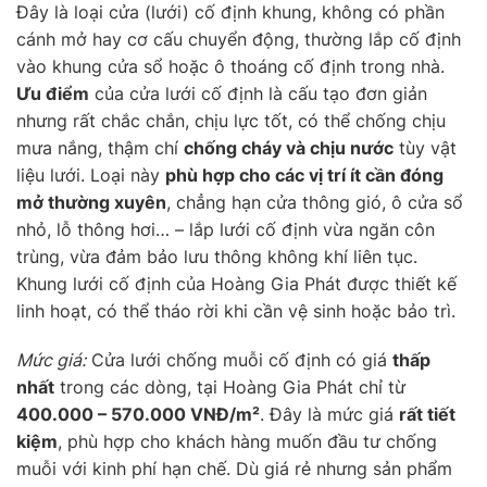
Đây là loại cửa (lưới) cố định khung, không có phần
cánh mở hay cơ cấu chuyển động, thường lắp cố định
vào khung cửa sổ hoặc ô thoáng cố định trong nhà.
Ưu điểm
của cửa lưới cố định là cấu tạo đơn giản
nhưng rất chắc chắn, chịu lực tốt, có thể chống chịu
mưa nắng, thậm chí
chống cháy và chịu nước
tùy vật
liệu lưới. Loại này
phù hợp cho các vị trí ít cần đóng
mở thường xuyên
, chẳng hạn cửa thông gió, ô cửa sổ
nhỏ, lỗ thông hơi… – lắp lưới cố định vừa ngăn côn
trùng, vừa đảm bảo lưu thông không khí liên tục.
Khung lưới cố định của Hoàng Gia Phát được thiết kế
linh hoạt, có thể tháo rời khi cần vệ sinh hoặc bảo trì.
Mức giá:
Cửa lưới chống muỗi cố định có giá
thấp
nhất
trong các dòng, tại Hoàng Gia Phát chỉ từ
400.000 – 570.000 VNĐ/m²
. Đây là mức giá
rất tiết
kiệm
, phù hợp cho khách hàng muốn đầu tư chống
muỗi với kinh phí hạn chế. Dù giá rẻ nhưng sản phẩm