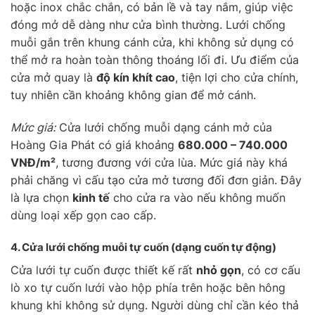
hoặc inox chắc chắn, có bản lề và tay nắm, giúp việc
đóng mở dễ dàng như cửa bình thường. Lưới chống
muỗi gắn trên khung cánh cửa, khi không sử dụng có
thể mở ra hoàn toàn thông thoáng lối đi. Ưu điểm của
cửa mở quay là
độ kín khít cao
, tiện lợi cho cửa chính,
tuy nhiên cần khoảng không gian để mở cánh.
Mức giá:
Cửa lưới chống muỗi dạng cánh mở của
Hoàng Gia Phát có giá khoảng
680.000 – 740.000
VNĐ/m²
, tương đương với cửa lùa. Mức giá này khá
phải chăng vì cấu tạo cửa mở tương đối đơn giản. Đây
là lựa chọn
kinh tế
cho cửa ra vào nếu không muốn
dùng loại xếp gọn cao cấp.
4. Cửa lưới chống muỗi
tự cuốn
(dạng cuốn tự động)
Cửa lưới tự cuốn được thiết kế rất
nhỏ gọn
, có cơ cấu
lò xo tự cuốn lưới vào hộp phía trên hoặc bên hông
khung khi không sử dụng. Người dùng chỉ cần kéo thả