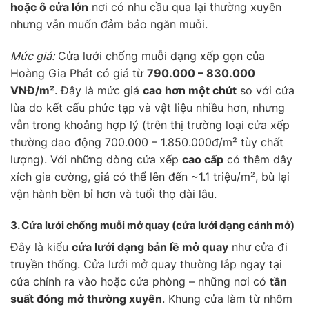
hoặc ô cửa lớn
nơi có nhu cầu qua lại thường xuyên
nhưng vẫn muốn đảm bảo ngăn muỗi.
Mức giá:
Cửa lưới chống muỗi dạng xếp gọn của
Hoàng Gia Phát có giá từ
790.000 – 830.000
VNĐ/m²
. Đây là mức giá
cao hơn một chút
so với cửa
lùa do kết cấu phức tạp và vật liệu nhiều hơn, nhưng
vẫn trong khoảng hợp lý (trên thị trường loại cửa xếp
thường dao động 700.000 – 1.850.000đ/m² tùy chất
lượng). Với những dòng cửa xếp
cao cấp
có thêm dây
xích gia cường, giá có thể lên đến ~1.1 triệu/m², bù lại
vận hành bền bỉ hơn và tuổi thọ dài lâu.
3. Cửa lưới chống muỗi
mở quay
(cửa lưới dạng cánh mở)
Đây là kiểu
cửa lưới dạng bản lề mở quay
như cửa đi
truyền thống. Cửa lưới mở quay thường lắp ngay tại
cửa chính ra vào hoặc cửa phòng – những nơi có
tần
suất đóng mở thường xuyên
. Khung cửa làm từ nhôm