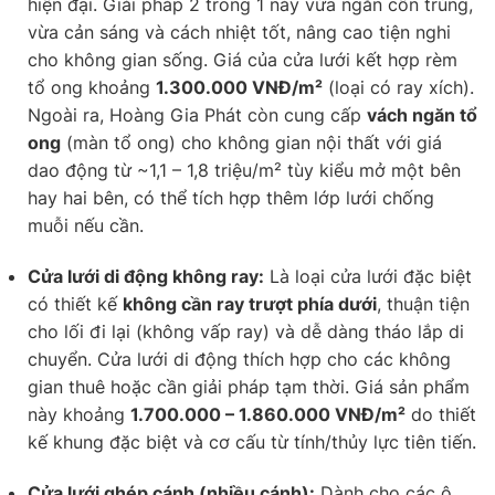
hiện đại. Giải pháp 2 trong 1 này vừa ngăn côn trùng,
vừa cản sáng và cách nhiệt tốt, nâng cao tiện nghi
cho không gian sống. Giá của cửa lưới kết hợp rèm
tổ ong khoảng
1.300.000 VNĐ/m²
(loại có ray xích).
Ngoài ra, Hoàng Gia Phát còn cung cấp
vách ngăn tổ
ong
(màn tổ ong) cho không gian nội thất với giá
dao động từ ~1,1 – 1,8 triệu/m² tùy kiểu mở một bên
hay hai bên, có thể tích hợp thêm lớp lưới chống
muỗi nếu cần.
Cửa lưới di động không ray:
Là loại cửa lưới đặc biệt
có thiết kế
không cần ray trượt phía dưới
, thuận tiện
cho lối đi lại (không vấp ray) và dễ dàng tháo lắp di
chuyển. Cửa lưới di động thích hợp cho các không
gian thuê hoặc cần giải pháp tạm thời. Giá sản phẩm
này khoảng
1.700.000 – 1.860.000 VNĐ/m²
do thiết
kế khung đặc biệt và cơ cấu từ tính/thủy lực tiên tiến.
Cửa lưới ghép cánh (nhiều cánh):
Dành cho các ô