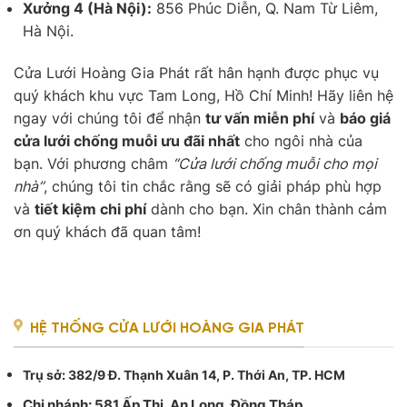
Xưởng 4 (Hà Nội):
856 Phúc Diễn, Q. Nam Từ Liêm,
Hà Nội.
Cửa Lưới Hoàng Gia Phát rất hân hạnh được phục vụ
quý khách khu vực Tam Long, Hồ Chí Minh! Hãy liên hệ
ngay với chúng tôi để nhận
tư vấn miễn phí
và
báo giá
cửa lưới chống muỗi ưu đãi nhất
cho ngôi nhà của
bạn. Với phương châm
“Cửa lưới chống muỗi cho mọi
nhà”
, chúng tôi tin chắc rằng sẽ có giải pháp phù hợp
và
tiết kiệm chi phí
dành cho bạn. Xin chân thành cảm
ơn quý khách đã quan tâm!
HỆ THỐNG CỬA LƯỚI HOÀNG GIA PHÁT
Trụ sở
: 382/9 Đ. Thạnh Xuân 14, P. Thới An, TP. HCM
Chi nhánh: 581 Ấp Thị, An Long, Đồng Tháp