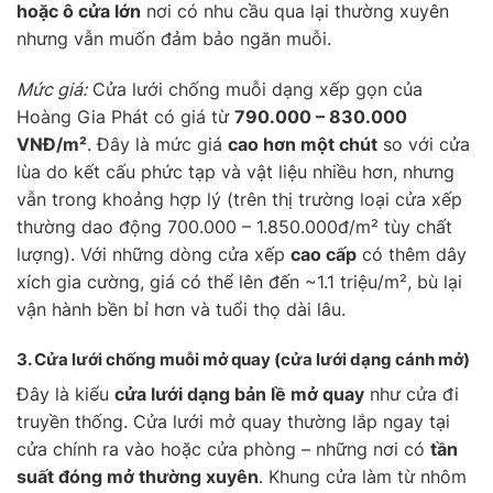
hoặc ô cửa lớn
nơi có nhu cầu qua lại thường xuyên
nhưng vẫn muốn đảm bảo ngăn muỗi.
Mức giá:
Cửa lưới chống muỗi dạng xếp gọn của
Hoàng Gia Phát có giá từ
790.000 – 830.000
VNĐ/m²
. Đây là mức giá
cao hơn một chút
so với cửa
lùa do kết cấu phức tạp và vật liệu nhiều hơn, nhưng
vẫn trong khoảng hợp lý (trên thị trường loại cửa xếp
thường dao động 700.000 – 1.850.000đ/m² tùy chất
lượng). Với những dòng cửa xếp
cao cấp
có thêm dây
xích gia cường, giá có thể lên đến ~1.1 triệu/m², bù lại
vận hành bền bỉ hơn và tuổi thọ dài lâu.
3. Cửa lưới chống muỗi
mở quay
(cửa lưới dạng cánh mở)
Đây là kiểu
cửa lưới dạng bản lề mở quay
như cửa đi
truyền thống. Cửa lưới mở quay thường lắp ngay tại
cửa chính ra vào hoặc cửa phòng – những nơi có
tần
suất đóng mở thường xuyên
. Khung cửa làm từ nhôm