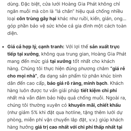
dùng. Đặc biệt, cửa lưới Hoàng Gia Phát không chỉ
ngăn muỗi mà còn là “lá chắn” hiệu quả chống nhiều
loại
côn trùng gây hại
khác như ruồi, kiến, gián, ong…
góp phần bảo vệ sức khỏe cả gia đình một cách toàn
diện.
Giá cả hợp lý, cạnh tranh:
Với lợi thế
sản xuất trực
tiếp tại xưởng
, không qua trung gian, Hoàng Gia Phát
mang đến mức giá
tại xưởng
tốt nhất cho khách
hàng. Chúng tôi thực hiện đúng phương châm
“giá rẻ
cho mọi nhà”
, đa dạng sản phẩm từ phân khúc bình
dân đến cao cấp,
báo giá rõ ràng, minh bạch
. Khách
hàng luôn được tư vấn giải pháp
tiết kiệm chi phí
nhất mà vẫn đảm bảo hiệu quả chống muỗi. Ngoài ra,
chúng tôi thường xuyên có
khuyến mãi, chiết khấu
(như giảm 5% khi đặt qua hotline, tặng thêm lưới dự
phòng, miễn phí vận chuyển lắp đặt, v.v.) giúp khách
hàng hưởng
giá trị cao nhất với chi phí thấp nhất tại