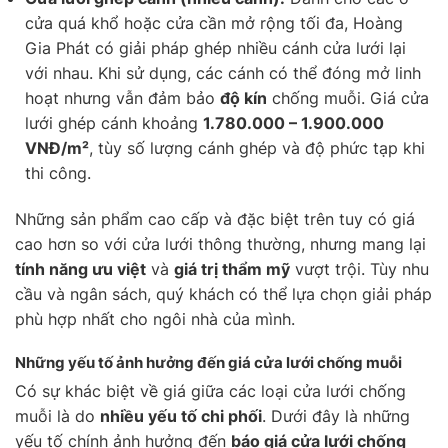
cửa quá khổ hoặc cửa cần mở rộng tối đa, Hoàng
Gia Phát có giải pháp ghép nhiều cánh cửa lưới lại
với nhau. Khi sử dụng, các cánh có thể đóng mở linh
hoạt nhưng vẫn đảm bảo
độ kín
chống muỗi. Giá cửa
lưới ghép cánh khoảng
1.780.000 – 1.900.000
VNĐ/m²
, tùy số lượng cánh ghép và độ phức tạp khi
thi công.
Những sản phẩm cao cấp và đặc biệt trên tuy có giá
cao hơn so với cửa lưới thông thường, nhưng mang lại
tính năng ưu việt
và
giá trị thẩm mỹ
vượt trội. Tùy nhu
cầu và ngân sách, quý khách có thể lựa chọn giải pháp
phù hợp nhất cho ngôi nhà của mình.
Những yếu tố ảnh hưởng đến giá cửa lưới chống muỗi
Có sự khác biệt về giá giữa các loại cửa lưới chống
muỗi là do
nhiều yếu tố chi phối
. Dưới đây là những
yếu tố chính ảnh hưởng đến
báo giá cửa lưới chống