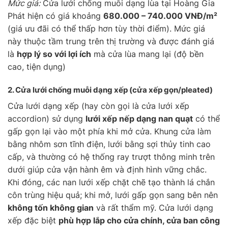
Mức giá:
Cửa lưới chống muỗi dạng lùa tại Hoàng Gia
Phát hiện có giá khoảng
680.000 – 740.000 VNĐ/m²
(giá ưu đãi có thể thấp hơn tùy thời điểm). Mức giá
này thuộc tầm trung trên thị trường và được đánh giá
là
hợp lý so với lợi ích
mà cửa lùa mang lại (độ bền
cao, tiện dụng)
2. Cửa lưới chống muỗi
dạng xếp
(cửa xếp gọn/pleated)
Cửa lưới dạng xếp (hay còn gọi là cửa lưới xếp
accordion) sử dụng
lưới xếp nếp dạng nan quạt
có thể
gấp gọn lại vào một phía khi mở cửa. Khung cửa làm
bằng nhôm sơn tĩnh điện, lưới bằng sợi thủy tinh cao
cấp, và thường có hệ thống ray trượt thông minh trên
dưới giúp cửa vận hành êm và định hình vững chắc.
Khi đóng, các nan lưới xếp chặt chẽ tạo thành lá chắn
côn trùng hiệu quả; khi mở, lưới gấp gọn sang bên nên
không tốn không gian
và rất thẩm mỹ. Cửa lưới dạng
xếp đặc biệt
phù hợp lắp cho cửa chính, cửa ban công