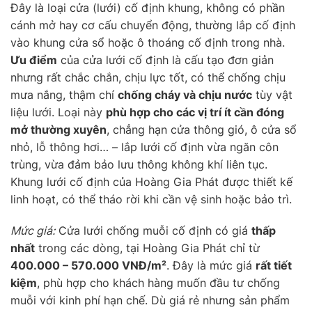
Đây là loại cửa (lưới) cố định khung, không có phần
cánh mở hay cơ cấu chuyển động, thường lắp cố định
vào khung cửa sổ hoặc ô thoáng cố định trong nhà.
Ưu điểm
của cửa lưới cố định là cấu tạo đơn giản
nhưng rất chắc chắn, chịu lực tốt, có thể chống chịu
mưa nắng, thậm chí
chống cháy và chịu nước
tùy vật
liệu lưới. Loại này
phù hợp cho các vị trí ít cần đóng
mở thường xuyên
, chẳng hạn cửa thông gió, ô cửa sổ
nhỏ, lỗ thông hơi… – lắp lưới cố định vừa ngăn côn
trùng, vừa đảm bảo lưu thông không khí liên tục.
Khung lưới cố định của Hoàng Gia Phát được thiết kế
linh hoạt, có thể tháo rời khi cần vệ sinh hoặc bảo trì.
Mức giá:
Cửa lưới chống muỗi cố định có giá
thấp
nhất
trong các dòng, tại Hoàng Gia Phát chỉ từ
400.000 – 570.000 VNĐ/m²
. Đây là mức giá
rất tiết
kiệm
, phù hợp cho khách hàng muốn đầu tư chống
muỗi với kinh phí hạn chế. Dù giá rẻ nhưng sản phẩm