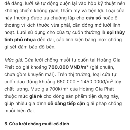
dễ dàng, lưới sẽ tự động cuộn lại vào hộp kỹ thuật nên
không chiếm không gian, thẩm mỹ và tiện lợi. Loại cửa
này thường được ưa chuộng lắp cho
cửa sổ
hoặc ô
thoáng vì kích thước vừa phải, cần đóng mở lưới linh
hoạt. Lưới sử dụng cho cửa tự cuốn thường là
sợi thủy
tinh phủ nhựa
dẻo dai, các linh kiện bằng inox chống
gỉ sét đảm bảo độ bền.
Mức giá:
Cửa lưới chống muỗi tự cuốn tại Hoàng Gia
Phát có giá khoảng
700.000 VNĐ/m²
(giá chuẩn,
chưa gồm khuyến mãi). Trên thị trường, loại cửa tự
cuốn dao động khoảng 650.000 – 1.450.000đ/m² tùy
chất lượng. Mức giá 700k/m² của Hoàng Gia Phát
thuộc mức
giá rẻ
cho dòng sản phẩm tiện dụng này,
giúp nhiều gia đình
dễ dàng tiếp cận
giải pháp chống
muỗi hiện đại.
5. Cửa lưới chống muỗi
cố định