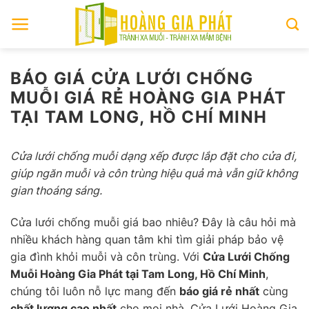
Skip
to
content
BÁO GIÁ CỬA LƯỚI CHỐNG
MUỖI GIÁ RẺ HOÀNG GIA PHÁT
TẠI TAM LONG, HỒ CHÍ MINH
Cửa lưới chống muỗi dạng xếp được lắp đặt cho cửa đi,
giúp ngăn muỗi và côn trùng hiệu quả mà vẫn giữ không
gian thoáng sáng.
Cửa lưới chống muỗi giá bao nhiêu? Đây là câu hỏi mà
nhiều khách hàng quan tâm khi tìm giải pháp bảo vệ
gia đình khỏi muỗi và côn trùng. Với
Cửa Lưới Chống
Muỗi Hoàng Gia Phát tại Tam Long, Hồ Chí Minh
,
chúng tôi luôn nỗ lực mang đến
báo giá rẻ nhất
cùng
chất lượng cao nhất
cho mọi nhà. Cửa Lưới Hoàng Gia