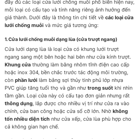
đầy đủ các loại cửa lưới chống muỗi phổ biến hiện nay,
mỗi loại có cấu tạo và tính năng riêng ảnh hưởng đến
giá thành. Dưới đây là thông tin chi tiết về
các loại cửa
lưới chống muỗi
và mức giá tương ứng:
1. Cửa lưới chống muỗi
dạng lùa
(cửa trượt ngang)
Cửa lưới dạng lùa là loại cửa có khung lưới trượt
ngang sang một bên hoặc hai bên như cửa kính trượt.
Khung cửa
thường làm bằng nhôm tĩnh điện cao cấp
hoặc inox 304, bền chắc trước tác động môi trường,
còn
phần lưới
làm bằng sợi thủy tinh phủ lớp nhựa
PVC giúp tăng tuổi thọ và gần như
trong suốt
khi nhìn
tầm gần. Loại cửa này có cấu tạo đơn giản nhưng rất
thông dụng
, lắp được cho nhiều vị trí như cửa ra vào
chính, cửa ban công hoặc cửa sổ cỡ lớn. Nhờ
không
tốn nhiều diện tích
như cửa xếp, cửa lùa phù hợp cho
cả không gian hạn chế.