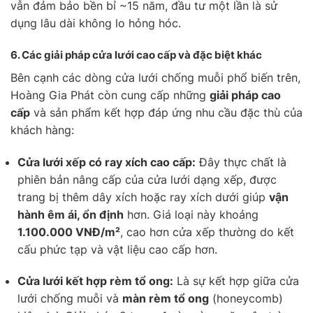
vẫn đảm bảo bền bỉ ~15 năm, đầu tư một lần là sử
dụng lâu dài không lo hỏng hóc.
6.
Các giải pháp cửa lưới cao cấp và đặc biệt khác
Bên cạnh các dòng cửa lưới chống muỗi phổ biến trên,
Hoàng Gia Phát còn cung cấp những
giải pháp cao
cấp
và sản phẩm kết hợp đáp ứng nhu cầu đặc thù của
khách hàng:
Cửa lưới xếp có ray xích cao cấp:
Đây thực chất là
phiên bản nâng cấp của cửa lưới dạng xếp, được
trang bị thêm dây xích hoặc ray xích dưới giúp
vận
hành êm ái, ổn định
hơn. Giá loại này khoảng
1.100.000 VNĐ/m²
, cao hơn cửa xếp thường do kết
cấu phức tạp và vật liệu cao cấp hơn.
Cửa lưới kết hợp rèm tổ ong:
Là sự kết hợp giữa cửa
lưới chống muỗi và
màn rèm tổ ong
(honeycomb)