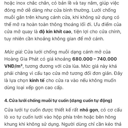
hoặc inox chắc chắn, có bản lề và tay nắm, giúp việc
đóng mở dễ dàng như cửa bình thường. Lưới chống
muỗi gắn trên khung cánh cửa, khi không sử dụng có
thể mở ra hoàn toàn thông thoáng lối đi. Ưu điểm của
cửa mở quay là
độ kín khít cao
, tiện lợi cho cửa chính,
tuy nhiên cần khoảng không gian để mở cánh.
Mức giá:
Cửa lưới chống muỗi dạng cánh mở của
Hoàng Gia Phát có giá khoảng
680.000 – 740.000
VNĐ/m²
, tương đương với cửa lùa. Mức giá này khá
phải chăng vì cấu tạo cửa mở tương đối đơn giản. Đây
là lựa chọn
kinh tế
cho cửa ra vào nếu không muốn
dùng loại xếp gọn cao cấp.
4. Cửa lưới chống muỗi
tự cuốn
(dạng cuốn tự động)
Cửa lưới tự cuốn được thiết kế rất
nhỏ gọn
, có cơ cấu
lò xo tự cuốn lưới vào hộp phía trên hoặc bên hông
khung khi không sử dụng. Người dùng chỉ cần kéo thả