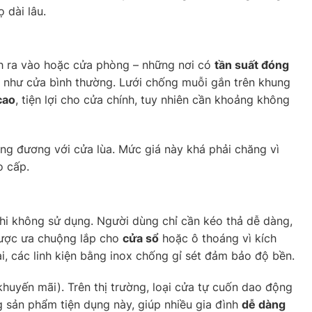
 dài lâu.
nh ra vào hoặc cửa phòng – những nơi có
tần suất đóng
g như cửa bình thường. Lưới chống muỗi gắn trên khung
cao
, tiện lợi cho cửa chính, tuy nhiên cần khoảng không
ơng đương với cửa lùa. Mức giá này khá phải chăng vì
o cấp.
khi không sử dụng. Người dùng chỉ cần kéo thả dễ dàng,
 được ưa chuộng lắp cho
cửa sổ
hoặc ô thoáng vì kích
, các linh kiện bằng inox chống gỉ sét đảm bảo độ bền.
huyến mãi). Trên thị trường, loại cửa tự cuốn dao động
sản phẩm tiện dụng này, giúp nhiều gia đình
dễ dàng