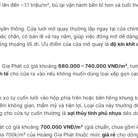
ên đến ~1.1 triệu/m², bù lại vận hành bền bỉ hơn và tuổi thọ
uyền thống. Cửa lưới mở quay thường lắp ngay tại cửa chí
hắc chắn, có bản lề và tay nắm, giúp việc đóng mở dễ dàn
ông thoáng lối đi. Ưu điểm của cửa mở quay là
độ kín khít 
 Gia Phát có giá khoảng
680.000 – 740.000 VNĐ/m²
, tư
h tế
cho cửa ra vào nếu không muốn dùng loại xếp gọn ca
lò xo tự cuốn lưới vào hộp phía trên hoặc bên hông khung 
hiếm không gian, thẩm mỹ và tiện lợi. Loại cửa này thường
ng cho cửa tự cuốn thường là
sợi thủy tinh phủ nhựa
dẻo dai
át có giá khoảng
700.000 VNĐ/m²
(giá chuẩn, chưa gồm k
giá 700k/m² của Hoàng Gia Phát thuộc mức
giá rẻ
cho dòng 