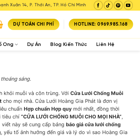
ạnh Xuân 14, P. Thới An, TP. Hồ Chí Minh
DỰ TOÁN CHI PHÍ
HOTLINE: 0969.985.168
ổ Ong
Dự Án
Blog Kiến Thức
Liên Hệ
 thoáng sáng.
h khỏi muỗi và côn trùng. Với
Cửa Lưới Chống Muỗi
t
cho mọi nhà. Cửa Lưới Hoàng Gia Phát là đơn vị
tiêu chuẩn
Hợp chuẩn Hợp quy
mới nhất, đồng thời
 tiêu chí
“CỬA LƯỚI CHỐNG MUỖI CHO MỌI NHÀ”
,
i viết này sẽ cung cấp bảng
báo giá cửa lưới chống
ng, yếu tố ảnh hưởng đến giá và lý do vì sao Hoàng Gia