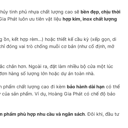
 thủy tinh phủ nhựa chất lượng cao sẽ
bền đẹp, chịu thời
ia Phát luôn ưu tiên vật liệu
hợp kim, inox chất lượng
g ồn, kết hợp rèm…) hoặc thiết kế cầu kỳ (xếp gọn, di
 chỉ đóng vai trò chống muỗi cơ bản (như cố định, mở
hắc chắn hơn. Ngoài ra, đặt làm nhiều bộ cửa một lúc
 đơn hàng số lượng lớn hoặc dự án toàn nhà.
sản phẩm chất lượng cao đi kèm
bảo hành dài hạn
có thể
y
của sản phẩm. Ví dụ, Hoàng Gia Phát có chế độ bảo
ản phẩm phù hợp nhu cầu và ngân sách
. Đôi khi, đầu tư