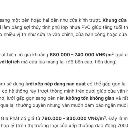
g sang một bên hoặc hai bên như cửa kính trượt.
Khung cửa
i
làm bằng sợi thủy tinh phủ lớp nhựa PVC giúp tăng tuổi 
o nhiều vị trí như cửa ra vào chính, cửa ban công hoặc cử
hát hiện có giá khoảng
680.000 – 740.000 VNĐ/m²
(giá ư
ới lợi ích
mà cửa lùa mang lại (độ bền cao, tiện dụng)
ion) sử dụng
lưới xếp nếp dạng nan quạt
có thể gấp gọn lại
ng có hệ thống ray trượt thông minh trên dưới giúp cửa vận
 mở, lưới gấp gọn sang bên nên
không tốn không gian
và rấ
 qua lại thường xuyên nhưng vẫn muốn đảm bảo ngăn muỗi
Gia Phát có giá từ
790.000 – 830.000 VNĐ/m²
. Đây là 
 hợp lý (trên thị trường loại cửa xếp thường dao động 700