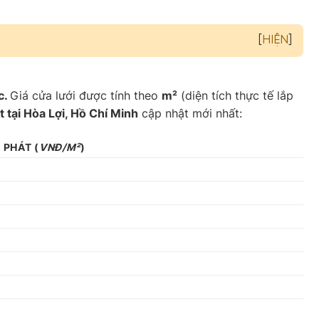
[
HIỆN
]
c.
Giá cửa lưới được tính theo
m²
(diện tích thực tế lắp
 tại Hòa Lợi, Hồ Chí Minh
cập nhật mới nhất:
A PHÁT
(
VNĐ/M²
)