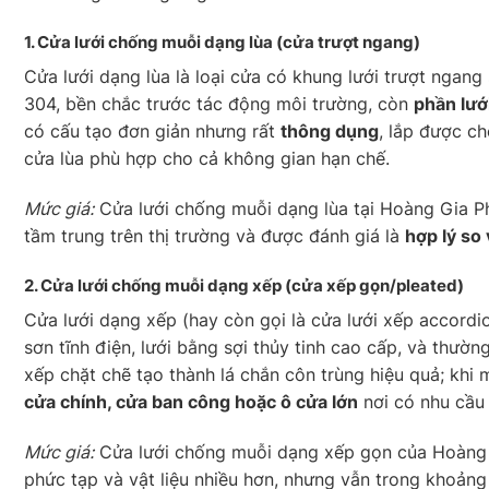
1. Cửa lưới chống muỗi
dạng lùa
(cửa trượt ngang)
Cửa lưới dạng lùa là loại cửa có khung lưới trượt ngan
304, bền chắc trước tác động môi trường, còn
phần lướ
có cấu tạo đơn giản nhưng rất
thông dụng
, lắp được ch
cửa lùa phù hợp cho cả không gian hạn chế.
Mức giá:
Cửa lưới chống muỗi dạng lùa tại Hoàng Gia P
tầm trung trên thị trường và được đánh giá là
hợp lý so v
2. Cửa lưới chống muỗi
dạng xếp
(cửa xếp gọn/pleated)
Cửa lưới dạng xếp (hay còn gọi là cửa lưới xếp accord
sơn tĩnh điện, lưới bằng sợi thủy tinh cao cấp, và thườ
xếp chặt chẽ tạo thành lá chắn côn trùng hiệu quả; khi
cửa chính, cửa ban công hoặc ô cửa lớn
nơi có nhu cầu
Mức giá:
Cửa lưới chống muỗi dạng xếp gọn của Hoàng 
phức tạp và vật liệu nhiều hơn, nhưng vẫn trong khoảng