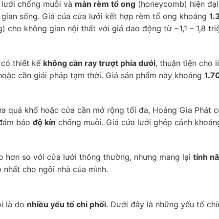
 lưới chống muỗi và
màn rèm tổ ong
(honeycomb) hiện đại.
g gian sống. Giá của cửa lưới kết hợp rèm tổ ong khoảng
1.
 cho không gian nội thất với giá dao động từ ~1,1 – 1,8 tr
 có thiết kế
không cần ray trượt phía dưới
, thuận tiện cho 
 hoặc cần giải pháp tạm thời. Giá sản phẩm này khoảng
1.7
 quá khổ hoặc cửa cần mở rộng tối đa, Hoàng Gia Phát có g
n đảm bảo
độ kín
chống muỗi. Giá cửa lưới ghép cánh khoả
o hơn so với cửa lưới thông thường, nhưng mang lại
tính n
p nhất cho ngôi nhà của mình.
ỗi là do
nhiều yếu tố chi phối
. Dưới đây là những yếu tố c