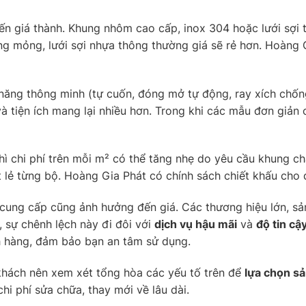
đến giá thành. Khung nhôm cao cấp, inox 304 hoặc lưới sợi
g mỏng, lưới sợi nhựa thông thường giá sẽ rẻ hơn. Hoàng G
 năng thông minh (tự cuốn, đóng mở tự động, ray xích chốn
à tiện ích mang lại nhiều hơn. Trong khi các mẫu đơn giản
thì chi phí trên mỗi m² có thể tăng nhẹ do yêu cầu khung c
 lẻ từng bộ. Hoàng Gia Phát có chính sách chiết khấu cho
 cung cấp cũng ảnh hưởng đến giá. Các thương hiệu lớn, 
, sự chênh lệch này đi đôi với
dịch vụ hậu mãi
và
độ tin cậ
 hàng, đảm bảo bạn an tâm sử dụng.
 khách nên xem xét tổng hòa các yếu tố trên để
lựa chọn s
i phí sửa chữa, thay mới về lâu dài.