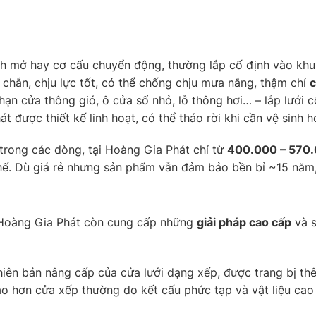
ánh mở hay cơ cấu chuyển động, thường lắp cố định vào kh
 chắn, chịu lực tốt, có thể chống chịu mưa nắng, thậm chí
c
 hạn cửa thông gió, ô cửa sổ nhỏ, lỗ thông hơi… – lắp lưới
t được thiết kế linh hoạt, có thể tháo rời khi cần vệ sinh h
trong các dòng, tại Hoàng Gia Phát chỉ từ
400.000 – 570
ế. Dù giá rẻ nhưng sản phẩm vẫn đảm bảo bền bỉ ~15 năm, 
, Hoàng Gia Phát còn cung cấp những
giải pháp cao cấp
và s
hiên bản nâng cấp của cửa lưới dạng xếp, được trang bị th
ao hơn cửa xếp thường do kết cấu phức tạp và vật liệu cao