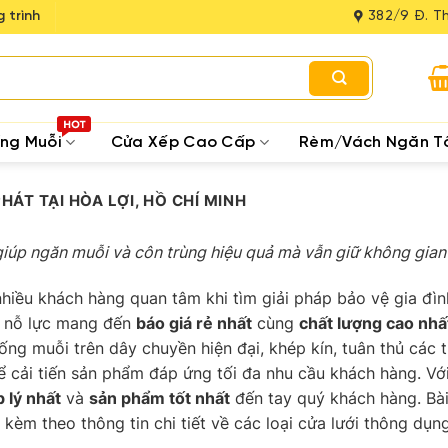
 trình
382/9 Đ. Th
ống Muỗi
Cửa Xếp Cao Cấp
Rèm/Vách Ngăn T
HÁT TẠI HÒA LỢI, HỒ CHÍ MINH
giúp ngăn muỗi và côn trùng hiệu quả mà vẫn giữ không gian
hiều khách hàng quan tâm khi tìm giải pháp bảo vệ gia đìn
ôn nỗ lực mang đến
báo giá rẻ nhất
cùng
chất lượng cao nhấ
hống muỗi trên dây chuyền hiện đại, khép kín, tuân thủ các 
ể cải tiến sản phẩm đáp ứng tối đa nhu cầu khách hàng. Với
p lý nhất
và
sản phẩm tốt nhất
đến tay quý khách hàng. Bà
 kèm theo thông tin chi tiết về các loại cửa lưới thông dụ