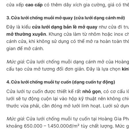
cửa xếp
cao cấp
có thêm dây xích gia cường, giá có thể l
3. Cửa lưới chống muỗi
mở quay
(cửa lưới dạng cánh mở)
Đây là kiểu
cửa lưới dạng bản lề mở quay
như cửa đi tr
mở thường xuyên
. Khung cửa làm từ nhôm hoặc inox c
cánh cửa, khi không sử dụng có thể mở ra hoàn toàn th
gian để mở cánh.
Mức giá:
Cửa lưới chống muỗi dạng cánh mở của Hoàng
cấu tạo cửa mở tương đối đơn giản. Đây là lựa chọn
kin
4. Cửa lưới chống muỗi
tự cuốn
(dạng cuốn tự động)
Cửa lưới tự cuốn được thiết kế rất
nhỏ gọn
, có cơ cấu 
lưới sẽ tự động cuộn lại vào hộp kỹ thuật nên không c
thước vừa phải, cần đóng mở lưới linh hoạt. Lưới sử dụ
Mức giá:
Cửa lưới chống muỗi tự cuốn tại Hoàng Gia Ph
khoảng 650.000 – 1.450.000đ/m² tùy chất lượng. Mức 