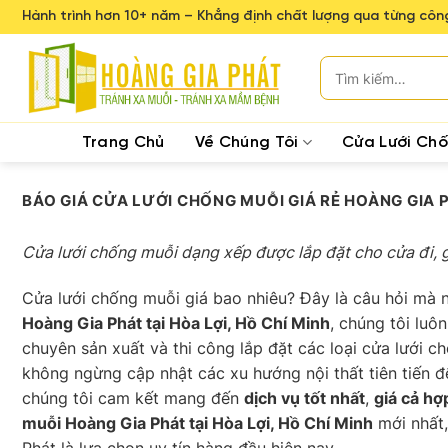
Skip
Hành trình hơn 10+ năm – Khẳng định chất lượng qua từng công
to
content
Tìm
kiếm:
Trang Chủ
Về Chúng Tôi
Cửa Lưới Ch
BÁO GIÁ CỬA LƯỚI CHỐNG MUỖI GIÁ RẺ HOÀNG GIA P
Cửa lưới chống muỗi dạng xếp được lắp đặt cho cửa đi, 
Cửa lưới chống muỗi giá bao nhiêu? Đây là câu hỏi mà n
Hoàng Gia Phát tại Hòa Lợi, Hồ Chí Minh
, chúng tôi lu
chuyên sản xuất và thi công lắp đặt các loại cửa lưới c
không ngừng cập nhật các xu hướng nội thất tiên tiến đ
chúng tôi cam kết mang đến
dịch vụ tốt nhất
,
giá cả hợ
muỗi Hoàng Gia Phát tại Hòa Lợi, Hồ Chí Minh
mới nhất,
Phát là lựa chọn uy tín hàng đầu hiện nay.