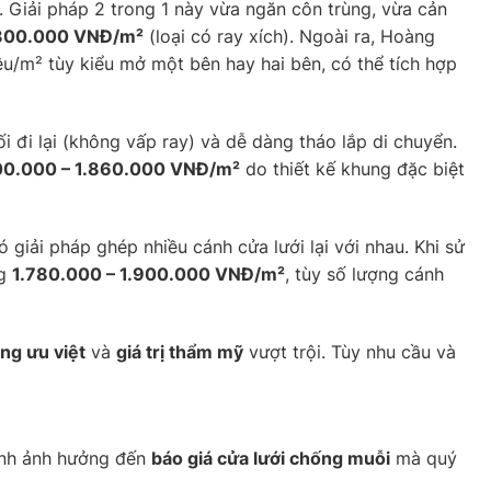
 Giải pháp 2 trong 1 này vừa ngăn côn trùng, vừa cản
300.000 VNĐ/m²
(loại có ray xích). Ngoài ra, Hoàng
iệu/m² tùy kiểu mở một bên hay hai bên, có thể tích hợp
lối đi lại (không vấp ray) và dễ dàng tháo lắp di chuyển.
00.000 – 1.860.000 VNĐ/m²
do thiết kế khung đặc biệt
iải pháp ghép nhiều cánh cửa lưới lại với nhau. Khi sử
ng
1.780.000 – 1.900.000 VNĐ/m²
, tùy số lượng cánh
ăng ưu việt
và
giá trị thẩm mỹ
vượt trội. Tùy nhu cầu và
hính ảnh hưởng đến
báo giá cửa lưới chống muỗi
mà quý