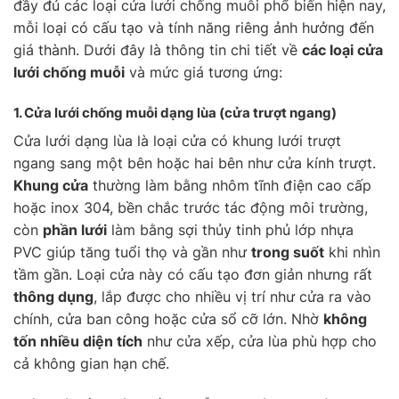
đầy đủ các loại cửa lưới chống muỗi phổ biến hiện nay,
mỗi loại có cấu tạo và tính năng riêng ảnh hưởng đến
giá thành. Dưới đây là thông tin chi tiết về
các loại cửa
lưới chống muỗi
và mức giá tương ứng:
1. Cửa lưới chống muỗi
dạng lùa
(cửa trượt ngang)
Cửa lưới dạng lùa là loại cửa có khung lưới trượt
ngang sang một bên hoặc hai bên như cửa kính trượt.
Khung cửa
thường làm bằng nhôm tĩnh điện cao cấp
hoặc inox 304, bền chắc trước tác động môi trường,
còn
phần lưới
làm bằng sợi thủy tinh phủ lớp nhựa
PVC giúp tăng tuổi thọ và gần như
trong suốt
khi nhìn
tầm gần. Loại cửa này có cấu tạo đơn giản nhưng rất
thông dụng
, lắp được cho nhiều vị trí như cửa ra vào
chính, cửa ban công hoặc cửa sổ cỡ lớn. Nhờ
không
tốn nhiều diện tích
như cửa xếp, cửa lùa phù hợp cho
cả không gian hạn chế.