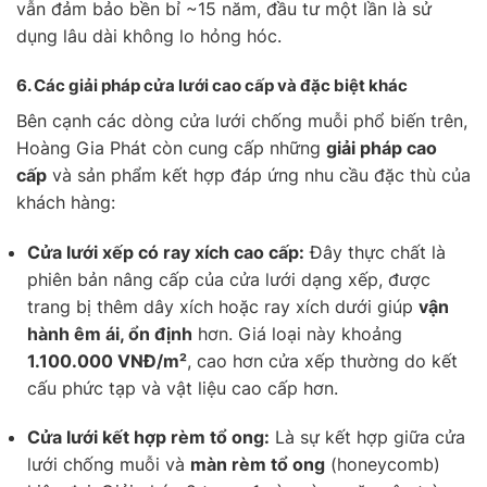
vẫn đảm bảo bền bỉ ~15 năm, đầu tư một lần là sử
dụng lâu dài không lo hỏng hóc.
6.
Các giải pháp cửa lưới cao cấp và đặc biệt khác
Bên cạnh các dòng cửa lưới chống muỗi phổ biến trên,
Hoàng Gia Phát còn cung cấp những
giải pháp cao
cấp
và sản phẩm kết hợp đáp ứng nhu cầu đặc thù của
khách hàng:
Cửa lưới xếp có ray xích cao cấp:
Đây thực chất là
phiên bản nâng cấp của cửa lưới dạng xếp, được
trang bị thêm dây xích hoặc ray xích dưới giúp
vận
hành êm ái, ổn định
hơn. Giá loại này khoảng
1.100.000 VNĐ/m²
, cao hơn cửa xếp thường do kết
cấu phức tạp và vật liệu cao cấp hơn.
Cửa lưới kết hợp rèm tổ ong:
Là sự kết hợp giữa cửa
lưới chống muỗi và
màn rèm tổ ong
(honeycomb)