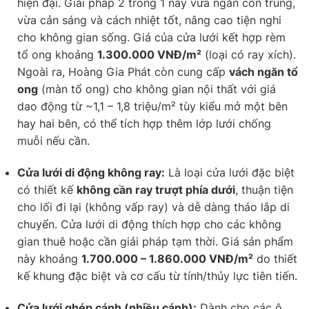
hiện đại. Giải pháp 2 trong 1 này vừa ngăn côn trùng,
vừa cản sáng và cách nhiệt tốt, nâng cao tiện nghi
cho không gian sống. Giá của cửa lưới kết hợp rèm
tổ ong khoảng
1.300.000 VNĐ/m²
(loại có ray xích).
Ngoài ra, Hoàng Gia Phát còn cung cấp
vách ngăn tổ
ong
(màn tổ ong) cho không gian nội thất với giá
dao động từ ~1,1 – 1,8 triệu/m² tùy kiểu mở một bên
hay hai bên, có thể tích hợp thêm lớp lưới chống
muỗi nếu cần.
Cửa lưới di động không ray:
Là loại cửa lưới đặc biệt
có thiết kế
không cần ray trượt phía dưới
, thuận tiện
cho lối đi lại (không vấp ray) và dễ dàng tháo lắp di
chuyển. Cửa lưới di động thích hợp cho các không
gian thuê hoặc cần giải pháp tạm thời. Giá sản phẩm
này khoảng
1.700.000 – 1.860.000 VNĐ/m²
do thiết
kế khung đặc biệt và cơ cấu từ tính/thủy lực tiên tiến.
Cửa lưới ghép cánh (nhiều cánh):
Dành cho các ô