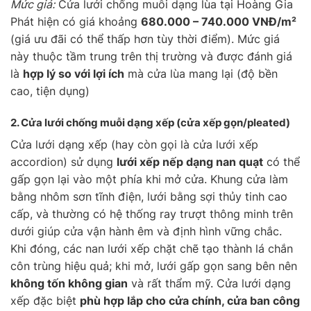
Mức giá:
Cửa lưới chống muỗi dạng lùa tại Hoàng Gia
Phát hiện có giá khoảng
680.000 – 740.000 VNĐ/m²
(giá ưu đãi có thể thấp hơn tùy thời điểm). Mức giá
này thuộc tầm trung trên thị trường và được đánh giá
là
hợp lý so với lợi ích
mà cửa lùa mang lại (độ bền
cao, tiện dụng)
2. Cửa lưới chống muỗi
dạng xếp
(cửa xếp gọn/pleated)
Cửa lưới dạng xếp (hay còn gọi là cửa lưới xếp
accordion) sử dụng
lưới xếp nếp dạng nan quạt
có thể
gấp gọn lại vào một phía khi mở cửa. Khung cửa làm
bằng nhôm sơn tĩnh điện, lưới bằng sợi thủy tinh cao
cấp, và thường có hệ thống ray trượt thông minh trên
dưới giúp cửa vận hành êm và định hình vững chắc.
Khi đóng, các nan lưới xếp chặt chẽ tạo thành lá chắn
côn trùng hiệu quả; khi mở, lưới gấp gọn sang bên nên
không tốn không gian
và rất thẩm mỹ. Cửa lưới dạng
xếp đặc biệt
phù hợp lắp cho cửa chính, cửa ban công