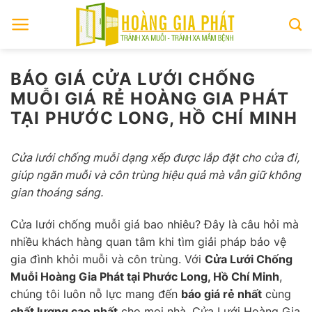
Skip
to
content
BÁO GIÁ CỬA LƯỚI CHỐNG
MUỖI GIÁ RẺ HOÀNG GIA PHÁT
TẠI PHƯỚC LONG, HỒ CHÍ MINH
Cửa lưới chống muỗi dạng xếp được lắp đặt cho cửa đi,
giúp ngăn muỗi và côn trùng hiệu quả mà vẫn giữ không
gian thoáng sáng.
Cửa lưới chống muỗi giá bao nhiêu? Đây là câu hỏi mà
nhiều khách hàng quan tâm khi tìm giải pháp bảo vệ
gia đình khỏi muỗi và côn trùng. Với
Cửa Lưới Chống
Muỗi Hoàng Gia Phát tại Phước Long, Hồ Chí Minh
,
chúng tôi luôn nỗ lực mang đến
báo giá rẻ nhất
cùng
chất lượng cao nhất
cho mọi nhà. Cửa Lưới Hoàng Gia