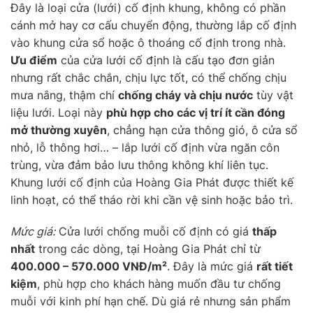
Đây là loại cửa (lưới) cố định khung, không có phần
cánh mở hay cơ cấu chuyển động, thường lắp cố định
vào khung cửa sổ hoặc ô thoáng cố định trong nhà.
Ưu điểm
của cửa lưới cố định là cấu tạo đơn giản
nhưng rất chắc chắn, chịu lực tốt, có thể chống chịu
mưa nắng, thậm chí
chống cháy và chịu nước
tùy vật
liệu lưới. Loại này
phù hợp cho các vị trí ít cần đóng
mở thường xuyên
, chẳng hạn cửa thông gió, ô cửa sổ
nhỏ, lỗ thông hơi… – lắp lưới cố định vừa ngăn côn
trùng, vừa đảm bảo lưu thông không khí liên tục.
Khung lưới cố định của Hoàng Gia Phát được thiết kế
linh hoạt, có thể tháo rời khi cần vệ sinh hoặc bảo trì.
Mức giá:
Cửa lưới chống muỗi cố định có giá
thấp
nhất
trong các dòng, tại Hoàng Gia Phát chỉ từ
400.000 – 570.000 VNĐ/m²
. Đây là mức giá
rất tiết
kiệm
, phù hợp cho khách hàng muốn đầu tư chống
muỗi với kinh phí hạn chế. Dù giá rẻ nhưng sản phẩm