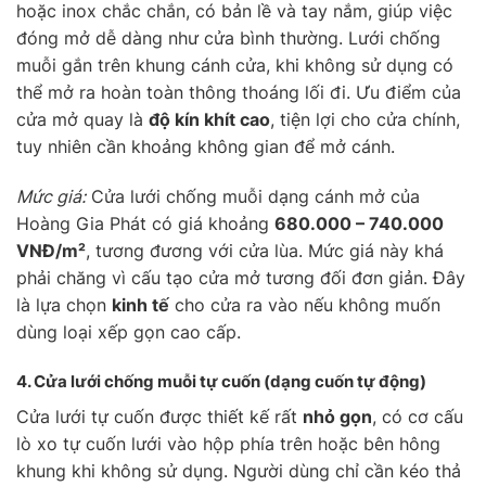
hoặc inox chắc chắn, có bản lề và tay nắm, giúp việc
đóng mở dễ dàng như cửa bình thường. Lưới chống
muỗi gắn trên khung cánh cửa, khi không sử dụng có
thể mở ra hoàn toàn thông thoáng lối đi. Ưu điểm của
cửa mở quay là
độ kín khít cao
, tiện lợi cho cửa chính,
tuy nhiên cần khoảng không gian để mở cánh.
Mức giá:
Cửa lưới chống muỗi dạng cánh mở của
Hoàng Gia Phát có giá khoảng
680.000 – 740.000
VNĐ/m²
, tương đương với cửa lùa. Mức giá này khá
phải chăng vì cấu tạo cửa mở tương đối đơn giản. Đây
là lựa chọn
kinh tế
cho cửa ra vào nếu không muốn
dùng loại xếp gọn cao cấp.
4. Cửa lưới chống muỗi
tự cuốn
(dạng cuốn tự động)
Cửa lưới tự cuốn được thiết kế rất
nhỏ gọn
, có cơ cấu
lò xo tự cuốn lưới vào hộp phía trên hoặc bên hông
khung khi không sử dụng. Người dùng chỉ cần kéo thả