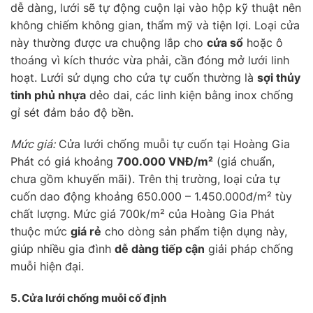
dễ dàng, lưới sẽ tự động cuộn lại vào hộp kỹ thuật nên
không chiếm không gian, thẩm mỹ và tiện lợi. Loại cửa
này thường được ưa chuộng lắp cho
cửa sổ
hoặc ô
thoáng vì kích thước vừa phải, cần đóng mở lưới linh
hoạt. Lưới sử dụng cho cửa tự cuốn thường là
sợi thủy
tinh phủ nhựa
dẻo dai, các linh kiện bằng inox chống
gỉ sét đảm bảo độ bền.
Mức giá:
Cửa lưới chống muỗi tự cuốn tại Hoàng Gia
Phát có giá khoảng
700.000 VNĐ/m²
(giá chuẩn,
chưa gồm khuyến mãi). Trên thị trường, loại cửa tự
cuốn dao động khoảng 650.000 – 1.450.000đ/m² tùy
chất lượng. Mức giá 700k/m² của Hoàng Gia Phát
thuộc mức
giá rẻ
cho dòng sản phẩm tiện dụng này,
giúp nhiều gia đình
dễ dàng tiếp cận
giải pháp chống
muỗi hiện đại.
5. Cửa lưới chống muỗi
cố định