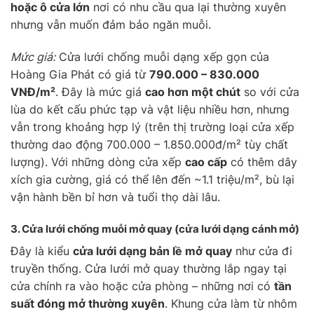
hoặc ô cửa lớn
nơi có nhu cầu qua lại thường xuyên
nhưng vẫn muốn đảm bảo ngăn muỗi.
Mức giá:
Cửa lưới chống muỗi dạng xếp gọn của
Hoàng Gia Phát có giá từ
790.000 – 830.000
VNĐ/m²
. Đây là mức giá
cao hơn một chút
so với cửa
lùa do kết cấu phức tạp và vật liệu nhiều hơn, nhưng
vẫn trong khoảng hợp lý (trên thị trường loại cửa xếp
thường dao động 700.000 – 1.850.000đ/m² tùy chất
lượng). Với những dòng cửa xếp
cao cấp
có thêm dây
xích gia cường, giá có thể lên đến ~1.1 triệu/m², bù lại
vận hành bền bỉ hơn và tuổi thọ dài lâu.
3. Cửa lưới chống muỗi
mở quay
(cửa lưới dạng cánh mở)
Đây là kiểu
cửa lưới dạng bản lề mở quay
như cửa đi
truyền thống. Cửa lưới mở quay thường lắp ngay tại
cửa chính ra vào hoặc cửa phòng – những nơi có
tần
suất đóng mở thường xuyên
. Khung cửa làm từ nhôm