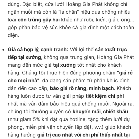
dùng. Đặc biệt, cửa lưới Hoàng Gia Phát không chỉ
ngăn muỗi mà còn là “lá chắn” hiệu quả chống nhiều
loại
côn trùng gây hại
khác như ruồi, kiến, gián, ong…
góp phần bảo vệ sức khỏe cả gia đình một cách toàn
diện.
Giá cả hợp lý, cạnh tranh:
Với lợi thế
sản xuất trực
tiếp tại xưởng
, không qua trung gian, Hoàng Gia Phát
mang đến mức giá
tại xưởng
tốt nhất cho khách
hàng. Chúng tôi thực hiện đúng phương châm
“giá rẻ
cho mọi nhà”
, đa dạng sản phẩm từ phân khúc bình
dân đến cao cấp,
báo giá rõ ràng, minh bạch
. Khách
hàng luôn được tư vấn giải pháp
tiết kiệm chi phí
nhất mà vẫn đảm bảo hiệu quả chống muỗi. Ngoài ra,
chúng tôi thường xuyên có
khuyến mãi, chiết khấu
(như giảm 5% khi đặt qua hotline, tặng thêm lưới dự
phòng, miễn phí vận chuyển lắp đặt, v.v.) giúp khách
hàng hưởng
giá trị cao nhất với chi phí thấp nhất tại