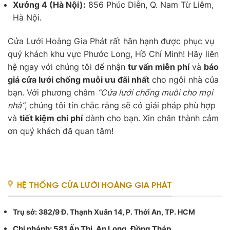
Xưởng 4 (Hà Nội):
856 Phúc Diễn, Q. Nam Từ Liêm,
Hà Nội.
Cửa Lưới Hoàng Gia Phát rất hân hạnh được phục vụ
quý khách khu vực Phước Long, Hồ Chí Minh! Hãy liên
hệ ngay với chúng tôi để nhận
tư vấn miễn phí
và
báo
giá cửa lưới chống muỗi ưu đãi nhất
cho ngôi nhà của
bạn. Với phương châm
“Cửa lưới chống muỗi cho mọi
nhà”
, chúng tôi tin chắc rằng sẽ có giải pháp phù hợp
và
tiết kiệm chi phí
dành cho bạn. Xin chân thành cảm
ơn quý khách đã quan tâm!
HỆ THỐNG CỬA LƯỚI HOÀNG GIA PHÁT
Trụ sở
: 382/9 Đ. Thạnh Xuân 14, P. Thới An, TP. HCM
Chi nhánh: 581 Ấp Thị, An Long, Đồng Tháp