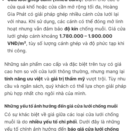
cửa quá khổ hoặc cửa cần mở rộng tối đa, Hoàng
Gia Phát có giải pháp ghép nhiều cánh cửa lưới lại
với nhau. Khi sử dụng, các cánh có thể đóng mở linh
hoạt nhưng vẫn đảm bảo
độ kín
chống muỗi. Giá cửa
lưới ghép cánh khoảng
1.780.000 – 1.900.000
VNĐ/m²
, tùy số lượng cánh ghép và độ phức tạp khi
thi công.
Những sản phẩm cao cấp và đặc biệt trên tuy có giá
cao hơn so với cửa lưới thông thường, nhưng mang lại
tính năng ưu việt
và
giá trị thẩm mỹ
vượt trội. Tùy nhu
cầu và ngân sách, quý khách có thể lựa chọn giải pháp
phù hợp nhất cho ngôi nhà của mình.
Những yếu tố ảnh hưởng đến giá cửa lưới chống muỗi
Có sự khác biệt về giá giữa các loại cửa lưới chống
muỗi là do
nhiều yếu tố chi phối
. Dưới đây là những
yếu tố chính ảnh hưởng đến
báo giá cửa lưới chống