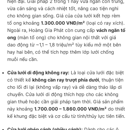
hiện đại. Giải pháp 2 trong 1 này vừa ngăn côn trùng,
vừa cản sáng và cách nhiệt tốt, nâng cao tiện nghi
cho không gian sống. Giá của cửa lưới kết hợp rèm
tổ ong khoảng
1.300.000 VNĐ/m²
(loại có ray xích).
Ngoài ra, Hoàng Gia Phát còn cung cấp
vách ngăn tổ
ong
(màn tổ ong) cho không gian nội thất với giá
dao động từ ~1,1 – 1,8 triệu/m² tùy kiểu mở một bên
hay hai bên, có thể tích hợp thêm lớp lưới chống
muỗi nếu cần.
Cửa lưới di động không ray:
Là loại cửa lưới đặc biệt
có thiết kế
không cần ray trượt phía dưới
, thuận tiện
cho lối đi lại (không vấp ray) và dễ dàng tháo lắp di
chuyển. Cửa lưới di động thích hợp cho các không
gian thuê hoặc cần giải pháp tạm thời. Giá sản phẩm
này khoảng
1.700.000 – 1.860.000 VNĐ/m²
do thiết
kế khung đặc biệt và cơ cấu từ tính/thủy lực tiên tiến.
Cửa lưới ghép cánh (nhiều cánh):
Dành cho các ô