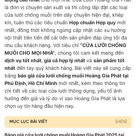
là đơn vị chuyên sản xuất và thi công lắp đặt các loại
cửa lưới chống muỗi trên dây chuyền hiện đại, khép
kín, tuân thủ các tiêu chuẩn
Hợp chuẩn Hợp quy
mới
nhất, đồng thời không ngừng cập nhật các xu hướng
nội thất tiên tiến để cải tiến sản phẩm đáp ứng tối đa
nhu cầu khách hàng. Với tiêu chí
“CỬA LƯỚI CHỐNG
MUỖI CHO MỌI NHÀ”
, chúng tôi cam kết mang đến
dịch vụ tốt nhất
,
giá cả hợp lý nhất
và
sản phẩm tốt
nhất
đến tay quý khách hàng. Bài viết này sẽ cung cấp
bảng
báo giá cửa lưới chống muỗi Hoàng Gia Phát tại
Phú Định, Hồ Chí Minh
mới nhất, kèm theo thông tin
chi tiết về các loại cửa lưới thông dụng, yếu tố ảnh
hưởng đến giá và lý do vì sao Hoàng Gia Phát là lựa
chọn uy tín hàng đầu hiện nay.
MỤC LỤC BÀI VIẾT
[
HIỆN
]
Bảng giá cửa lưới chống muỗi Hoàng Gia Phát 2025 tại