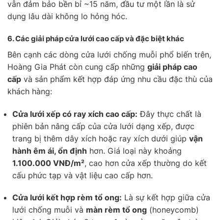
vẫn đảm bảo bền bỉ ~15 năm, đầu tư một lần là sử
dụng lâu dài không lo hỏng hóc.
6.
Các giải pháp cửa lưới cao cấp và đặc biệt khác
Bên cạnh các dòng cửa lưới chống muỗi phổ biến trên,
Hoàng Gia Phát còn cung cấp những
giải pháp cao
cấp
và sản phẩm kết hợp đáp ứng nhu cầu đặc thù của
khách hàng:
Cửa lưới xếp có ray xích cao cấp:
Đây thực chất là
phiên bản nâng cấp của cửa lưới dạng xếp, được
trang bị thêm dây xích hoặc ray xích dưới giúp
vận
hành êm ái, ổn định
hơn. Giá loại này khoảng
1.100.000 VNĐ/m²
, cao hơn cửa xếp thường do kết
cấu phức tạp và vật liệu cao cấp hơn.
Cửa lưới kết hợp rèm tổ ong:
Là sự kết hợp giữa cửa
lưới chống muỗi và
màn rèm tổ ong
(honeycomb)