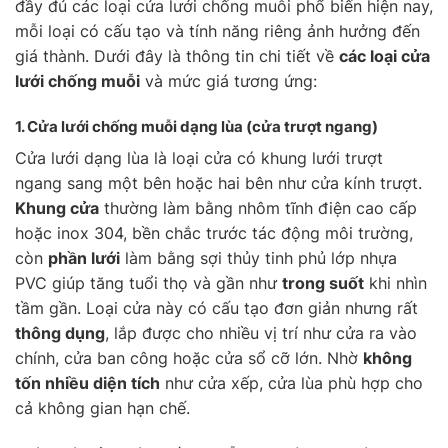
đầy đủ các loại cửa lưới chống muỗi phổ biến hiện nay,
mỗi loại có cấu tạo và tính năng riêng ảnh hưởng đến
giá thành. Dưới đây là thông tin chi tiết về
các loại cửa
lưới chống muỗi
và mức giá tương ứng:
1. Cửa lưới chống muỗi
dạng lùa
(cửa trượt ngang)
Cửa lưới dạng lùa là loại cửa có khung lưới trượt
ngang sang một bên hoặc hai bên như cửa kính trượt.
Khung cửa
thường làm bằng nhôm tĩnh điện cao cấp
hoặc inox 304, bền chắc trước tác động môi trường,
còn
phần lưới
làm bằng sợi thủy tinh phủ lớp nhựa
PVC giúp tăng tuổi thọ và gần như
trong suốt
khi nhìn
tầm gần. Loại cửa này có cấu tạo đơn giản nhưng rất
thông dụng
, lắp được cho nhiều vị trí như cửa ra vào
chính, cửa ban công hoặc cửa sổ cỡ lớn. Nhờ
không
tốn nhiều diện tích
như cửa xếp, cửa lùa phù hợp cho
cả không gian hạn chế.