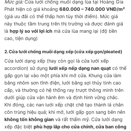
Mức giá:
Cửa lưới chống muỗi dạng lùa tại Hoàng Gia
Phát hiện có giá khoảng
680.000 – 740.000 VNĐ/m²
(giá ưu đãi có thể thấp hơn tùy thời điểm). Mức giá
này thuộc tầm trung trên thị trường và được đánh giá
là
hợp lý so với lợi ích
mà cửa lùa mang lại (độ bền
cao, tiện dụng)
2. Cửa lưới chống muỗi
dạng xếp
(cửa xếp gọn/pleated)
Cửa lưới dạng xếp (hay còn gọi là cửa lưới xếp
accordion) sử dụng
lưới xếp nếp dạng nan quạt
có thể
gấp gọn lại vào một phía khi mở cửa. Khung cửa làm
bằng nhôm sơn tĩnh điện, lưới bằng sợi thủy tinh cao
cấp, và thường có hệ thống ray trượt thông minh trên
dưới giúp cửa vận hành êm và định hình vững chắc.
Khi đóng, các nan lưới xếp chặt chẽ tạo thành lá chắn
côn trùng hiệu quả; khi mở, lưới gấp gọn sang bên nên
không tốn không gian
và rất thẩm mỹ. Cửa lưới dạng
xếp đặc biệt
phù hợp lắp cho cửa chính, cửa ban công