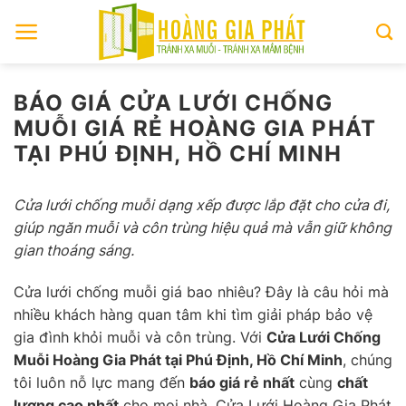
Skip
to
content
BÁO GIÁ CỬA LƯỚI CHỐNG
MUỖI GIÁ RẺ HOÀNG GIA PHÁT
TẠI PHÚ ĐỊNH, HỒ CHÍ MINH
Cửa lưới chống muỗi dạng xếp được lắp đặt cho cửa đi,
giúp ngăn muỗi và côn trùng hiệu quả mà vẫn giữ không
gian thoáng sáng.
Cửa lưới chống muỗi giá bao nhiêu? Đây là câu hỏi mà
nhiều khách hàng quan tâm khi tìm giải pháp bảo vệ
gia đình khỏi muỗi và côn trùng. Với
Cửa Lưới Chống
Muỗi Hoàng Gia Phát tại Phú Định, Hồ Chí Minh
, chúng
tôi luôn nỗ lực mang đến
báo giá rẻ nhất
cùng
chất
lượng cao nhất
cho mọi nhà. Cửa Lưới Hoàng Gia Phát