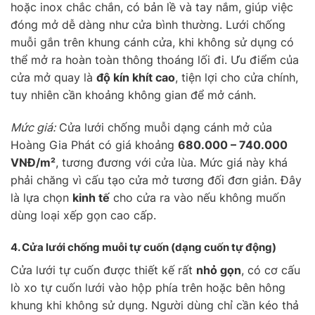
hoặc inox chắc chắn, có bản lề và tay nắm, giúp việc
đóng mở dễ dàng như cửa bình thường. Lưới chống
muỗi gắn trên khung cánh cửa, khi không sử dụng có
thể mở ra hoàn toàn thông thoáng lối đi. Ưu điểm của
cửa mở quay là
độ kín khít cao
, tiện lợi cho cửa chính,
tuy nhiên cần khoảng không gian để mở cánh.
Mức giá:
Cửa lưới chống muỗi dạng cánh mở của
Hoàng Gia Phát có giá khoảng
680.000 – 740.000
VNĐ/m²
, tương đương với cửa lùa. Mức giá này khá
phải chăng vì cấu tạo cửa mở tương đối đơn giản. Đây
là lựa chọn
kinh tế
cho cửa ra vào nếu không muốn
dùng loại xếp gọn cao cấp.
4. Cửa lưới chống muỗi
tự cuốn
(dạng cuốn tự động)
Cửa lưới tự cuốn được thiết kế rất
nhỏ gọn
, có cơ cấu
lò xo tự cuốn lưới vào hộp phía trên hoặc bên hông
khung khi không sử dụng. Người dùng chỉ cần kéo thả