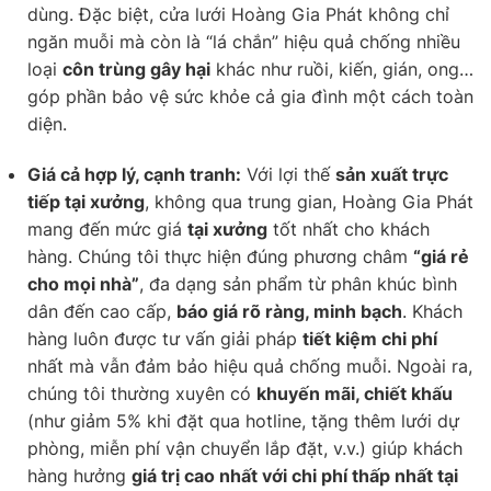
dùng. Đặc biệt, cửa lưới Hoàng Gia Phát không chỉ
ngăn muỗi mà còn là “lá chắn” hiệu quả chống nhiều
loại
côn trùng gây hại
khác như ruồi, kiến, gián, ong…
góp phần bảo vệ sức khỏe cả gia đình một cách toàn
diện.
Giá cả hợp lý, cạnh tranh:
Với lợi thế
sản xuất trực
tiếp tại xưởng
, không qua trung gian, Hoàng Gia Phát
mang đến mức giá
tại xưởng
tốt nhất cho khách
hàng. Chúng tôi thực hiện đúng phương châm
“giá rẻ
cho mọi nhà”
, đa dạng sản phẩm từ phân khúc bình
dân đến cao cấp,
báo giá rõ ràng, minh bạch
. Khách
hàng luôn được tư vấn giải pháp
tiết kiệm chi phí
nhất mà vẫn đảm bảo hiệu quả chống muỗi. Ngoài ra,
chúng tôi thường xuyên có
khuyến mãi, chiết khấu
(như giảm 5% khi đặt qua hotline, tặng thêm lưới dự
phòng, miễn phí vận chuyển lắp đặt, v.v.) giúp khách
hàng hưởng
giá trị cao nhất với chi phí thấp nhất tại