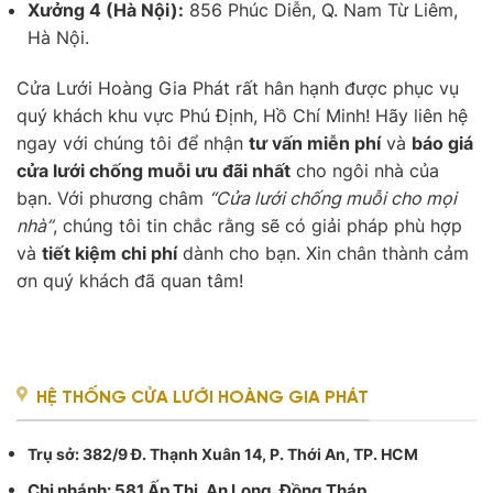
Xưởng 4 (Hà Nội):
856 Phúc Diễn, Q. Nam Từ Liêm,
Hà Nội.
Cửa Lưới Hoàng Gia Phát rất hân hạnh được phục vụ
quý khách khu vực Phú Định, Hồ Chí Minh! Hãy liên hệ
ngay với chúng tôi để nhận
tư vấn miễn phí
và
báo giá
cửa lưới chống muỗi ưu đãi nhất
cho ngôi nhà của
bạn. Với phương châm
“Cửa lưới chống muỗi cho mọi
nhà”
, chúng tôi tin chắc rằng sẽ có giải pháp phù hợp
và
tiết kiệm chi phí
dành cho bạn. Xin chân thành cảm
ơn quý khách đã quan tâm!
HỆ THỐNG CỬA LƯỚI HOÀNG GIA PHÁT
Trụ sở
: 382/9 Đ. Thạnh Xuân 14, P. Thới An, TP. HCM
Chi nhánh: 581 Ấp Thị, An Long, Đồng Tháp