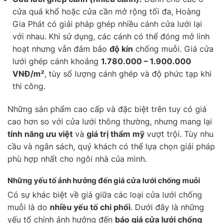
cửa quá khổ hoặc cửa cần mở rộng tối đa, Hoàng
Gia Phát có giải pháp ghép nhiều cánh cửa lưới lại
với nhau. Khi sử dụng, các cánh có thể đóng mở linh
hoạt nhưng vẫn đảm bảo
độ kín
chống muỗi. Giá cửa
lưới ghép cánh khoảng
1.780.000 – 1.900.000
VNĐ/m²
, tùy số lượng cánh ghép và độ phức tạp khi
thi công.
Những sản phẩm cao cấp và đặc biệt trên tuy có giá
cao hơn so với cửa lưới thông thường, nhưng mang lại
tính năng ưu việt
và
giá trị thẩm mỹ
vượt trội. Tùy nhu
cầu và ngân sách, quý khách có thể lựa chọn giải pháp
phù hợp nhất cho ngôi nhà của mình.
Những yếu tố ảnh hưởng đến giá cửa lưới chống muỗi
Có sự khác biệt về giá giữa các loại cửa lưới chống
muỗi là do
nhiều yếu tố chi phối
. Dưới đây là những
yếu tố chính ảnh hưởng đến
báo giá cửa lưới chống