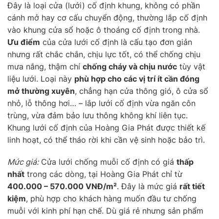
Đây là loại cửa (lưới) cố định khung, không có phần
cánh mở hay cơ cấu chuyển động, thường lắp cố định
vào khung cửa sổ hoặc ô thoáng cố định trong nhà.
Ưu điểm
của cửa lưới cố định là cấu tạo đơn giản
nhưng rất chắc chắn, chịu lực tốt, có thể chống chịu
mưa nắng, thậm chí
chống cháy và chịu nước
tùy vật
liệu lưới. Loại này
phù hợp cho các vị trí ít cần đóng
mở thường xuyên
, chẳng hạn cửa thông gió, ô cửa sổ
nhỏ, lỗ thông hơi… – lắp lưới cố định vừa ngăn côn
trùng, vừa đảm bảo lưu thông không khí liên tục.
Khung lưới cố định của Hoàng Gia Phát được thiết kế
linh hoạt, có thể tháo rời khi cần vệ sinh hoặc bảo trì.
Mức giá:
Cửa lưới chống muỗi cố định có giá
thấp
nhất
trong các dòng, tại Hoàng Gia Phát chỉ từ
400.000 – 570.000 VNĐ/m²
. Đây là mức giá
rất tiết
kiệm
, phù hợp cho khách hàng muốn đầu tư chống
muỗi với kinh phí hạn chế. Dù giá rẻ nhưng sản phẩm