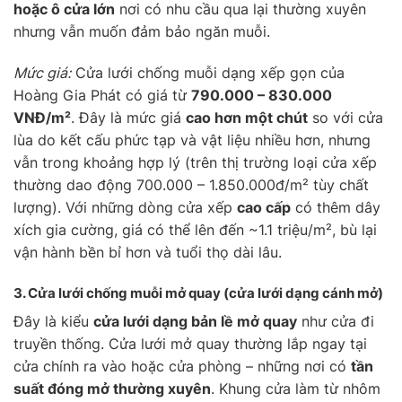
hoặc ô cửa lớn
nơi có nhu cầu qua lại thường xuyên
nhưng vẫn muốn đảm bảo ngăn muỗi.
Mức giá:
Cửa lưới chống muỗi dạng xếp gọn của
Hoàng Gia Phát có giá từ
790.000 – 830.000
VNĐ/m²
. Đây là mức giá
cao hơn một chút
so với cửa
lùa do kết cấu phức tạp và vật liệu nhiều hơn, nhưng
vẫn trong khoảng hợp lý (trên thị trường loại cửa xếp
thường dao động 700.000 – 1.850.000đ/m² tùy chất
lượng). Với những dòng cửa xếp
cao cấp
có thêm dây
xích gia cường, giá có thể lên đến ~1.1 triệu/m², bù lại
vận hành bền bỉ hơn và tuổi thọ dài lâu.
3. Cửa lưới chống muỗi
mở quay
(cửa lưới dạng cánh mở)
Đây là kiểu
cửa lưới dạng bản lề mở quay
như cửa đi
truyền thống. Cửa lưới mở quay thường lắp ngay tại
cửa chính ra vào hoặc cửa phòng – những nơi có
tần
suất đóng mở thường xuyên
. Khung cửa làm từ nhôm