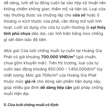
dễ dàng, lưới sẽ tự động cuộn lại vào hộp kỹ thuật nên
không chiếm không gian, thẩm mỹ và tiện lợi. Loại cửa
này thường được ưa chuộng lắp cho
cửa sổ
hoặc ô
thoáng vì kích thước vừa phải, cần đóng mở lưới linh
hoạt. Lưới sử dụng cho cửa tự cuốn thường là
sợi thủy
tinh phủ nhựa
dẻo dai, các linh kiện bằng inox chống
gỉ sét đảm bảo độ bền.
Mức giá:
Cửa lưới chống muỗi tự cuốn tại Hoàng Gia
Phát có giá khoảng
700.000 VNĐ/m²
(giá chuẩn,
chưa gồm khuyến mãi). Trên thị trường, loại cửa tự
cuốn dao động khoảng 650.000 – 1.450.000đ/m² tùy
chất lượng. Mức giá 700k/m² của Hoàng Gia Phát
thuộc mức
giá rẻ
cho dòng sản phẩm tiện dụng này,
giúp nhiều gia đình
dễ dàng tiếp cận
giải pháp chống
muỗi hiện đại.
5. Cửa lưới chống muỗi
cố định