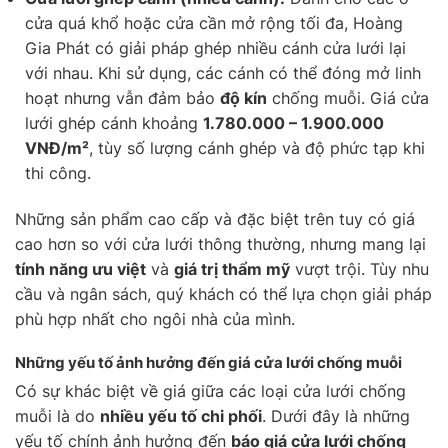
cửa quá khổ hoặc cửa cần mở rộng tối đa, Hoàng
Gia Phát có giải pháp ghép nhiều cánh cửa lưới lại
với nhau. Khi sử dụng, các cánh có thể đóng mở linh
hoạt nhưng vẫn đảm bảo
độ kín
chống muỗi. Giá cửa
lưới ghép cánh khoảng
1.780.000 – 1.900.000
VNĐ/m²
, tùy số lượng cánh ghép và độ phức tạp khi
thi công.
Những sản phẩm cao cấp và đặc biệt trên tuy có giá
cao hơn so với cửa lưới thông thường, nhưng mang lại
tính năng ưu việt
và
giá trị thẩm mỹ
vượt trội. Tùy nhu
cầu và ngân sách, quý khách có thể lựa chọn giải pháp
phù hợp nhất cho ngôi nhà của mình.
Những yếu tố ảnh hưởng đến giá cửa lưới chống muỗi
Có sự khác biệt về giá giữa các loại cửa lưới chống
muỗi là do
nhiều yếu tố chi phối
. Dưới đây là những
yếu tố chính ảnh hưởng đến
báo giá cửa lưới chống