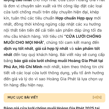
là đơn vị chuyên sản xuất và thi công lắp đặt các loại
cửa lưới chống muỗi trên dây chuyền hiện đại, khép
kín, tuân thủ các tiêu chuẩn
Hợp chuẩn Hợp quy
mới
nhất, đồng thời không ngừng cập nhật các xu hướng
nội thất tiên tiến để cải tiến sản phẩm đáp ứng tối đa
nhu cầu khách hàng. Với tiêu chí
“CỬA LƯỚI CHỐNG
MUỖI CHO MỌI NHÀ”
, chúng tôi cam kết mang đến
dịch vụ tốt nhất
,
giá cả hợp lý nhất
và
sản phẩm tốt
nhất
đến tay quý khách hàng. Bài viết này sẽ cung cấp
bảng
báo giá cửa lưới chống muỗi Hoàng Gia Phát tại
Phú An, Hồ Chí Minh
mới nhất, kèm theo thông tin chi
tiết về các loại cửa lưới thông dụng, yếu tố ảnh hưởng
đến giá và lý do vì sao Hoàng Gia Phát là lựa chọn uy
tín hàng đầu hiện nay.
MỤC LỤC BÀI VIẾT
[
HIỆN
]
Bảng giá cửa lưới chống muỗi Hoàng Gia Phát 2025 tại