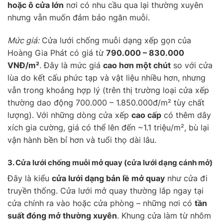
hoặc ô cửa lớn
nơi có nhu cầu qua lại thường xuyên
nhưng vẫn muốn đảm bảo ngăn muỗi.
Mức giá:
Cửa lưới chống muỗi dạng xếp gọn của
Hoàng Gia Phát có giá từ
790.000 – 830.000
VNĐ/m²
. Đây là mức giá
cao hơn một chút
so với cửa
lùa do kết cấu phức tạp và vật liệu nhiều hơn, nhưng
vẫn trong khoảng hợp lý (trên thị trường loại cửa xếp
thường dao động 700.000 – 1.850.000đ/m² tùy chất
lượng). Với những dòng cửa xếp
cao cấp
có thêm dây
xích gia cường, giá có thể lên đến ~1.1 triệu/m², bù lại
vận hành bền bỉ hơn và tuổi thọ dài lâu.
3. Cửa lưới chống muỗi
mở quay
(cửa lưới dạng cánh mở)
Đây là kiểu
cửa lưới dạng bản lề mở quay
như cửa đi
truyền thống. Cửa lưới mở quay thường lắp ngay tại
cửa chính ra vào hoặc cửa phòng – những nơi có
tần
suất đóng mở thường xuyên
. Khung cửa làm từ nhôm