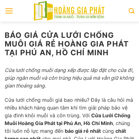
Skip
to
content
BÁO GIÁ CỬA LƯỚI CHỐNG
MUỖI GIÁ RẺ HOÀNG GIA PHÁT
TẠI PHÚ AN, HỒ CHÍ MINH
Cửa lưới chống muỗi dạng xếp được lắp đặt cho cửa đi,
giúp ngăn muỗi và côn trùng hiệu quả mà vẫn giữ không
gian thoáng sáng.
Cửa lưới chống muỗi giá bao nhiêu? Đây là câu hỏi mà
nhiều khách hàng quan tâm khi tìm giải pháp bảo vệ
gia đình khỏi muỗi và côn trùng. Với
Cửa Lưới Chống
Muỗi Hoàng Gia Phát tại Phú An, Hồ Chí Minh
, chúng
tôi luôn nỗ lực mang đến
báo giá rẻ nhất
cùng
chất
lượng cao nhất
cho mọi nhà. Cửa Lưới Hoàng Gia Phát