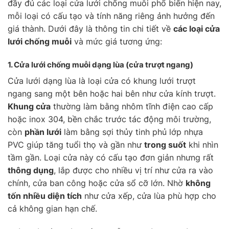
đầy đủ các loại cửa lưới chống muỗi phổ biến hiện nay,
mỗi loại có cấu tạo và tính năng riêng ảnh hưởng đến
giá thành. Dưới đây là thông tin chi tiết về
các loại cửa
lưới chống muỗi
và mức giá tương ứng:
1. Cửa lưới chống muỗi
dạng lùa
(cửa trượt ngang)
Cửa lưới dạng lùa là loại cửa có khung lưới trượt
ngang sang một bên hoặc hai bên như cửa kính trượt.
Khung cửa
thường làm bằng nhôm tĩnh điện cao cấp
hoặc inox 304, bền chắc trước tác động môi trường,
còn
phần lưới
làm bằng sợi thủy tinh phủ lớp nhựa
PVC giúp tăng tuổi thọ và gần như
trong suốt
khi nhìn
tầm gần. Loại cửa này có cấu tạo đơn giản nhưng rất
thông dụng
, lắp được cho nhiều vị trí như cửa ra vào
chính, cửa ban công hoặc cửa sổ cỡ lớn. Nhờ
không
tốn nhiều diện tích
như cửa xếp, cửa lùa phù hợp cho
cả không gian hạn chế.