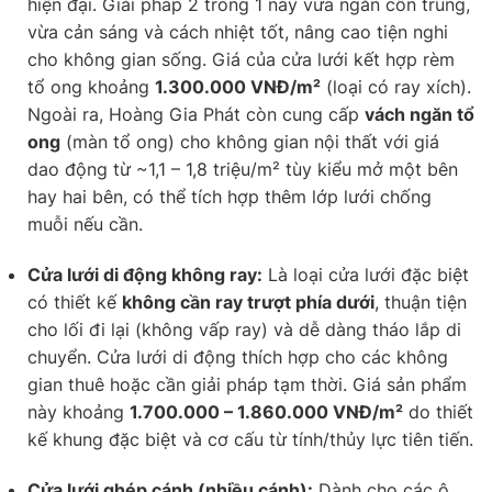
hiện đại. Giải pháp 2 trong 1 này vừa ngăn côn trùng,
vừa cản sáng và cách nhiệt tốt, nâng cao tiện nghi
cho không gian sống. Giá của cửa lưới kết hợp rèm
tổ ong khoảng
1.300.000 VNĐ/m²
(loại có ray xích).
Ngoài ra, Hoàng Gia Phát còn cung cấp
vách ngăn tổ
ong
(màn tổ ong) cho không gian nội thất với giá
dao động từ ~1,1 – 1,8 triệu/m² tùy kiểu mở một bên
hay hai bên, có thể tích hợp thêm lớp lưới chống
muỗi nếu cần.
Cửa lưới di động không ray:
Là loại cửa lưới đặc biệt
có thiết kế
không cần ray trượt phía dưới
, thuận tiện
cho lối đi lại (không vấp ray) và dễ dàng tháo lắp di
chuyển. Cửa lưới di động thích hợp cho các không
gian thuê hoặc cần giải pháp tạm thời. Giá sản phẩm
này khoảng
1.700.000 – 1.860.000 VNĐ/m²
do thiết
kế khung đặc biệt và cơ cấu từ tính/thủy lực tiên tiến.
Cửa lưới ghép cánh (nhiều cánh):
Dành cho các ô