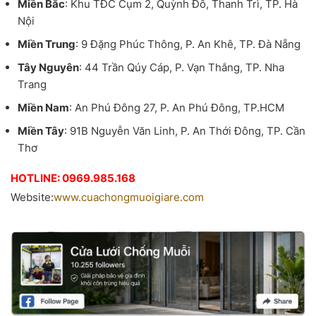
Miền Bắc
: Khu TĐC Cụm 2, Quỳnh Đô, Thanh Trì, TP. Hà
Nội
Miền Trung
: 9 Đặng Phúc Thông, P. An Khê, TP. Đà Nẵng
Tây Nguyên
: 44 Trần Qúy Cáp, P. Vạn Thắng, TP. Nha
Trang
Miền Nam
: An Phú Đông 27, P. An Phú Đông, TP.HCM
Miền Tây
: 91B Nguyễn Văn Linh, P. An Thới Đông, TP. Cần
Thơ
HOTLINE: 0969.985.168
Website:
www.cuachongmuoigiare.com