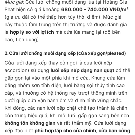
Mức giá:
Cửa lưới chống muỗi dạng lùa tại Hoàng Gia
Phát hiện có giá khoảng
680.000 – 740.000 VNĐ/m²
(giá ưu đãi có thể thấp hơn tùy thời điểm). Mức giá
này thuộc tầm trung trên thị trường và được đánh giá
là
hợp lý so với lợi ích
mà cửa lùa mang lại (độ bền
cao, tiện dụng)
2. Cửa lưới chống muỗi
dạng xếp
(cửa xếp gọn/pleated)
Cửa lưới dạng xếp (hay còn gọi là cửa lưới xếp
accordion) sử dụng
lưới xếp nếp dạng nan quạt
có thể
gấp gọn lại vào một phía khi mở cửa. Khung cửa làm
bằng nhôm sơn tĩnh điện, lưới bằng sợi thủy tinh cao
cấp, và thường có hệ thống ray trượt thông minh trên
dưới giúp cửa vận hành êm và định hình vững chắc.
Khi đóng, các nan lưới xếp chặt chẽ tạo thành lá chắn
côn trùng hiệu quả; khi mở, lưới gấp gọn sang bên nên
không tốn không gian
và rất thẩm mỹ. Cửa lưới dạng
xếp đặc biệt
phù hợp lắp cho cửa chính, cửa ban công