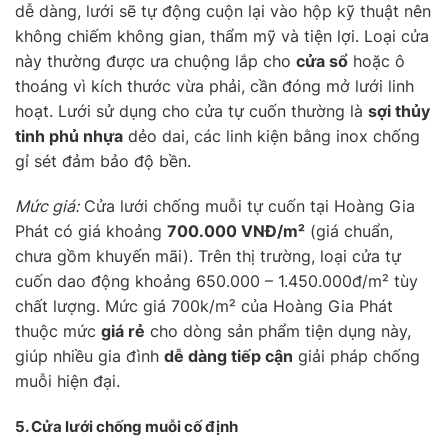
dễ dàng, lưới sẽ tự động cuộn lại vào hộp kỹ thuật nên
không chiếm không gian, thẩm mỹ và tiện lợi. Loại cửa
này thường được ưa chuộng lắp cho
cửa sổ
hoặc ô
thoáng vì kích thước vừa phải, cần đóng mở lưới linh
hoạt. Lưới sử dụng cho cửa tự cuốn thường là
sợi thủy
tinh phủ nhựa
dẻo dai, các linh kiện bằng inox chống
gỉ sét đảm bảo độ bền.
Mức giá:
Cửa lưới chống muỗi tự cuốn tại Hoàng Gia
Phát có giá khoảng
700.000 VNĐ/m²
(giá chuẩn,
chưa gồm khuyến mãi). Trên thị trường, loại cửa tự
cuốn dao động khoảng 650.000 – 1.450.000đ/m² tùy
chất lượng. Mức giá 700k/m² của Hoàng Gia Phát
thuộc mức
giá rẻ
cho dòng sản phẩm tiện dụng này,
giúp nhiều gia đình
dễ dàng tiếp cận
giải pháp chống
muỗi hiện đại.
5. Cửa lưới chống muỗi
cố định