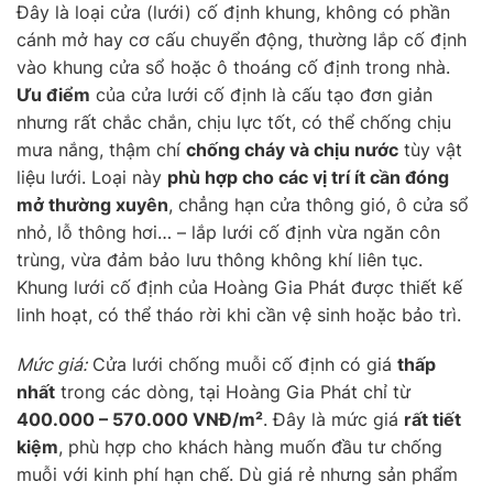
Đây là loại cửa (lưới) cố định khung, không có phần
cánh mở hay cơ cấu chuyển động, thường lắp cố định
vào khung cửa sổ hoặc ô thoáng cố định trong nhà.
Ưu điểm
của cửa lưới cố định là cấu tạo đơn giản
nhưng rất chắc chắn, chịu lực tốt, có thể chống chịu
mưa nắng, thậm chí
chống cháy và chịu nước
tùy vật
liệu lưới. Loại này
phù hợp cho các vị trí ít cần đóng
mở thường xuyên
, chẳng hạn cửa thông gió, ô cửa sổ
nhỏ, lỗ thông hơi… – lắp lưới cố định vừa ngăn côn
trùng, vừa đảm bảo lưu thông không khí liên tục.
Khung lưới cố định của Hoàng Gia Phát được thiết kế
linh hoạt, có thể tháo rời khi cần vệ sinh hoặc bảo trì.
Mức giá:
Cửa lưới chống muỗi cố định có giá
thấp
nhất
trong các dòng, tại Hoàng Gia Phát chỉ từ
400.000 – 570.000 VNĐ/m²
. Đây là mức giá
rất tiết
kiệm
, phù hợp cho khách hàng muốn đầu tư chống
muỗi với kinh phí hạn chế. Dù giá rẻ nhưng sản phẩm