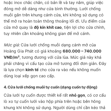
hoặc inox chắc chắn, có bản lề và tay nắm, giúp việc
đóng mở dễ dàng như cửa bình thường. Lưới chống
muỗi gắn trên khung cánh cửa, khi không sử dụng có
thể mở ra hoàn toàn thông thoáng lối đi. Ưu điểm của
cửa mở quay là
độ kín khít cao
, tiện lợi cho cửa chính,
tuy nhiên cần khoảng không gian để mở cánh.
Mức giá:
Cửa lưới chống muỗi dạng cánh mở của
Hoàng Gia Phát có giá khoảng
680.000 – 740.000
VNĐ/m²
, tương đương với cửa lùa. Mức giá này khá
phải chăng vì cấu tạo cửa mở tương đối đơn giản. Đây
là lựa chọn
kinh tế
cho cửa ra vào nếu không muốn
dùng loại xếp gọn cao cấp.
4. Cửa lưới chống muỗi
tự cuốn
(dạng cuốn tự động)
Cửa lưới tự cuốn được thiết kế rất
nhỏ gọn
, có cơ cấu
lò xo tự cuốn lưới vào hộp phía trên hoặc bên hông
khung khi không sử dụng. Người dùng chỉ cần kéo thả