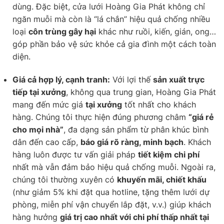
dùng. Đặc biệt, cửa lưới Hoàng Gia Phát không chỉ
ngăn muỗi mà còn là “lá chắn” hiệu quả chống nhiều
loại
côn trùng gây hại
khác như ruồi, kiến, gián, ong…
góp phần bảo vệ sức khỏe cả gia đình một cách toàn
diện.
Giá cả hợp lý, cạnh tranh:
Với lợi thế
sản xuất trực
tiếp tại xưởng
, không qua trung gian, Hoàng Gia Phát
mang đến mức giá
tại xưởng
tốt nhất cho khách
hàng. Chúng tôi thực hiện đúng phương châm
“giá rẻ
cho mọi nhà”
, đa dạng sản phẩm từ phân khúc bình
dân đến cao cấp,
báo giá rõ ràng, minh bạch
. Khách
hàng luôn được tư vấn giải pháp
tiết kiệm chi phí
nhất mà vẫn đảm bảo hiệu quả chống muỗi. Ngoài ra,
chúng tôi thường xuyên có
khuyến mãi, chiết khấu
(như giảm 5% khi đặt qua hotline, tặng thêm lưới dự
phòng, miễn phí vận chuyển lắp đặt, v.v.) giúp khách
hàng hưởng
giá trị cao nhất với chi phí thấp nhất tại