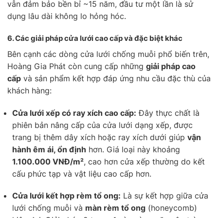
vẫn đảm bảo bền bỉ ~15 năm, đầu tư một lần là sử
dụng lâu dài không lo hỏng hóc.
6.
Các giải pháp cửa lưới cao cấp và đặc biệt khác
Bên cạnh các dòng cửa lưới chống muỗi phổ biến trên,
Hoàng Gia Phát còn cung cấp những
giải pháp cao
cấp
và sản phẩm kết hợp đáp ứng nhu cầu đặc thù của
khách hàng:
Cửa lưới xếp có ray xích cao cấp:
Đây thực chất là
phiên bản nâng cấp của cửa lưới dạng xếp, được
trang bị thêm dây xích hoặc ray xích dưới giúp
vận
hành êm ái, ổn định
hơn. Giá loại này khoảng
1.100.000 VNĐ/m²
, cao hơn cửa xếp thường do kết
cấu phức tạp và vật liệu cao cấp hơn.
Cửa lưới kết hợp rèm tổ ong:
Là sự kết hợp giữa cửa
lưới chống muỗi và
màn rèm tổ ong
(honeycomb)