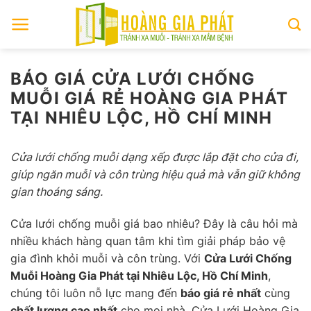
Skip
to
content
BÁO GIÁ CỬA LƯỚI CHỐNG
MUỖI GIÁ RẺ HOÀNG GIA PHÁT
TẠI NHIÊU LỘC, HỒ CHÍ MINH
Cửa lưới chống muỗi dạng xếp được lắp đặt cho cửa đi,
giúp ngăn muỗi và côn trùng hiệu quả mà vẫn giữ không
gian thoáng sáng.
Cửa lưới chống muỗi giá bao nhiêu? Đây là câu hỏi mà
nhiều khách hàng quan tâm khi tìm giải pháp bảo vệ
gia đình khỏi muỗi và côn trùng. Với
Cửa Lưới Chống
Muỗi Hoàng Gia Phát tại Nhiêu Lộc, Hồ Chí Minh
,
chúng tôi luôn nỗ lực mang đến
báo giá rẻ nhất
cùng
chất lượng cao nhất
cho mọi nhà. Cửa Lưới Hoàng Gia