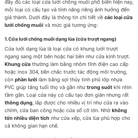
đầy đủ các loại cửa lưới chống muỗi phổ biến hiện nay,
mỗi loại có cấu tạo và tính năng riêng ảnh hưởng đến
giá thành. Dưới đây là thông tin chi tiết về
các loại cửa
lưới chống muỗi
và mức giá tương ứng:
1. Cửa lưới chống muỗi
dạng lùa
(cửa trượt ngang)
Cửa lưới dạng lùa là loại cửa có khung lưới trượt
ngang sang một bên hoặc hai bên như cửa kính trượt.
Khung cửa
thường làm bằng nhôm tĩnh điện cao cấp
hoặc inox 304, bền chắc trước tác động môi trường,
còn
phần lưới
làm bằng sợi thủy tinh phủ lớp nhựa
PVC giúp tăng tuổi thọ và gần như
trong suốt
khi nhìn
tầm gần. Loại cửa này có cấu tạo đơn giản nhưng rất
thông dụng
, lắp được cho nhiều vị trí như cửa ra vào
chính, cửa ban công hoặc cửa sổ cỡ lớn. Nhờ
không
tốn nhiều diện tích
như cửa xếp, cửa lùa phù hợp cho
cả không gian hạn chế.