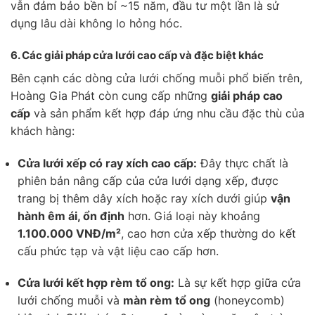
vẫn đảm bảo bền bỉ ~15 năm, đầu tư một lần là sử
dụng lâu dài không lo hỏng hóc.
6.
Các giải pháp cửa lưới cao cấp và đặc biệt khác
Bên cạnh các dòng cửa lưới chống muỗi phổ biến trên,
Hoàng Gia Phát còn cung cấp những
giải pháp cao
cấp
và sản phẩm kết hợp đáp ứng nhu cầu đặc thù của
khách hàng:
Cửa lưới xếp có ray xích cao cấp:
Đây thực chất là
phiên bản nâng cấp của cửa lưới dạng xếp, được
trang bị thêm dây xích hoặc ray xích dưới giúp
vận
hành êm ái, ổn định
hơn. Giá loại này khoảng
1.100.000 VNĐ/m²
, cao hơn cửa xếp thường do kết
cấu phức tạp và vật liệu cao cấp hơn.
Cửa lưới kết hợp rèm tổ ong:
Là sự kết hợp giữa cửa
lưới chống muỗi và
màn rèm tổ ong
(honeycomb)