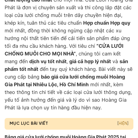
Phát là đơn vị chuyên sản xuất và thi công lắp đặt các
loại cửa lưới chống muỗi trên dây chuyền hiện đại,
khép kín, tuân thủ các tiêu chuẩn
Hợp chuẩn Hợp quy
mới nhất, đồng thời không ngừng cập nhật các xu
hướng nội thất tiên tiến để cải tiến sản phẩm đáp ứng
tối đa nhu cầu khách hàng. Với tiêu chí
“CỬA LƯỚI
CHỐNG MUỖI CHO MỌI NHÀ”
, chúng tôi cam kết
mang đến
dịch vụ tốt nhất
,
giá cả hợp lý nhất
và
sản
phẩm tốt nhất
đến tay quý khách hàng. Bài viết này sẽ
cung cấp bảng
báo giá cửa lưới chống muỗi Hoàng
Gia Phát tại Nhiêu Lộc, Hồ Chí Minh
mới nhất, kèm
theo thông tin chi tiết về các loại cửa lưới thông dụng,
yếu tố ảnh hưởng đến giá và lý do vì sao Hoàng Gia
Phát là lựa chọn uy tín hàng đầu hiện nay.
MỤC LỤC BÀI VIẾT
[
HIỆN
]
Bảng giá cửa lưới chống muỗi Hoàng Gia Phát 2025 tại