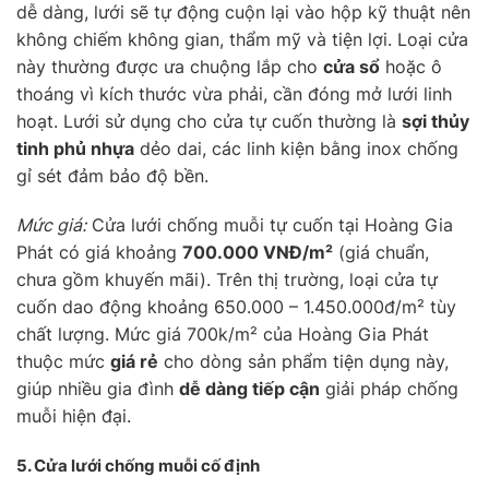
dễ dàng, lưới sẽ tự động cuộn lại vào hộp kỹ thuật nên
không chiếm không gian, thẩm mỹ và tiện lợi. Loại cửa
này thường được ưa chuộng lắp cho
cửa sổ
hoặc ô
thoáng vì kích thước vừa phải, cần đóng mở lưới linh
hoạt. Lưới sử dụng cho cửa tự cuốn thường là
sợi thủy
tinh phủ nhựa
dẻo dai, các linh kiện bằng inox chống
gỉ sét đảm bảo độ bền.
Mức giá:
Cửa lưới chống muỗi tự cuốn tại Hoàng Gia
Phát có giá khoảng
700.000 VNĐ/m²
(giá chuẩn,
chưa gồm khuyến mãi). Trên thị trường, loại cửa tự
cuốn dao động khoảng 650.000 – 1.450.000đ/m² tùy
chất lượng. Mức giá 700k/m² của Hoàng Gia Phát
thuộc mức
giá rẻ
cho dòng sản phẩm tiện dụng này,
giúp nhiều gia đình
dễ dàng tiếp cận
giải pháp chống
muỗi hiện đại.
5. Cửa lưới chống muỗi
cố định