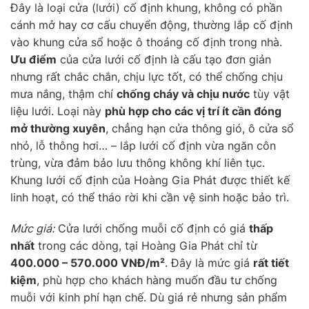
Đây là loại cửa (lưới) cố định khung, không có phần
cánh mở hay cơ cấu chuyển động, thường lắp cố định
vào khung cửa sổ hoặc ô thoáng cố định trong nhà.
Ưu điểm
của cửa lưới cố định là cấu tạo đơn giản
nhưng rất chắc chắn, chịu lực tốt, có thể chống chịu
mưa nắng, thậm chí
chống cháy và chịu nước
tùy vật
liệu lưới. Loại này
phù hợp cho các vị trí ít cần đóng
mở thường xuyên
, chẳng hạn cửa thông gió, ô cửa sổ
nhỏ, lỗ thông hơi… – lắp lưới cố định vừa ngăn côn
trùng, vừa đảm bảo lưu thông không khí liên tục.
Khung lưới cố định của Hoàng Gia Phát được thiết kế
linh hoạt, có thể tháo rời khi cần vệ sinh hoặc bảo trì.
Mức giá:
Cửa lưới chống muỗi cố định có giá
thấp
nhất
trong các dòng, tại Hoàng Gia Phát chỉ từ
400.000 – 570.000 VNĐ/m²
. Đây là mức giá
rất tiết
kiệm
, phù hợp cho khách hàng muốn đầu tư chống
muỗi với kinh phí hạn chế. Dù giá rẻ nhưng sản phẩm