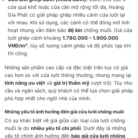
cửa quá khổ hoặc cửa cần mở rộng tối đa, Hoàng
Gia Phát có giải pháp ghép nhiều cánh cửa lưới lại
với nhau. Khi sử dụng, các cánh có thể đóng mở linh
hoạt nhưng vẫn đảm bảo
độ kín
chống muỗi. Giá cửa
lưới ghép cánh khoảng
1.780.000 – 1.900.000
VNĐ/m²
, tùy số lượng cánh ghép và độ phức tạp khi
thi công.
Những sản phẩm cao cấp và đặc biệt trên tuy có giá
cao hơn so với cửa lưới thông thường, nhưng mang lại
tính năng ưu việt
và
giá trị thẩm mỹ
vượt trội. Tùy nhu
cầu và ngân sách, quý khách có thể lựa chọn giải pháp
phù hợp nhất cho ngôi nhà của mình.
Những yếu tố ảnh hưởng đến giá cửa lưới chống muỗi
Có sự khác biệt về giá giữa các loại cửa lưới chống
muỗi là do
nhiều yếu tố chi phối
. Dưới đây là những
yếu tố chính ảnh hưởng đến
báo giá cửa lưới chống