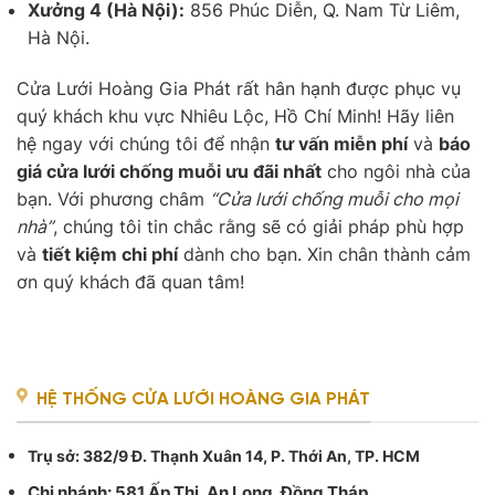
Xưởng 4 (Hà Nội):
856 Phúc Diễn, Q. Nam Từ Liêm,
Hà Nội.
Cửa Lưới Hoàng Gia Phát rất hân hạnh được phục vụ
quý khách khu vực Nhiêu Lộc, Hồ Chí Minh! Hãy liên
hệ ngay với chúng tôi để nhận
tư vấn miễn phí
và
báo
giá cửa lưới chống muỗi ưu đãi nhất
cho ngôi nhà của
bạn. Với phương châm
“Cửa lưới chống muỗi cho mọi
nhà”
, chúng tôi tin chắc rằng sẽ có giải pháp phù hợp
và
tiết kiệm chi phí
dành cho bạn. Xin chân thành cảm
ơn quý khách đã quan tâm!
HỆ THỐNG CỬA LƯỚI HOÀNG GIA PHÁT
Trụ sở
: 382/9 Đ. Thạnh Xuân 14, P. Thới An, TP. HCM
Chi nhánh: 581 Ấp Thị, An Long, Đồng Tháp