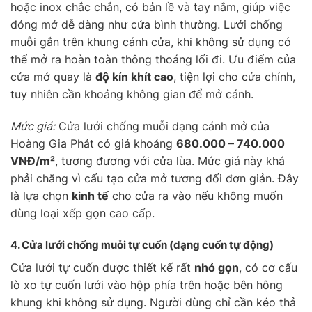
hoặc inox chắc chắn, có bản lề và tay nắm, giúp việc
đóng mở dễ dàng như cửa bình thường. Lưới chống
muỗi gắn trên khung cánh cửa, khi không sử dụng có
thể mở ra hoàn toàn thông thoáng lối đi. Ưu điểm của
cửa mở quay là
độ kín khít cao
, tiện lợi cho cửa chính,
tuy nhiên cần khoảng không gian để mở cánh.
Mức giá:
Cửa lưới chống muỗi dạng cánh mở của
Hoàng Gia Phát có giá khoảng
680.000 – 740.000
VNĐ/m²
, tương đương với cửa lùa. Mức giá này khá
phải chăng vì cấu tạo cửa mở tương đối đơn giản. Đây
là lựa chọn
kinh tế
cho cửa ra vào nếu không muốn
dùng loại xếp gọn cao cấp.
4. Cửa lưới chống muỗi
tự cuốn
(dạng cuốn tự động)
Cửa lưới tự cuốn được thiết kế rất
nhỏ gọn
, có cơ cấu
lò xo tự cuốn lưới vào hộp phía trên hoặc bên hông
khung khi không sử dụng. Người dùng chỉ cần kéo thả