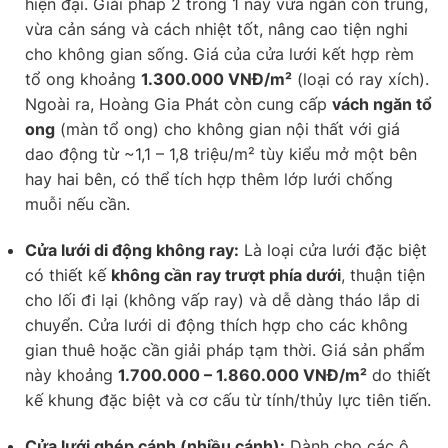
hiện đại. Giải pháp 2 trong 1 này vừa ngăn côn trùng,
vừa cản sáng và cách nhiệt tốt, nâng cao tiện nghi
cho không gian sống. Giá của cửa lưới kết hợp rèm
tổ ong khoảng
1.300.000 VNĐ/m²
(loại có ray xích).
Ngoài ra, Hoàng Gia Phát còn cung cấp
vách ngăn tổ
ong
(màn tổ ong) cho không gian nội thất với giá
dao động từ ~1,1 – 1,8 triệu/m² tùy kiểu mở một bên
hay hai bên, có thể tích hợp thêm lớp lưới chống
muỗi nếu cần.
Cửa lưới di động không ray:
Là loại cửa lưới đặc biệt
có thiết kế
không cần ray trượt phía dưới
, thuận tiện
cho lối đi lại (không vấp ray) và dễ dàng tháo lắp di
chuyển. Cửa lưới di động thích hợp cho các không
gian thuê hoặc cần giải pháp tạm thời. Giá sản phẩm
này khoảng
1.700.000 – 1.860.000 VNĐ/m²
do thiết
kế khung đặc biệt và cơ cấu từ tính/thủy lực tiên tiến.
Cửa lưới ghép cánh (nhiều cánh):
Dành cho các ô