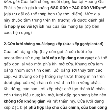
Mức giá:
Cửa lưới chống muỗi dạng lùa tại Hoàng Gia
Phát hiện có giá khoảng
680.000 – 740.000 VNĐ/m²
(giá ưu đãi có thể thấp hơn tùy thời điểm). Mức giá
này thuộc tầm trung trên thị trường và được đánh giá
là
hợp lý so với lợi ích
mà cửa lùa mang lại (độ bền
cao, tiện dụng)
2. Cửa lưới chống muỗi
dạng xếp
(cửa xếp gọn/pleated)
Cửa lưới dạng xếp (hay còn gọi là cửa lưới xếp
accordion) sử dụng
lưới xếp nếp dạng nan quạt
có thể
gấp gọn lại vào một phía khi mở cửa. Khung cửa làm
bằng nhôm sơn tĩnh điện, lưới bằng sợi thủy tinh cao
cấp, và thường có hệ thống ray trượt thông minh trên
dưới giúp cửa vận hành êm và định hình vững chắc.
Khi đóng, các nan lưới xếp chặt chẽ tạo thành lá chắn
côn trùng hiệu quả; khi mở, lưới gấp gọn sang bên nên
không tốn không gian
và rất thẩm mỹ. Cửa lưới dạng
xếp đặc biệt
phù hợp lắp cho cửa chính, cửa ban công