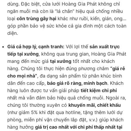
dùng. Đặc biệt, cửa lưới Hoàng Gia Phát không chỉ
ngăn muỗi mà còn là “lá chắn” hiệu quả chống nhiều
loại
côn trùng gây hại
khác như ruồi, kiến, gián, ong…
góp phần bảo vệ sức khỏe cả gia đình một cách toàn
diện.
Giá cả hợp lý, cạnh tranh:
Với lợi thế
sản xuất trực
tiếp tại xưởng
, không qua trung gian, Hoàng Gia Phát
mang đến mức giá
tại xưởng
tốt nhất cho khách
hàng. Chúng tôi thực hiện đúng phương châm
“giá rẻ
cho mọi nhà”
, đa dạng sản phẩm từ phân khúc bình
dân đến cao cấp,
báo giá rõ ràng, minh bạch
. Khách
hàng luôn được tư vấn giải pháp
tiết kiệm chi phí
nhất mà vẫn đảm bảo hiệu quả chống muỗi. Ngoài ra,
chúng tôi thường xuyên có
khuyến mãi, chiết khấu
(như giảm 5% khi đặt qua hotline, tặng thêm lưới dự
phòng, miễn phí vận chuyển lắp đặt, v.v.) giúp khách
hàng hưởng
giá trị cao nhất với chi phí thấp nhất tại