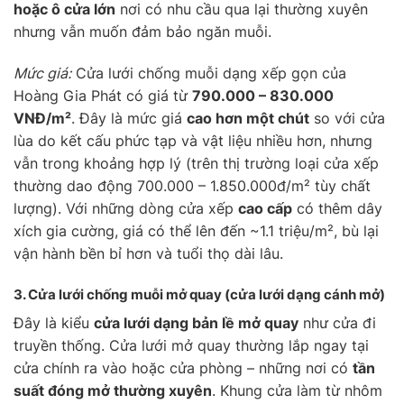
hoặc ô cửa lớn
nơi có nhu cầu qua lại thường xuyên
nhưng vẫn muốn đảm bảo ngăn muỗi.
Mức giá:
Cửa lưới chống muỗi dạng xếp gọn của
Hoàng Gia Phát có giá từ
790.000 – 830.000
VNĐ/m²
. Đây là mức giá
cao hơn một chút
so với cửa
lùa do kết cấu phức tạp và vật liệu nhiều hơn, nhưng
vẫn trong khoảng hợp lý (trên thị trường loại cửa xếp
thường dao động 700.000 – 1.850.000đ/m² tùy chất
lượng). Với những dòng cửa xếp
cao cấp
có thêm dây
xích gia cường, giá có thể lên đến ~1.1 triệu/m², bù lại
vận hành bền bỉ hơn và tuổi thọ dài lâu.
3. Cửa lưới chống muỗi
mở quay
(cửa lưới dạng cánh mở)
Đây là kiểu
cửa lưới dạng bản lề mở quay
như cửa đi
truyền thống. Cửa lưới mở quay thường lắp ngay tại
cửa chính ra vào hoặc cửa phòng – những nơi có
tần
suất đóng mở thường xuyên
. Khung cửa làm từ nhôm