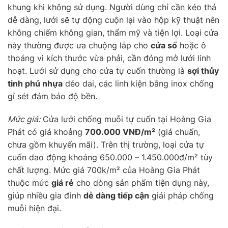
khung khi không sử dụng. Người dùng chỉ cần kéo thả
dễ dàng, lưới sẽ tự động cuộn lại vào hộp kỹ thuật nên
không chiếm không gian, thẩm mỹ và tiện lợi. Loại cửa
này thường được ưa chuộng lắp cho
cửa sổ
hoặc ô
thoáng vì kích thước vừa phải, cần đóng mở lưới linh
hoạt. Lưới sử dụng cho cửa tự cuốn thường là
sợi thủy
tinh phủ nhựa
dẻo dai, các linh kiện bằng inox chống
gỉ sét đảm bảo độ bền.
Mức giá:
Cửa lưới chống muỗi tự cuốn tại Hoàng Gia
Phát có giá khoảng
700.000 VNĐ/m²
(giá chuẩn,
chưa gồm khuyến mãi). Trên thị trường, loại cửa tự
cuốn dao động khoảng 650.000 – 1.450.000đ/m² tùy
chất lượng. Mức giá 700k/m² của Hoàng Gia Phát
thuộc mức
giá rẻ
cho dòng sản phẩm tiện dụng này,
giúp nhiều gia đình
dễ dàng tiếp cận
giải pháp chống
muỗi hiện đại.