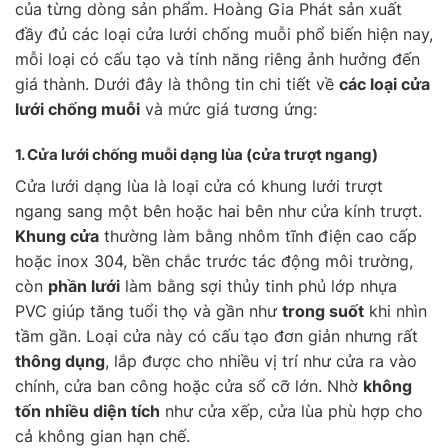
của từng dòng sản phẩm. Hoàng Gia Phát sản xuất
đầy đủ các loại cửa lưới chống muỗi phổ biến hiện nay,
mỗi loại có cấu tạo và tính năng riêng ảnh hưởng đến
giá thành. Dưới đây là thông tin chi tiết về
các loại cửa
lưới chống muỗi
và mức giá tương ứng:
1. Cửa lưới chống muỗi
dạng lùa
(cửa trượt ngang)
Cửa lưới dạng lùa là loại cửa có khung lưới trượt
ngang sang một bên hoặc hai bên như cửa kính trượt.
Khung cửa
thường làm bằng nhôm tĩnh điện cao cấp
hoặc inox 304, bền chắc trước tác động môi trường,
còn
phần lưới
làm bằng sợi thủy tinh phủ lớp nhựa
PVC giúp tăng tuổi thọ và gần như
trong suốt
khi nhìn
tầm gần. Loại cửa này có cấu tạo đơn giản nhưng rất
thông dụng
, lắp được cho nhiều vị trí như cửa ra vào
chính, cửa ban công hoặc cửa sổ cỡ lớn. Nhờ
không
tốn nhiều diện tích
như cửa xếp, cửa lùa phù hợp cho
cả không gian hạn chế.