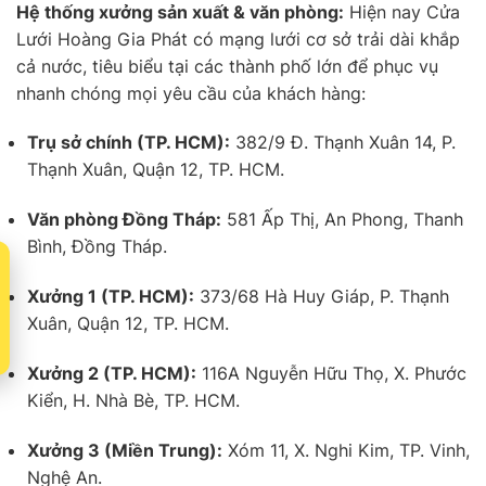
Hệ thống xưởng sản xuất & văn phòng:
Hiện nay Cửa
Lưới Hoàng Gia Phát có mạng lưới cơ sở trải dài khắp
cả nước, tiêu biểu tại các thành phố lớn để phục vụ
nhanh chóng mọi yêu cầu của khách hàng:
Trụ sở chính (TP. HCM):
382/9 Đ. Thạnh Xuân 14, P.
Thạnh Xuân, Quận 12, TP. HCM.
Văn phòng Đồng Tháp:
581 Ấp Thị, An Phong, Thanh
Bình, Đồng Tháp.
t
Xưởng 1 (TP. HCM):
373/68 Hà Huy Giáp, P. Thạnh
Xuân, Quận 12, TP. HCM.
Xưởng 2 (TP. HCM):
116A Nguyễn Hữu Thọ, X. Phước
Kiển, H. Nhà Bè, TP. HCM.
Xưởng 3 (Miền Trung):
Xóm 11, X. Nghi Kim, TP. Vinh,
Nghệ An.