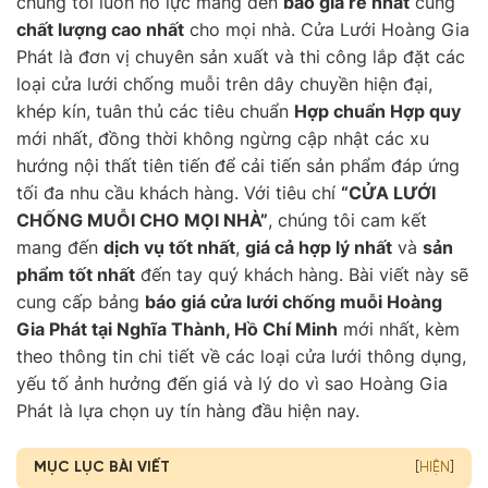
chúng tôi luôn nỗ lực mang đến
báo giá rẻ nhất
cùng
chất lượng cao nhất
cho mọi nhà. Cửa Lưới Hoàng Gia
Phát là đơn vị chuyên sản xuất và thi công lắp đặt các
loại cửa lưới chống muỗi trên dây chuyền hiện đại,
khép kín, tuân thủ các tiêu chuẩn
Hợp chuẩn Hợp quy
mới nhất, đồng thời không ngừng cập nhật các xu
hướng nội thất tiên tiến để cải tiến sản phẩm đáp ứng
tối đa nhu cầu khách hàng. Với tiêu chí
“CỬA LƯỚI
CHỐNG MUỖI CHO MỌI NHÀ”
, chúng tôi cam kết
mang đến
dịch vụ tốt nhất
,
giá cả hợp lý nhất
và
sản
phẩm tốt nhất
đến tay quý khách hàng. Bài viết này sẽ
cung cấp bảng
báo giá cửa lưới chống muỗi Hoàng
Gia Phát tại Nghĩa Thành, Hồ Chí Minh
mới nhất, kèm
theo thông tin chi tiết về các loại cửa lưới thông dụng,
yếu tố ảnh hưởng đến giá và lý do vì sao Hoàng Gia
Phát là lựa chọn uy tín hàng đầu hiện nay.
MỤC LỤC BÀI VIẾT
[
HIỆN
]