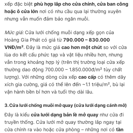
xếp đặc biệt
phù hợp lắp cho cửa chính, cửa ban công
hoặc ô cửa lớn
nơi có nhu cầu qua lại thường xuyên
nhưng vẫn muốn đảm bảo ngăn muỗi.
Mức giá:
Cửa lưới chống muỗi dạng xếp gọn của
Hoàng Gia Phát có giá từ
790.000 – 830.000
VNĐ/m²
. Đây là mức giá
cao hơn một chút
so với cửa
lùa do kết cấu phức tạp và vật liệu nhiều hơn, nhưng
vẫn trong khoảng hợp lý (trên thị trường loại cửa xếp
thường dao động 700.000 – 1.850.000đ/m² tùy chất
lượng). Với những dòng cửa xếp
cao cấp
có thêm dây
xích gia cường, giá có thể lên đến ~1.1 triệu/m², bù lại
vận hành bền bỉ hơn và tuổi thọ dài lâu.
3. Cửa lưới chống muỗi
mở quay
(cửa lưới dạng cánh mở)
Đây là kiểu
cửa lưới dạng bản lề mở quay
như cửa đi
truyền thống. Cửa lưới mở quay thường lắp ngay tại
cửa chính ra vào hoặc cửa phòng – những nơi có
tần