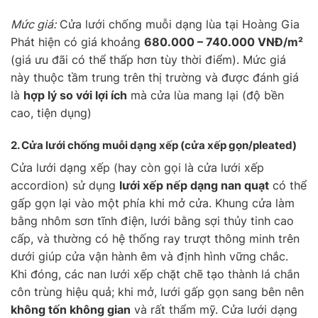
Mức giá:
Cửa lưới chống muỗi dạng lùa tại Hoàng Gia
Phát hiện có giá khoảng
680.000 – 740.000 VNĐ/m²
(giá ưu đãi có thể thấp hơn tùy thời điểm). Mức giá
này thuộc tầm trung trên thị trường và được đánh giá
là
hợp lý so với lợi ích
mà cửa lùa mang lại (độ bền
cao, tiện dụng)
2. Cửa lưới chống muỗi
dạng xếp
(cửa xếp gọn/pleated)
Cửa lưới dạng xếp (hay còn gọi là cửa lưới xếp
accordion) sử dụng
lưới xếp nếp dạng nan quạt
có thể
gấp gọn lại vào một phía khi mở cửa. Khung cửa làm
bằng nhôm sơn tĩnh điện, lưới bằng sợi thủy tinh cao
cấp, và thường có hệ thống ray trượt thông minh trên
dưới giúp cửa vận hành êm và định hình vững chắc.
Khi đóng, các nan lưới xếp chặt chẽ tạo thành lá chắn
côn trùng hiệu quả; khi mở, lưới gấp gọn sang bên nên
không tốn không gian
và rất thẩm mỹ. Cửa lưới dạng