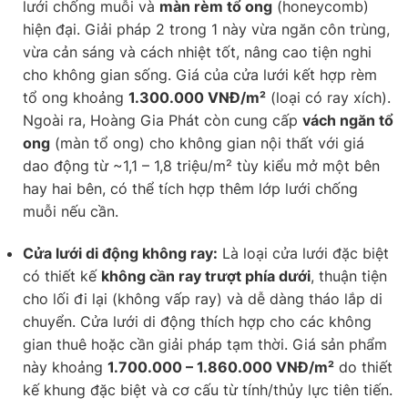
lưới chống muỗi và
màn rèm tổ ong
(honeycomb)
hiện đại. Giải pháp 2 trong 1 này vừa ngăn côn trùng,
vừa cản sáng và cách nhiệt tốt, nâng cao tiện nghi
cho không gian sống. Giá của cửa lưới kết hợp rèm
tổ ong khoảng
1.300.000 VNĐ/m²
(loại có ray xích).
Ngoài ra, Hoàng Gia Phát còn cung cấp
vách ngăn tổ
ong
(màn tổ ong) cho không gian nội thất với giá
dao động từ ~1,1 – 1,8 triệu/m² tùy kiểu mở một bên
hay hai bên, có thể tích hợp thêm lớp lưới chống
muỗi nếu cần.
Cửa lưới di động không ray:
Là loại cửa lưới đặc biệt
có thiết kế
không cần ray trượt phía dưới
, thuận tiện
cho lối đi lại (không vấp ray) và dễ dàng tháo lắp di
chuyển. Cửa lưới di động thích hợp cho các không
gian thuê hoặc cần giải pháp tạm thời. Giá sản phẩm
này khoảng
1.700.000 – 1.860.000 VNĐ/m²
do thiết
kế khung đặc biệt và cơ cấu từ tính/thủy lực tiên tiến.