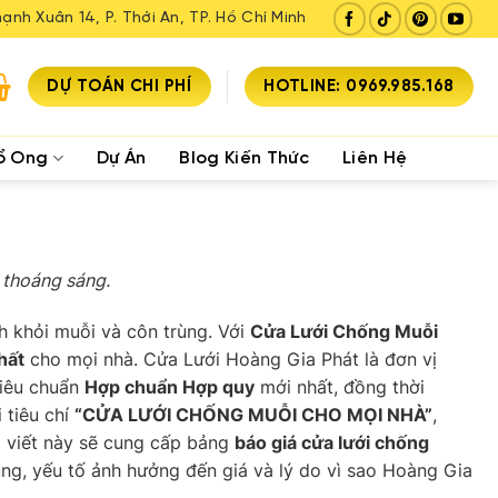
ạnh Xuân 14, P. Thới An, TP. Hồ Chí Minh
DỰ TOÁN CHI PHÍ
HOTLINE: 0969.985.168
ổ Ong
Dự Án
Blog Kiến Thức
Liên Hệ
 thoáng sáng.
h khỏi muỗi và côn trùng. Với
Cửa Lưới Chống Muỗi
hất
cho mọi nhà. Cửa Lưới Hoàng Gia Phát là đơn vị
tiêu chuẩn
Hợp chuẩn Hợp quy
mới nhất, đồng thời
 tiêu chí
“CỬA LƯỚI CHỐNG MUỖI CHO MỌI NHÀ”
,
i viết này sẽ cung cấp bảng
báo giá cửa lưới chống
dụng, yếu tố ảnh hưởng đến giá và lý do vì sao Hoàng Gia