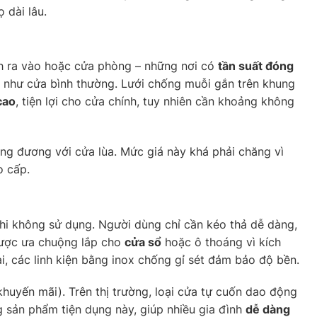
 dài lâu.
nh ra vào hoặc cửa phòng – những nơi có
tần suất đóng
g như cửa bình thường. Lưới chống muỗi gắn trên khung
cao
, tiện lợi cho cửa chính, tuy nhiên cần khoảng không
ơng đương với cửa lùa. Mức giá này khá phải chăng vì
o cấp.
khi không sử dụng. Người dùng chỉ cần kéo thả dễ dàng,
 được ưa chuộng lắp cho
cửa sổ
hoặc ô thoáng vì kích
, các linh kiện bằng inox chống gỉ sét đảm bảo độ bền.
huyến mãi). Trên thị trường, loại cửa tự cuốn dao động
sản phẩm tiện dụng này, giúp nhiều gia đình
dễ dàng