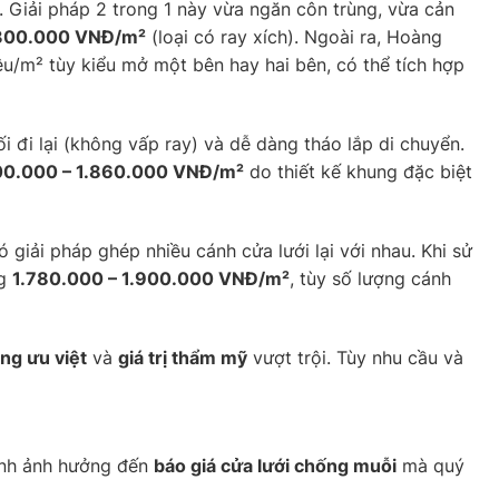
 Giải pháp 2 trong 1 này vừa ngăn côn trùng, vừa cản
300.000 VNĐ/m²
(loại có ray xích). Ngoài ra, Hoàng
iệu/m² tùy kiểu mở một bên hay hai bên, có thể tích hợp
lối đi lại (không vấp ray) và dễ dàng tháo lắp di chuyển.
00.000 – 1.860.000 VNĐ/m²
do thiết kế khung đặc biệt
iải pháp ghép nhiều cánh cửa lưới lại với nhau. Khi sử
ng
1.780.000 – 1.900.000 VNĐ/m²
, tùy số lượng cánh
ăng ưu việt
và
giá trị thẩm mỹ
vượt trội. Tùy nhu cầu và
hính ảnh hưởng đến
báo giá cửa lưới chống muỗi
mà quý