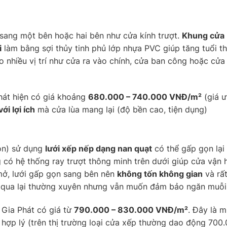
g sang một bên hoặc hai bên như cửa kính trượt.
Khung cửa
i
làm bằng sợi thủy tinh phủ lớp nhựa PVC giúp tăng tuổi 
o nhiều vị trí như cửa ra vào chính, cửa ban công hoặc cử
hát hiện có giá khoảng
680.000 – 740.000 VNĐ/m²
(giá ư
ới lợi ích
mà cửa lùa mang lại (độ bền cao, tiện dụng)
ion) sử dụng
lưới xếp nếp dạng nan quạt
có thể gấp gọn lại
ng có hệ thống ray trượt thông minh trên dưới giúp cửa vận
 mở, lưới gấp gọn sang bên nên
không tốn không gian
và rấ
 qua lại thường xuyên nhưng vẫn muốn đảm bảo ngăn muỗi
Gia Phát có giá từ
790.000 – 830.000 VNĐ/m²
. Đây là 
 hợp lý (trên thị trường loại cửa xếp thường dao động 700