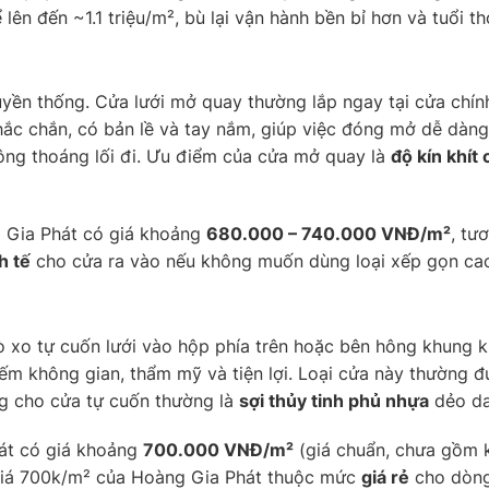
ên đến ~1.1 triệu/m², bù lại vận hành bền bỉ hơn và tuổi thọ
uyền thống. Cửa lưới mở quay thường lắp ngay tại cửa chí
hắc chắn, có bản lề và tay nắm, giúp việc đóng mở dễ dàn
ông thoáng lối đi. Ưu điểm của cửa mở quay là
độ kín khít 
 Gia Phát có giá khoảng
680.000 – 740.000 VNĐ/m²
, tư
h tế
cho cửa ra vào nếu không muốn dùng loại xếp gọn ca
lò xo tự cuốn lưới vào hộp phía trên hoặc bên hông khung 
hiếm không gian, thẩm mỹ và tiện lợi. Loại cửa này thường
ng cho cửa tự cuốn thường là
sợi thủy tinh phủ nhựa
dẻo dai
át có giá khoảng
700.000 VNĐ/m²
(giá chuẩn, chưa gồm k
giá 700k/m² của Hoàng Gia Phát thuộc mức
giá rẻ
cho dòng 