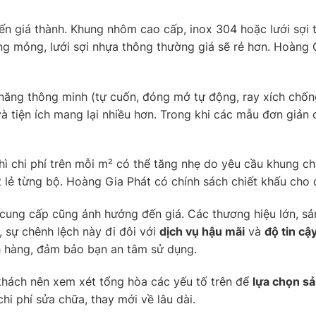
đến giá thành. Khung nhôm cao cấp, inox 304 hoặc lưới sợi
g mỏng, lưới sợi nhựa thông thường giá sẽ rẻ hơn. Hoàng G
 năng thông minh (tự cuốn, đóng mở tự động, ray xích chốn
à tiện ích mang lại nhiều hơn. Trong khi các mẫu đơn giản
thì chi phí trên mỗi m² có thể tăng nhẹ do yêu cầu khung c
 lẻ từng bộ. Hoàng Gia Phát có chính sách chiết khấu cho
 cung cấp cũng ảnh hưởng đến giá. Các thương hiệu lớn, 
, sự chênh lệch này đi đôi với
dịch vụ hậu mãi
và
độ tin cậ
 hàng, đảm bảo bạn an tâm sử dụng.
 khách nên xem xét tổng hòa các yếu tố trên để
lựa chọn s
i phí sửa chữa, thay mới về lâu dài.