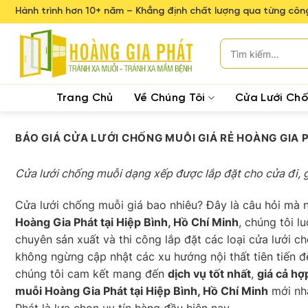
Skip
Hành trình hơn 10+ năm – Khẳng định chất lượng qua từng công
to
content
Tìm
kiếm:
Trang Chủ
Về Chúng Tôi
Cửa Lưới Ch
BÁO GIÁ CỬA LƯỚI CHỐNG MUỖI GIÁ RẺ HOÀNG GIA PH
Cửa lưới chống muỗi dạng xếp được lắp đặt cho cửa đi, 
Cửa lưới chống muỗi giá bao nhiêu? Đây là câu hỏi mà n
Hoàng Gia Phát tại Hiệp Bình, Hồ Chí Minh
, chúng tôi 
chuyên sản xuất và thi công lắp đặt các loại cửa lưới c
không ngừng cập nhật các xu hướng nội thất tiên tiến đ
chúng tôi cam kết mang đến
dịch vụ tốt nhất
,
giá cả hợ
muỗi Hoàng Gia Phát tại Hiệp Bình, Hồ Chí Minh
mới nhấ
Phát là lựa chọn uy tín hàng đầu hiện nay.