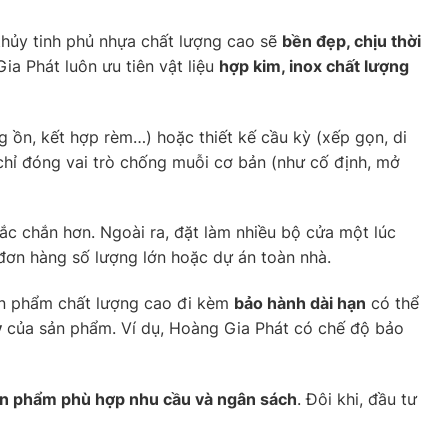
 thủy tinh phủ nhựa chất lượng cao sẽ
bền đẹp, chịu thời
ia Phát luôn ưu tiên vật liệu
hợp kim, inox chất lượng
g ồn, kết hợp rèm…) hoặc thiết kế cầu kỳ (xếp gọn, di
 chỉ đóng vai trò chống muỗi cơ bản (như cố định, mở
hắc chắn hơn. Ngoài ra, đặt làm nhiều bộ cửa một lúc
 đơn hàng số lượng lớn hoặc dự án toàn nhà.
sản phẩm chất lượng cao đi kèm
bảo hành dài hạn
có thể
y
của sản phẩm. Ví dụ, Hoàng Gia Phát có chế độ bảo
ản phẩm phù hợp nhu cầu và ngân sách
. Đôi khi, đầu tư