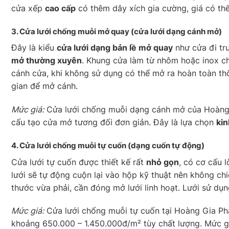
cửa xếp
cao cấp
có thêm dây xích gia cường, giá có thể l
3. Cửa lưới chống muỗi
mở quay
(cửa lưới dạng cánh mở)
Đây là kiểu
cửa lưới dạng bản lề mở quay
như cửa đi tr
mở thường xuyên
. Khung cửa làm từ nhôm hoặc inox c
cánh cửa, khi không sử dụng có thể mở ra hoàn toàn th
gian để mở cánh.
Mức giá:
Cửa lưới chống muỗi dạng cánh mở của Hoàng
cấu tạo cửa mở tương đối đơn giản. Đây là lựa chọn
kin
4. Cửa lưới chống muỗi
tự cuốn
(dạng cuốn tự động)
Cửa lưới tự cuốn được thiết kế rất
nhỏ gọn
, có cơ cấu 
lưới sẽ tự động cuộn lại vào hộp kỹ thuật nên không c
thước vừa phải, cần đóng mở lưới linh hoạt. Lưới sử dụ
Mức giá:
Cửa lưới chống muỗi tự cuốn tại Hoàng Gia Ph
khoảng 650.000 – 1.450.000đ/m² tùy chất lượng. Mức 