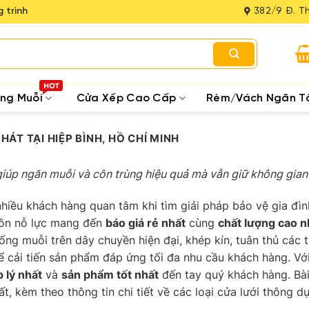
 trình
382/9 Đ. Th
ống Muỗi
Cửa Xếp Cao Cấp
Rèm/Vách Ngăn T
ÁT TẠI HIỆP BÌNH, HỒ CHÍ MINH
giúp ngăn muỗi và côn trùng hiệu quả mà vẫn giữ không gian
hiều khách hàng quan tâm khi tìm giải pháp bảo vệ gia đìn
luôn nỗ lực mang đến
báo giá rẻ nhất
cùng
chất lượng cao n
hống muỗi trên dây chuyền hiện đại, khép kín, tuân thủ các 
ể cải tiến sản phẩm đáp ứng tối đa nhu cầu khách hàng. Với
p lý nhất
và
sản phẩm tốt nhất
đến tay quý khách hàng. Bà
t, kèm theo thông tin chi tiết về các loại cửa lưới thông 