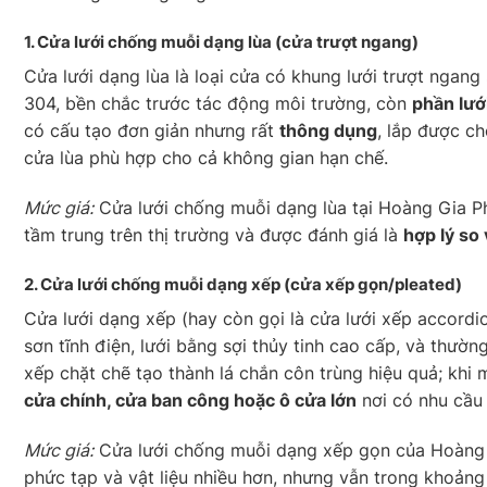
1. Cửa lưới chống muỗi
dạng lùa
(cửa trượt ngang)
Cửa lưới dạng lùa là loại cửa có khung lưới trượt ngan
304, bền chắc trước tác động môi trường, còn
phần lướ
có cấu tạo đơn giản nhưng rất
thông dụng
, lắp được ch
cửa lùa phù hợp cho cả không gian hạn chế.
Mức giá:
Cửa lưới chống muỗi dạng lùa tại Hoàng Gia P
tầm trung trên thị trường và được đánh giá là
hợp lý so v
2. Cửa lưới chống muỗi
dạng xếp
(cửa xếp gọn/pleated)
Cửa lưới dạng xếp (hay còn gọi là cửa lưới xếp accord
sơn tĩnh điện, lưới bằng sợi thủy tinh cao cấp, và thườ
xếp chặt chẽ tạo thành lá chắn côn trùng hiệu quả; khi
cửa chính, cửa ban công hoặc ô cửa lớn
nơi có nhu cầu
Mức giá:
Cửa lưới chống muỗi dạng xếp gọn của Hoàng 
phức tạp và vật liệu nhiều hơn, nhưng vẫn trong khoảng