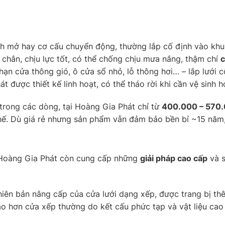
ánh mở hay cơ cấu chuyển động, thường lắp cố định vào kh
 chắn, chịu lực tốt, có thể chống chịu mưa nắng, thậm chí
c
 hạn cửa thông gió, ô cửa sổ nhỏ, lỗ thông hơi… – lắp lưới
t được thiết kế linh hoạt, có thể tháo rời khi cần vệ sinh h
trong các dòng, tại Hoàng Gia Phát chỉ từ
400.000 – 570
ế. Dù giá rẻ nhưng sản phẩm vẫn đảm bảo bền bỉ ~15 năm, 
, Hoàng Gia Phát còn cung cấp những
giải pháp cao cấp
và s
hiên bản nâng cấp của cửa lưới dạng xếp, được trang bị th
ao hơn cửa xếp thường do kết cấu phức tạp và vật liệu cao