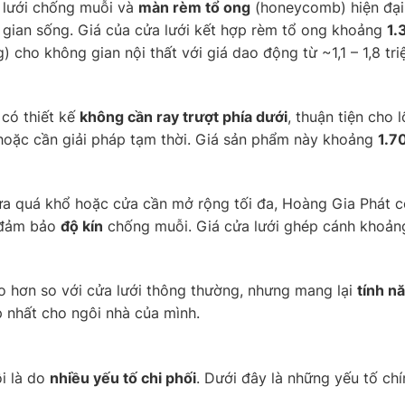
 lưới chống muỗi và
màn rèm tổ ong
(honeycomb) hiện đại.
g gian sống. Giá của cửa lưới kết hợp rèm tổ ong khoảng
1.
 cho không gian nội thất với giá dao động từ ~1,1 – 1,8 tr
 có thiết kế
không cần ray trượt phía dưới
, thuận tiện cho 
 hoặc cần giải pháp tạm thời. Giá sản phẩm này khoảng
1.7
 quá khổ hoặc cửa cần mở rộng tối đa, Hoàng Gia Phát có g
n đảm bảo
độ kín
chống muỗi. Giá cửa lưới ghép cánh khoả
o hơn so với cửa lưới thông thường, nhưng mang lại
tính n
p nhất cho ngôi nhà của mình.
ỗi là do
nhiều yếu tố chi phối
. Dưới đây là những yếu tố c