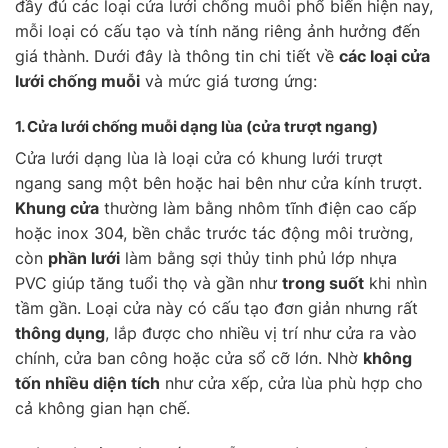
đầy đủ các loại cửa lưới chống muỗi phổ biến hiện nay,
mỗi loại có cấu tạo và tính năng riêng ảnh hưởng đến
giá thành. Dưới đây là thông tin chi tiết về
các loại cửa
lưới chống muỗi
và mức giá tương ứng:
1. Cửa lưới chống muỗi
dạng lùa
(cửa trượt ngang)
Cửa lưới dạng lùa là loại cửa có khung lưới trượt
ngang sang một bên hoặc hai bên như cửa kính trượt.
Khung cửa
thường làm bằng nhôm tĩnh điện cao cấp
hoặc inox 304, bền chắc trước tác động môi trường,
còn
phần lưới
làm bằng sợi thủy tinh phủ lớp nhựa
PVC giúp tăng tuổi thọ và gần như
trong suốt
khi nhìn
tầm gần. Loại cửa này có cấu tạo đơn giản nhưng rất
thông dụng
, lắp được cho nhiều vị trí như cửa ra vào
chính, cửa ban công hoặc cửa sổ cỡ lớn. Nhờ
không
tốn nhiều diện tích
như cửa xếp, cửa lùa phù hợp cho
cả không gian hạn chế.