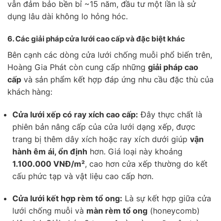
vẫn đảm bảo bền bỉ ~15 năm, đầu tư một lần là sử
dụng lâu dài không lo hỏng hóc.
6.
Các giải pháp cửa lưới cao cấp và đặc biệt khác
Bên cạnh các dòng cửa lưới chống muỗi phổ biến trên,
Hoàng Gia Phát còn cung cấp những
giải pháp cao
cấp
và sản phẩm kết hợp đáp ứng nhu cầu đặc thù của
khách hàng:
Cửa lưới xếp có ray xích cao cấp:
Đây thực chất là
phiên bản nâng cấp của cửa lưới dạng xếp, được
trang bị thêm dây xích hoặc ray xích dưới giúp
vận
hành êm ái, ổn định
hơn. Giá loại này khoảng
1.100.000 VNĐ/m²
, cao hơn cửa xếp thường do kết
cấu phức tạp và vật liệu cao cấp hơn.
Cửa lưới kết hợp rèm tổ ong:
Là sự kết hợp giữa cửa
lưới chống muỗi và
màn rèm tổ ong
(honeycomb)