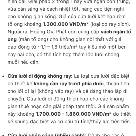
hiện đại. Giải pháp 2 trong 1 này vừa ngăn côn trùng,
vừa cản sáng và cách nhiệt tốt, nâng cao tiện nghi
cho không gian sống. Giá của cửa lưới kết hợp rèm
tổ ong khoảng
1.300.000 VNĐ/m²
(loại có ray xích).
Ngoài ra, Hoàng Gia Phát còn cung cấp
vách ngăn tổ
ong
(màn tổ ong) cho không gian nội thất với giá
dao động từ ~1,1 – 1,8 triệu/m² tùy kiểu mở một bên
hay hai bên, có thể tích hợp thêm lớp lưới chống
muỗi nếu cần.
Cửa lưới di động không ray:
Là loại cửa lưới đặc biệt
có thiết kế
không cần ray trượt phía dưới
, thuận tiện
cho lối đi lại (không vấp ray) và dễ dàng tháo lắp di
chuyển. Cửa lưới di động thích hợp cho các không
gian thuê hoặc cần giải pháp tạm thời. Giá sản phẩm
này khoảng
1.700.000 – 1.860.000 VNĐ/m²
do thiết
kế khung đặc biệt và cơ cấu từ tính/thủy lực tiên tiến.
Cửa lưới ghép cánh (nhiều cánh):
Dành cho các ô