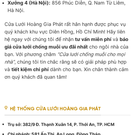
Xưởng 4 (Hà Nội):
856 Phúc Diễn, Q. Nam Từ Liêm,
Hà Nội.
Cửa Lưới Hoàng Gia Phát rất hân hạnh được phục vụ
quý khách khu vực Diên Hồng, Hồ Chí Minh! Hãy liên
hệ ngay với chúng tôi để nhận
tư vấn miễn phí
và
báo
giá cửa lưới chống muỗi ưu đãi nhất
cho ngôi nhà của
bạn. Với phương châm
“Cửa lưới chống muỗi cho mọi
nhà”
, chúng tôi tin chắc rằng sẽ có giải pháp phù hợp
và
tiết kiệm chi phí
dành cho bạn. Xin chân thành cảm
ơn quý khách đã quan tâm!
HỆ THỐNG CỬA LƯỚI HOÀNG GIA PHÁT
Trụ sở
: 382/9 Đ. Thạnh Xuân 14, P. Thới An, TP. HCM
Chi nhánh: 581 Ấp Thị, An Long, Đồng Tháp