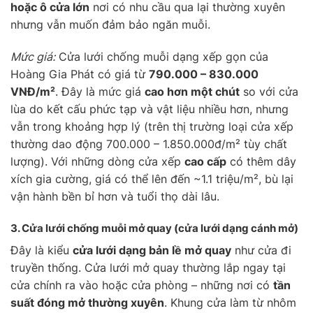
hoặc ô cửa lớn
nơi có nhu cầu qua lại thường xuyên
nhưng vẫn muốn đảm bảo ngăn muỗi.
Mức giá:
Cửa lưới chống muỗi dạng xếp gọn của
Hoàng Gia Phát có giá từ
790.000 – 830.000
VNĐ/m²
. Đây là mức giá
cao hơn một chút
so với cửa
lùa do kết cấu phức tạp và vật liệu nhiều hơn, nhưng
vẫn trong khoảng hợp lý (trên thị trường loại cửa xếp
thường dao động 700.000 – 1.850.000đ/m² tùy chất
lượng). Với những dòng cửa xếp
cao cấp
có thêm dây
xích gia cường, giá có thể lên đến ~1.1 triệu/m², bù lại
vận hành bền bỉ hơn và tuổi thọ dài lâu.
3. Cửa lưới chống muỗi
mở quay
(cửa lưới dạng cánh mở)
Đây là kiểu
cửa lưới dạng bản lề mở quay
như cửa đi
truyền thống. Cửa lưới mở quay thường lắp ngay tại
cửa chính ra vào hoặc cửa phòng – những nơi có
tần
suất đóng mở thường xuyên
. Khung cửa làm từ nhôm