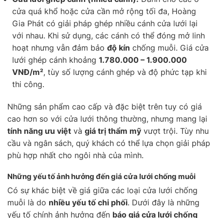
cửa quá khổ hoặc cửa cần mở rộng tối đa, Hoàng
Gia Phát có giải pháp ghép nhiều cánh cửa lưới lại
với nhau. Khi sử dụng, các cánh có thể đóng mở linh
hoạt nhưng vẫn đảm bảo
độ kín
chống muỗi. Giá cửa
lưới ghép cánh khoảng
1.780.000 – 1.900.000
VNĐ/m²
, tùy số lượng cánh ghép và độ phức tạp khi
thi công.
Những sản phẩm cao cấp và đặc biệt trên tuy có giá
cao hơn so với cửa lưới thông thường, nhưng mang lại
tính năng ưu việt
và
giá trị thẩm mỹ
vượt trội. Tùy nhu
cầu và ngân sách, quý khách có thể lựa chọn giải pháp
phù hợp nhất cho ngôi nhà của mình.
Những yếu tố ảnh hưởng đến giá cửa lưới chống muỗi
Có sự khác biệt về giá giữa các loại cửa lưới chống
muỗi là do
nhiều yếu tố chi phối
. Dưới đây là những
yếu tố chính ảnh hưởng đến
báo giá cửa lưới chống