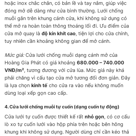
hoặc inox chắc chắn, có bản lề và tay nắm, giúp việc
đóng mở dễ dàng như cửa bình thường. Lưới chống
muỗi gắn trên khung cánh cửa, khi không sử dụng có
thể mở ra hoàn toàn thông thoáng lối đi. Ưu điểm của
cửa mở quay là
độ kín khít cao
, tiện lợi cho cửa chính,
tuy nhiên cần khoảng không gian để mở cánh.
Mức giá:
Cửa lưới chống muỗi dạng cánh mở của
Hoàng Gia Phát có giá khoảng
680.000 – 740.000
VNĐ/m²
, tương đương với cửa lùa. Mức giá này khá
phải chăng vì cấu tạo cửa mở tương đối đơn giản. Đây
là lựa chọn
kinh tế
cho cửa ra vào nếu không muốn
dùng loại xếp gọn cao cấp.
4. Cửa lưới chống muỗi
tự cuốn
(dạng cuốn tự động)
Cửa lưới tự cuốn được thiết kế rất
nhỏ gọn
, có cơ cấu
lò xo tự cuốn lưới vào hộp phía trên hoặc bên hông
khung khi không sử dụng. Người dùng chỉ cần kéo thả