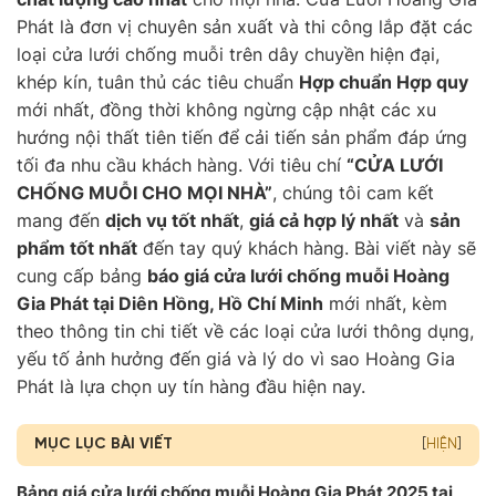
Phát là đơn vị chuyên sản xuất và thi công lắp đặt các
loại cửa lưới chống muỗi trên dây chuyền hiện đại,
khép kín, tuân thủ các tiêu chuẩn
Hợp chuẩn Hợp quy
mới nhất, đồng thời không ngừng cập nhật các xu
hướng nội thất tiên tiến để cải tiến sản phẩm đáp ứng
tối đa nhu cầu khách hàng. Với tiêu chí
“CỬA LƯỚI
CHỐNG MUỖI CHO MỌI NHÀ”
, chúng tôi cam kết
mang đến
dịch vụ tốt nhất
,
giá cả hợp lý nhất
và
sản
phẩm tốt nhất
đến tay quý khách hàng. Bài viết này sẽ
cung cấp bảng
báo giá cửa lưới chống muỗi Hoàng
Gia Phát tại Diên Hồng, Hồ Chí Minh
mới nhất, kèm
theo thông tin chi tiết về các loại cửa lưới thông dụng,
yếu tố ảnh hưởng đến giá và lý do vì sao Hoàng Gia
Phát là lựa chọn uy tín hàng đầu hiện nay.
MỤC LỤC BÀI VIẾT
[
HIỆN
]
Bảng giá cửa lưới chống muỗi Hoàng Gia Phát 2025 tại