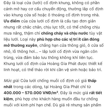
Đây là loại cửa (lưới) cố định khung, không có phần
cánh mở hay cơ cấu chuyển động, thường lắp cố định
vào khung cửa sổ hoặc ô thoáng cố định trong nhà.
Ưu điểm
của cửa lưới cố định là cấu tạo đơn giản
nhưng rất chắc chắn, chịu lực tốt, có thể chống chịu
mưa nắng, thậm chí
chống cháy và chịu nước
tùy vật
liệu lưới. Loại này
phù hợp cho các vị trí ít cần đóng
mở thường xuyên
, chẳng hạn cửa thông gió, ô cửa sổ
nhỏ, lỗ thông hơi… – lắp lưới cố định vừa ngăn côn
trùng, vừa đảm bảo lưu thông không khí liên tục.
Khung lưới cố định của Hoàng Gia Phát được thiết kế
linh hoạt, có thể tháo rời khi cần vệ sinh hoặc bảo trì.
Mức giá:
Cửa lưới chống muỗi cố định có giá
thấp
nhất
trong các dòng, tại Hoàng Gia Phát chỉ từ
400.000 – 570.000 VNĐ/m²
. Đây là mức giá
rất tiết
kiệm
, phù hợp cho khách hàng muốn đầu tư chống
muỗi với kinh phí hạn chế. Dù giá rẻ nhưng sản phẩm