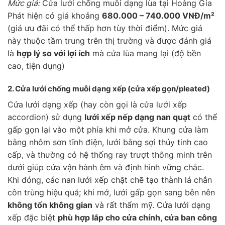
Mức giá:
Cửa lưới chống muỗi dạng lùa tại Hoàng Gia
Phát hiện có giá khoảng
680.000 – 740.000 VNĐ/m²
(giá ưu đãi có thể thấp hơn tùy thời điểm). Mức giá
này thuộc tầm trung trên thị trường và được đánh giá
là
hợp lý so với lợi ích
mà cửa lùa mang lại (độ bền
cao, tiện dụng)
2. Cửa lưới chống muỗi
dạng xếp
(cửa xếp gọn/pleated)
Cửa lưới dạng xếp (hay còn gọi là cửa lưới xếp
accordion) sử dụng
lưới xếp nếp dạng nan quạt
có thể
gấp gọn lại vào một phía khi mở cửa. Khung cửa làm
bằng nhôm sơn tĩnh điện, lưới bằng sợi thủy tinh cao
cấp, và thường có hệ thống ray trượt thông minh trên
dưới giúp cửa vận hành êm và định hình vững chắc.
Khi đóng, các nan lưới xếp chặt chẽ tạo thành lá chắn
côn trùng hiệu quả; khi mở, lưới gấp gọn sang bên nên
không tốn không gian
và rất thẩm mỹ. Cửa lưới dạng
xếp đặc biệt
phù hợp lắp cho cửa chính, cửa ban công