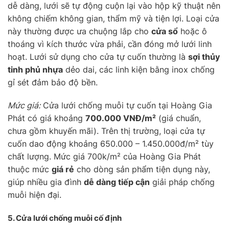
dễ dàng, lưới sẽ tự động cuộn lại vào hộp kỹ thuật nên
không chiếm không gian, thẩm mỹ và tiện lợi. Loại cửa
này thường được ưa chuộng lắp cho
cửa sổ
hoặc ô
thoáng vì kích thước vừa phải, cần đóng mở lưới linh
hoạt. Lưới sử dụng cho cửa tự cuốn thường là
sợi thủy
tinh phủ nhựa
dẻo dai, các linh kiện bằng inox chống
gỉ sét đảm bảo độ bền.
Mức giá:
Cửa lưới chống muỗi tự cuốn tại Hoàng Gia
Phát có giá khoảng
700.000 VNĐ/m²
(giá chuẩn,
chưa gồm khuyến mãi). Trên thị trường, loại cửa tự
cuốn dao động khoảng 650.000 – 1.450.000đ/m² tùy
chất lượng. Mức giá 700k/m² của Hoàng Gia Phát
thuộc mức
giá rẻ
cho dòng sản phẩm tiện dụng này,
giúp nhiều gia đình
dễ dàng tiếp cận
giải pháp chống
muỗi hiện đại.
5. Cửa lưới chống muỗi
cố định