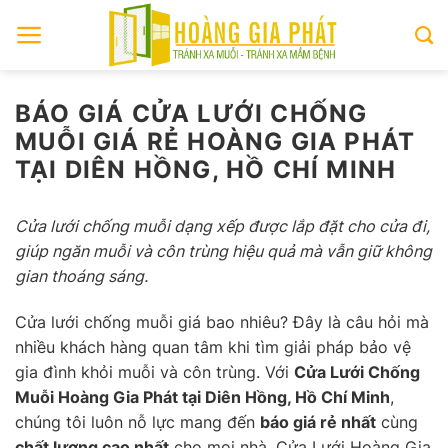
Skip
to
content
BÁO GIÁ CỬA LƯỚI CHỐNG
MUỖI GIÁ RẺ HOÀNG GIA PHÁT
TẠI DIÊN HỒNG, HỒ CHÍ MINH
Cửa lưới chống muỗi dạng xếp được lắp đặt cho cửa đi,
giúp ngăn muỗi và côn trùng hiệu quả mà vẫn giữ không
gian thoáng sáng.
Cửa lưới chống muỗi giá bao nhiêu? Đây là câu hỏi mà
nhiều khách hàng quan tâm khi tìm giải pháp bảo vệ
gia đình khỏi muỗi và côn trùng. Với
Cửa Lưới Chống
Muỗi Hoàng Gia Phát tại Diên Hồng, Hồ Chí Minh
,
chúng tôi luôn nỗ lực mang đến
báo giá rẻ nhất
cùng
chất lượng cao nhất
cho mọi nhà. Cửa Lưới Hoàng Gia