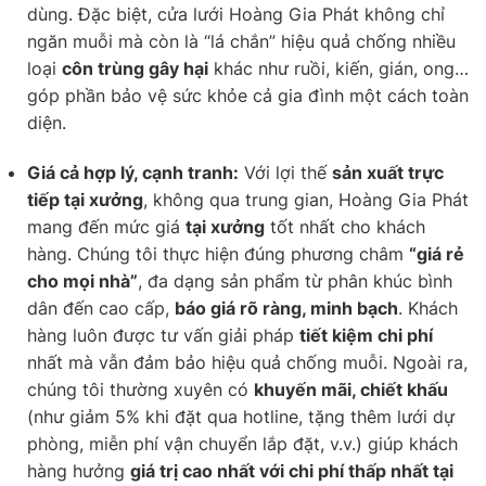
dùng. Đặc biệt, cửa lưới Hoàng Gia Phát không chỉ
ngăn muỗi mà còn là “lá chắn” hiệu quả chống nhiều
loại
côn trùng gây hại
khác như ruồi, kiến, gián, ong…
góp phần bảo vệ sức khỏe cả gia đình một cách toàn
diện.
Giá cả hợp lý, cạnh tranh:
Với lợi thế
sản xuất trực
tiếp tại xưởng
, không qua trung gian, Hoàng Gia Phát
mang đến mức giá
tại xưởng
tốt nhất cho khách
hàng. Chúng tôi thực hiện đúng phương châm
“giá rẻ
cho mọi nhà”
, đa dạng sản phẩm từ phân khúc bình
dân đến cao cấp,
báo giá rõ ràng, minh bạch
. Khách
hàng luôn được tư vấn giải pháp
tiết kiệm chi phí
nhất mà vẫn đảm bảo hiệu quả chống muỗi. Ngoài ra,
chúng tôi thường xuyên có
khuyến mãi, chiết khấu
(như giảm 5% khi đặt qua hotline, tặng thêm lưới dự
phòng, miễn phí vận chuyển lắp đặt, v.v.) giúp khách
hàng hưởng
giá trị cao nhất với chi phí thấp nhất tại