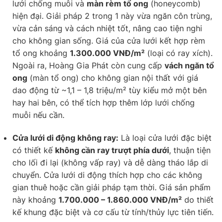
lưới chống muỗi và
màn rèm tổ ong
(honeycomb)
hiện đại. Giải pháp 2 trong 1 này vừa ngăn côn trùng,
vừa cản sáng và cách nhiệt tốt, nâng cao tiện nghi
cho không gian sống. Giá của cửa lưới kết hợp rèm
tổ ong khoảng
1.300.000 VNĐ/m²
(loại có ray xích).
Ngoài ra, Hoàng Gia Phát còn cung cấp
vách ngăn tổ
ong
(màn tổ ong) cho không gian nội thất với giá
dao động từ ~1,1 – 1,8 triệu/m² tùy kiểu mở một bên
hay hai bên, có thể tích hợp thêm lớp lưới chống
muỗi nếu cần.
Cửa lưới di động không ray:
Là loại cửa lưới đặc biệt
có thiết kế
không cần ray trượt phía dưới
, thuận tiện
cho lối đi lại (không vấp ray) và dễ dàng tháo lắp di
chuyển. Cửa lưới di động thích hợp cho các không
gian thuê hoặc cần giải pháp tạm thời. Giá sản phẩm
này khoảng
1.700.000 – 1.860.000 VNĐ/m²
do thiết
kế khung đặc biệt và cơ cấu từ tính/thủy lực tiên tiến.