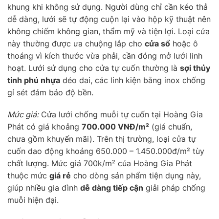
khung khi không sử dụng. Người dùng chỉ cần kéo thả
dễ dàng, lưới sẽ tự động cuộn lại vào hộp kỹ thuật nên
không chiếm không gian, thẩm mỹ và tiện lợi. Loại cửa
này thường được ưa chuộng lắp cho
cửa sổ
hoặc ô
thoáng vì kích thước vừa phải, cần đóng mở lưới linh
hoạt. Lưới sử dụng cho cửa tự cuốn thường là
sợi thủy
tinh phủ nhựa
dẻo dai, các linh kiện bằng inox chống
gỉ sét đảm bảo độ bền.
Mức giá:
Cửa lưới chống muỗi tự cuốn tại Hoàng Gia
Phát có giá khoảng
700.000 VNĐ/m²
(giá chuẩn,
chưa gồm khuyến mãi). Trên thị trường, loại cửa tự
cuốn dao động khoảng 650.000 – 1.450.000đ/m² tùy
chất lượng. Mức giá 700k/m² của Hoàng Gia Phát
thuộc mức
giá rẻ
cho dòng sản phẩm tiện dụng này,
giúp nhiều gia đình
dễ dàng tiếp cận
giải pháp chống
muỗi hiện đại.