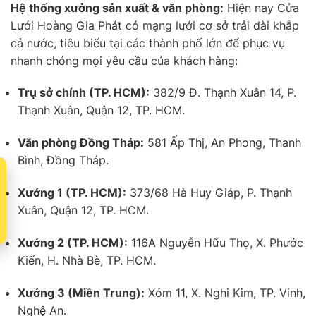
Hệ thống xưởng sản xuất & văn phòng:
Hiện nay Cửa
Lưới Hoàng Gia Phát có mạng lưới cơ sở trải dài khắp
cả nước, tiêu biểu tại các thành phố lớn để phục vụ
nhanh chóng mọi yêu cầu của khách hàng:
Trụ sở chính (TP. HCM):
382/9 Đ. Thạnh Xuân 14, P.
Thạnh Xuân, Quận 12, TP. HCM.
Văn phòng Đồng Tháp:
581 Ấp Thị, An Phong, Thanh
Bình, Đồng Tháp.
t
Xưởng 1 (TP. HCM):
373/68 Hà Huy Giáp, P. Thạnh
Xuân, Quận 12, TP. HCM.
Xưởng 2 (TP. HCM):
116A Nguyễn Hữu Thọ, X. Phước
Kiển, H. Nhà Bè, TP. HCM.
Xưởng 3 (Miền Trung):
Xóm 11, X. Nghi Kim, TP. Vinh,
Nghệ An.