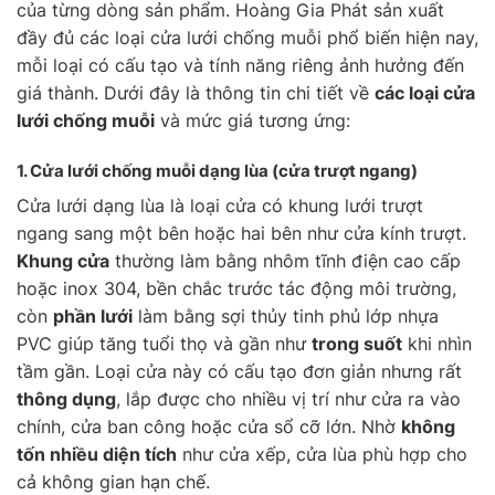
của từng dòng sản phẩm. Hoàng Gia Phát sản xuất
đầy đủ các loại cửa lưới chống muỗi phổ biến hiện nay,
mỗi loại có cấu tạo và tính năng riêng ảnh hưởng đến
giá thành. Dưới đây là thông tin chi tiết về
các loại cửa
lưới chống muỗi
và mức giá tương ứng:
1. Cửa lưới chống muỗi
dạng lùa
(cửa trượt ngang)
Cửa lưới dạng lùa là loại cửa có khung lưới trượt
ngang sang một bên hoặc hai bên như cửa kính trượt.
Khung cửa
thường làm bằng nhôm tĩnh điện cao cấp
hoặc inox 304, bền chắc trước tác động môi trường,
còn
phần lưới
làm bằng sợi thủy tinh phủ lớp nhựa
PVC giúp tăng tuổi thọ và gần như
trong suốt
khi nhìn
tầm gần. Loại cửa này có cấu tạo đơn giản nhưng rất
thông dụng
, lắp được cho nhiều vị trí như cửa ra vào
chính, cửa ban công hoặc cửa sổ cỡ lớn. Nhờ
không
tốn nhiều diện tích
như cửa xếp, cửa lùa phù hợp cho
cả không gian hạn chế.