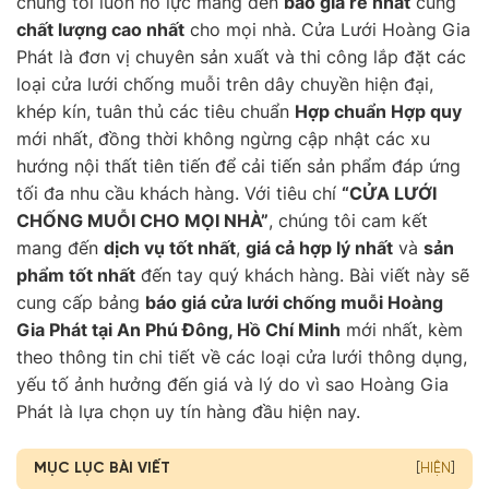
chúng tôi luôn nỗ lực mang đến
báo giá rẻ nhất
cùng
chất lượng cao nhất
cho mọi nhà. Cửa Lưới Hoàng Gia
Phát là đơn vị chuyên sản xuất và thi công lắp đặt các
loại cửa lưới chống muỗi trên dây chuyền hiện đại,
khép kín, tuân thủ các tiêu chuẩn
Hợp chuẩn Hợp quy
mới nhất, đồng thời không ngừng cập nhật các xu
hướng nội thất tiên tiến để cải tiến sản phẩm đáp ứng
tối đa nhu cầu khách hàng. Với tiêu chí
“CỬA LƯỚI
CHỐNG MUỖI CHO MỌI NHÀ”
, chúng tôi cam kết
mang đến
dịch vụ tốt nhất
,
giá cả hợp lý nhất
và
sản
phẩm tốt nhất
đến tay quý khách hàng. Bài viết này sẽ
cung cấp bảng
báo giá cửa lưới chống muỗi Hoàng
Gia Phát tại An Phú Đông, Hồ Chí Minh
mới nhất, kèm
theo thông tin chi tiết về các loại cửa lưới thông dụng,
yếu tố ảnh hưởng đến giá và lý do vì sao Hoàng Gia
Phát là lựa chọn uy tín hàng đầu hiện nay.
MỤC LỤC BÀI VIẾT
[
HIỆN
]