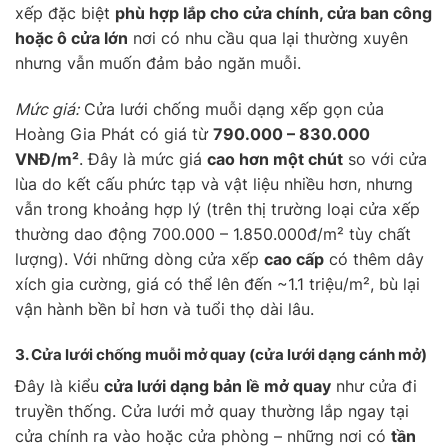
xếp đặc biệt
phù hợp lắp cho cửa chính, cửa ban công
hoặc ô cửa lớn
nơi có nhu cầu qua lại thường xuyên
nhưng vẫn muốn đảm bảo ngăn muỗi.
Mức giá:
Cửa lưới chống muỗi dạng xếp gọn của
Hoàng Gia Phát có giá từ
790.000 – 830.000
VNĐ/m²
. Đây là mức giá
cao hơn một chút
so với cửa
lùa do kết cấu phức tạp và vật liệu nhiều hơn, nhưng
vẫn trong khoảng hợp lý (trên thị trường loại cửa xếp
thường dao động 700.000 – 1.850.000đ/m² tùy chất
lượng). Với những dòng cửa xếp
cao cấp
có thêm dây
xích gia cường, giá có thể lên đến ~1.1 triệu/m², bù lại
vận hành bền bỉ hơn và tuổi thọ dài lâu.
3. Cửa lưới chống muỗi
mở quay
(cửa lưới dạng cánh mở)
Đây là kiểu
cửa lưới dạng bản lề mở quay
như cửa đi
truyền thống. Cửa lưới mở quay thường lắp ngay tại
cửa chính ra vào hoặc cửa phòng – những nơi có
tần