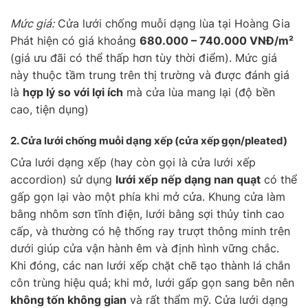
Mức giá:
Cửa lưới chống muỗi dạng lùa tại Hoàng Gia
Phát hiện có giá khoảng
680.000 – 740.000 VNĐ/m²
(giá ưu đãi có thể thấp hơn tùy thời điểm). Mức giá
này thuộc tầm trung trên thị trường và được đánh giá
là
hợp lý so với lợi ích
mà cửa lùa mang lại (độ bền
cao, tiện dụng)
2. Cửa lưới chống muỗi
dạng xếp
(cửa xếp gọn/pleated)
Cửa lưới dạng xếp (hay còn gọi là cửa lưới xếp
accordion) sử dụng
lưới xếp nếp dạng nan quạt
có thể
gấp gọn lại vào một phía khi mở cửa. Khung cửa làm
bằng nhôm sơn tĩnh điện, lưới bằng sợi thủy tinh cao
cấp, và thường có hệ thống ray trượt thông minh trên
dưới giúp cửa vận hành êm và định hình vững chắc.
Khi đóng, các nan lưới xếp chặt chẽ tạo thành lá chắn
côn trùng hiệu quả; khi mở, lưới gấp gọn sang bên nên
không tốn không gian
và rất thẩm mỹ. Cửa lưới dạng